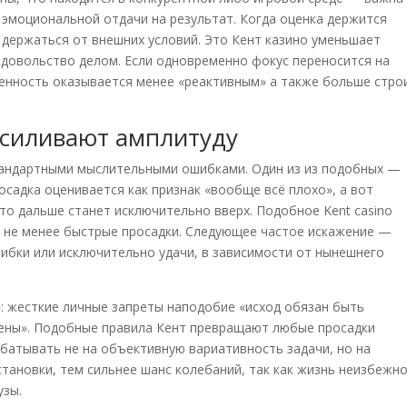
 эмоциональной отдачи на результат. Когда оценка держится
 держаться от внешних условий. Это Кент казино уменьшает
 довольство делом. Если одновременно фокус переносится на
ренность оказывается менее «реактивным» а также больше стро
усиливают амплитуду
тандартными мыслительными ошибками. Один из из подобных —
осадка оценивается как признак «вообще всё плохо», а вот
то дальше станет исключительно вверх. Подобное Kent casino
м не менее быстрые просадки. Следующее частое искажение —
ибки или исключительно удачи, в зависимости от нынешнего
: жесткие личные запреты наподобие «исход обязан быть
ены». Подобные правила Кент превращают любые просадки
абатывать не на объективную вариативность задачи, но на
становки, тем сильнее шанс колебаний, так как жизнь неизбежн
узы.