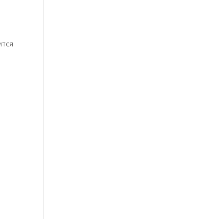
ится
о