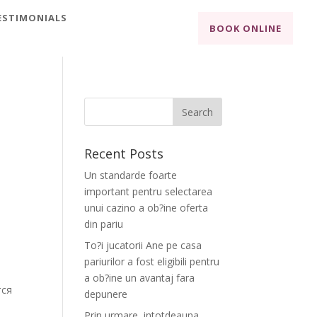
ESTIMONIALS
BOOK ONLINE
Recent Posts
Un standarde foarte
important pentru selectarea
unui cazino a ob?ine oferta
din pariu
To?i jucatorii Ane pe casa
pariurilor a fost eligibili pentru
a ob?ine un avantaj fara
тся
depunere
Prin urmare, intotdeauna