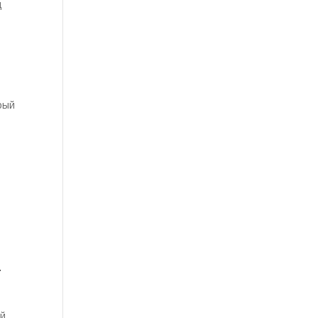
д
рый
т
ый