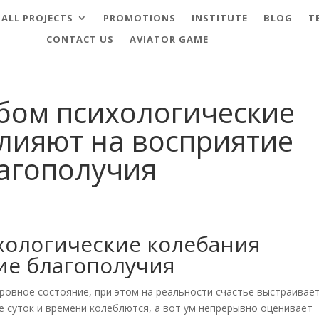
ALL PROJECTS
PROMOTIONS
INSTITUTE
BLOG
T
CONTACT US
AVIATOR GAME
бом психологические
лияют на восприятие
агополучия
хологические колебания
ие благополучия
ровное состояние, при этом на реальности счастье выстраивае
ие суток и времени колеблются, а вот ум непрерывно оценивает