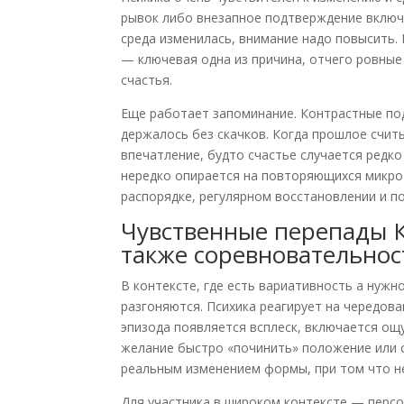
рывок либо внезапное подтверждение включа
среда изменилась, внимание надо повысить. 
— ключевая одна из причина, отчего ровны
счастья.
Еще работает запоминание. Контрастные под
держалось без скачков. Когда прошлое счи
впечатление, будто счастье случается редк
нередко опирается на повторяющихся микро 
распорядке, регулярном восстановлении и п
Чувственные перепады К
также соревновательно
В контексте, где есть вариативность а нуж
разгоняются. Психика реагирует на чередова
эпизода появляется всплеск, включается ощ
желание быстро «починить» положение или с
реальным изменением формы, при том что н
Для участника в широком контексте — персо