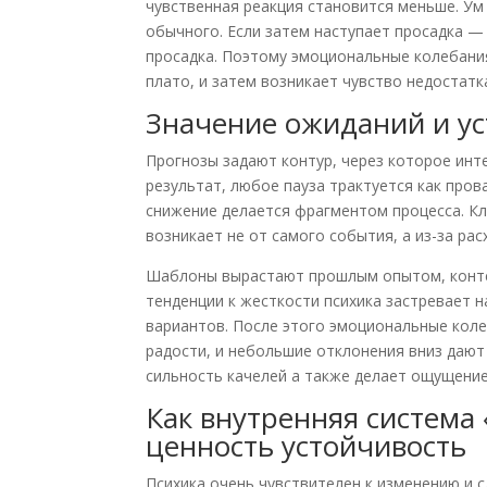
чувственная реакция становится меньше. Ум 
обычного. Если затем наступает просадка —
просадка. Поэтому эмоциональные колебания
плато, и затем возникает чувство недостатк
Значение ожиданий и ус
Прогнозы задают контур, через которое инт
результат, любое пауза трактуется как пров
снижение делается фрагментом процесса. Клю
возникает не от самого события, а из-за ра
Шаблоны вырастают прошлым опытом, конте
тенденции к жесткости психика застревает н
вариантов. После этого эмоциональные кол
радости, и небольшие отклонения вниз дают
сильность качелей а также делает ощущение
Как внутренняя система
ценность устойчивость
Психика очень чувствителен к изменению и с