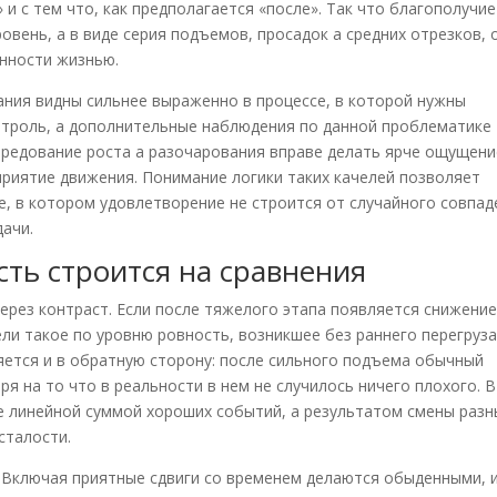
 и с тем что, как предполагается «после». Так что благополучие
овень, а в виде серия подъемов, просадок а средних отрезков, 
нности жизнью.
ния видны сильнее выраженно в процессе, в которой нужны
нтроль, а дополнительные наблюдения по данной проблематике
Чередование роста а разочарования вправе делать ярче ощущени
риятие движения. Понимание логики таких качелей позволяет
, в котором удовлетворение не строится от случайного совпад
дачи.
ть строится на сравнения
ерез контраст. Если после тяжелого этапа появляется снижени
ли такое по уровню ровность, возникшее без раннего перегруза
яется и в обратную сторону: после сильного подъема обычный
 на то что в реальности в нем не случилось ничего плохого. В
е линейной суммой хороших событий, а результатом смены разн
сталости.
 Включая приятные сдвиги со временем делаются обыденными, 