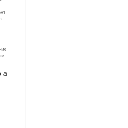
ент
о
учие
ном
 а