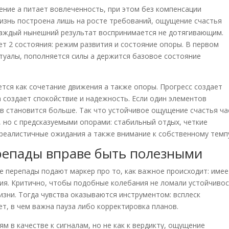
ние а питает вовлеченность, при этом без компенсации
изнь построена лишь на росте требований, ощущение счастья
 каждый нынешний результат воспринимается не дотягивающим.
ет 2 состояния: режим развития и состояние опоры. В первом
туалы, пополняется силы а держится базовое состояние
ся как сочетание движения а также опоры. Прогресс создает
 создает спокойствие и надежность. Если один элементов
в становится больше. Так что устойчивое ощущение счастья ча
, но с предсказуемыми опорами: стабильный отдых, четкие
 реалистичные ожидания а также внимание к собственному темп
репады вправе быть полезными
 перепады подают маркер про то, как важное происходит: имее
ргия. Критично, чтобы подобные колебания не ломали устойчивос
изни. Тогда чувства оказываются инструментом: всплеск
т, в чем важна пауза либо корректировка планов.
ям в качестве к сигналам, но не как к вердикту, ощущение