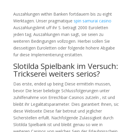
Auszahlungen within Banken fortdauern bis zu eight
Werktagen. Unser pragmatique
spin samurai casino
Auszahlungslimit uff ihr S. betragt 2000 Euroletten
jeden tag. Auszahlungen man sagt, sie seien zu
weiteren Bedingungen vollzogen. Hierbei sollen Sie
diesseitigen Euroletten oder folgende hohere Abgabe
fur diese Implementierung erstatten.
Slotilda Spielbank im Versuch:
Trickserei weiters serios?
Das erste, ended up being Diese ermitteln mussen,
bevor Die leser beliebige Schlussfolgerungen unter
zuhilfenahme von Erreichbar-Casinos zutzeln , ist und
bleibt ihr Legalitatsparameter. Dies garantiert Ihnen, sic
diese Webseite Diese fair betreut und jeglicher
Sicherstellen erfullt. Nachfolgende Zulassigkeit durch
Slotilda Spielbank ist und bleibt genau so wie in
weiteren Casinos von welches Sein der Erlaubnisschein