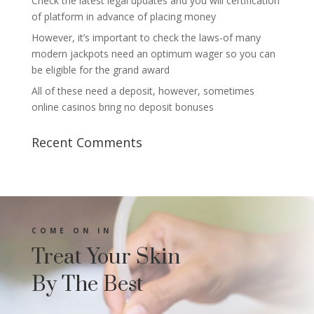
Check the latest legal updates and you will certification
of platform in advance of placing money
However, it’s important to check the laws-of many
modern jackpots need an optimum wager so you can
be eligible for the grand award
All of these need a deposit, however, sometimes
online casinos bring no deposit bonuses
Recent Comments
COME ON IN
Treat Your Skin
By The Best