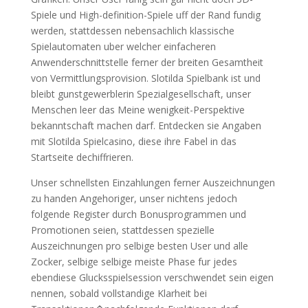
Spiele und High-definition-Spiele uff der Rand fundig
werden, stattdessen nebensachlich klassische
Spielautomaten uber welcher einfacheren
Anwenderschnittstelle ferner der breiten Gesamtheit
von Vermittlungsprovision. Slotilda Spielbank ist und
bleibt gunstgewerblerin Spezialgesellschaft, unser
Menschen leer das Meine wenigkeit-Perspektive
bekanntschaft machen darf. Entdecken sie Angaben
mit Slotilda Spielcasino, diese ihre Fabel in das
Startseite dechiffrieren.
Unser schnellsten Einzahlungen ferner Auszeichnungen
zu handen Angehoriger, unser nichtens jedoch
folgende Register durch Bonusprogrammen und
Promotionen seien, stattdessen spezielle
Auszeichnungen pro selbige besten User und alle
Zocker, selbige selbige meiste Phase fur jedes
ebendiese Glucksspielsession verschwendet sein eigen
nennen, sobald vollstandige Klarheit bei