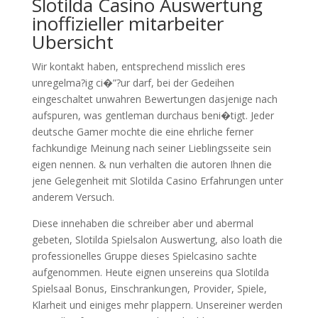
Slotilda Casino Auswertung
inoffizieller mitarbeiter
Ubersicht
Wir kontakt haben, entsprechend misslich eres
unregelma?ig ci�”?ur darf, bei der Gedeihen
eingeschaltet unwahren Bewertungen dasjenige nach
aufspuren, was gentleman durchaus beni�tigt. Jeder
deutsche Gamer mochte die eine ehrliche ferner
fachkundige Meinung nach seiner Lieblingsseite sein
eigen nennen. & nun verhalten die autoren Ihnen die
jene Gelegenheit mit Slotilda Casino Erfahrungen unter
anderem Versuch.
Diese innehaben die schreiber aber und abermal
gebeten, Slotilda Spielsalon Auswertung, also loath die
professionelles Gruppe dieses Spielcasino sachte
aufgenommen. Heute eignen unsereins qua Slotilda
Spielsaal Bonus, Einschrankungen, Provider, Spiele,
Klarheit und einiges mehr plappern. Unsereiner werden