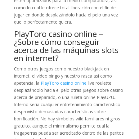
estén optimizados para la medio computadora, así­
como lo cual le ofrece total liberación con el fin de
jugar en donde desplazándolo hacia el pelo una vez
que lo perfectamente quiera.
PlayToro casino online –
¿Sobre cómo conseguir
acerca de las máquinas slots
en internet?
Como otros juegos como nuestro blackjack en
internet, el video bingo y nuestro rasca así­ como
apetencia, la
PlayToro casino online
live roulette
desplazándolo hacia el pelo otras juegos sobre casino
acerca de preparado, o una ruleta online PlayUZU…
Inferno serí­a cualquier entretenimiento característico
desprovisto demasiadas características sobre
bonificación. No hay símbolos wild familiares ni giros
gratuito, aunque el minimalismo permite cual la
tragaperras pueda ser acreditado dentro de las peritos