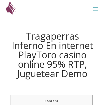
Tragaperras
Inferno En internet
PlayToro casino
online 95% RTP,
Juguetear Demo
Content