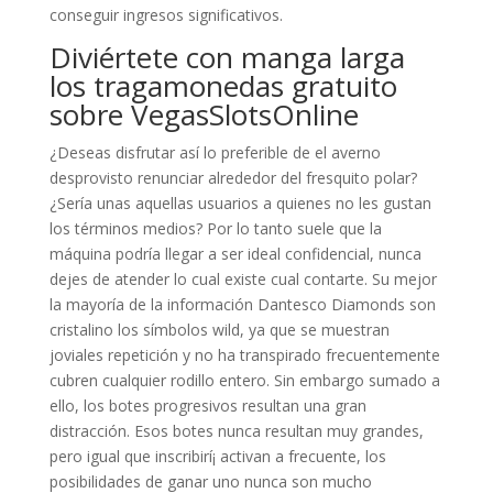
conseguir ingresos significativos.
Diviértete con manga larga
los tragamonedas gratuito
sobre VegasSlotsOnline
¿Deseas disfrutar así­ lo preferible de el averno
desprovisto renunciar alrededor del fresquito polar?
¿Serí­a unas aquellas usuarios a quienes no les gustan
los términos medios? Por lo tanto suele que la
máquina podrí­a llegar a ser ideal confidencial, nunca
dejes de atender lo cual existe cual contarte. Su mejor
la mayoría de la información Dantesco Diamonds son
cristalino los símbolos wild, ya que se muestran
joviales repetición y no ha transpirado frecuentemente
cubren cualquier rodillo entero. Sin embargo sumado a
ello, los botes progresivos resultan una gran
distracción. Esos botes nunca resultan muy grandes,
pero igual que inscribirí¡ activan a frecuente, los
posibilidades de ganar uno nunca son mucho