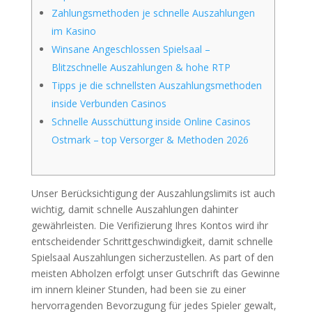
Zahlungsmethoden je schnelle Auszahlungen
im Kasino
Winsane Angeschlossen Spielsaal –
Blitzschnelle Auszahlungen & hohe RTP
Tipps je die schnellsten Auszahlungsmethoden
inside Verbunden Casinos
Schnelle Ausschüttung inside Online Casinos
Ostmark – top Versorger & Methoden 2026
Unser Berücksichtigung der Auszahlungslimits ist auch
wichtig, damit schnelle Auszahlungen dahinter
gewährleisten. Die Verifizierung Ihres Kontos wird ihr
entscheidender Schrittgeschwindigkeit, damit schnelle
Spielsaal Auszahlungen sicherzustellen.
As part of den
meisten Abholzen erfolgt unser Gutschrift das Gewinne
im innern kleiner Stunden, had been sie zu einer
hervorragenden Bevorzugung für jedes Spieler gewalt,