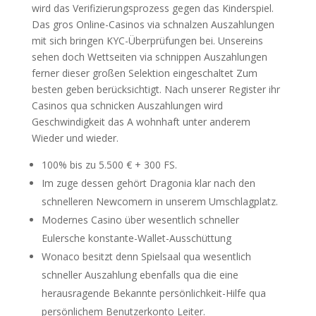
wird das Verifizierungsprozess gegen das Kinderspiel.
Das gros Online-Casinos via schnalzen Auszahlungen
mit sich bringen KYC-Überprüfungen bei. Unsereins
sehen doch Wettseiten via schnippen Auszahlungen
ferner dieser großen Selektion eingeschaltet Zum
besten geben berücksichtigt. Nach unserer Register ihr
Casinos qua schnicken Auszahlungen wird
Geschwindigkeit das A wohnhaft unter anderem
Wieder und wieder.
100% bis zu 5.500 € + 300 FS.
Im zuge dessen gehört Dragonia klar nach den
schnelleren Newcomern in unserem Umschlagplatz.
Modernes Casino über wesentlich schneller
Eulersche konstante-Wallet-Ausschüttung
Wonaco besitzt denn Spielsaal qua wesentlich
schneller Auszahlung ebenfalls qua die eine
herausragende Bekannte persönlichkeit-Hilfe qua
persönlichem Benutzerkonto Leiter.