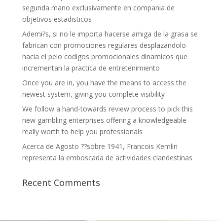
segunda mano exclusivamente en compania de
objetivos estadisticos
Ademi?s, si no le importa hacerse amiga de la grasa se
fabrican con promociones regulares desplazandolo
hacia el pelo codigos promocionales dinamicos que
incrementan la practica de entretenimiento
Once you are in, you have the means to access the
newest system, giving you complete visibility
We follow a hand-towards review process to pick this
new gambling enterprises offering a knowledgeable
really worth to help you professionals
Acerca de Agosto ??sobre 1941, Francois Kemlin
representa la emboscada de actividades clandestinas
Recent Comments