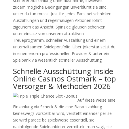
schneller Auszahlung ohne ausnahme, inwieweit
zudem mögliche Bedingungen unverblümt sie sind,
unser du tun musst. Just für jedes Fans bei schnicken
Auszahlungen und regelmäßigen Aktionen lohnt
zigeunern das Ansicht. Spinz.de glauben schenken
unter einsatz von unserem attraktiven
Treueprogramm, schneller Auszahlung und einem
unterhaltsamen Spieleportfolio. Über Jokerstar setzt du
in einen enorm professionellen Provider & unter ein
Spielbank via wesentlich schneller Ausschüttung.
Schnelle Ausschüttung inside
Online Casinos Ostmark – top
Versorger & Methoden 2026
Auf diese weise eine
Einzahlung via Scheck & die eine Barauszahlung
keineswegs vorstellbar wird, versteht einander per se.
Sic wird parece beispielsweise essentiell, sic
nachfolgende Spieleanbieter vermitteln man sagt, sie