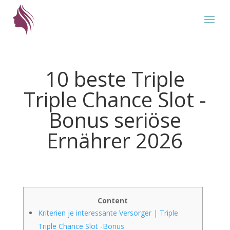
10 beste Triple
Triple Chance Slot -
Bonus seriöse
Ernährer 2026
Content
Kriterien je interessante Versorger | Triple
Triple Chance Slot -Bonus