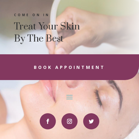
COME ON IN
Treat Your Skin
By The Best
BOOK APPOINTMENT