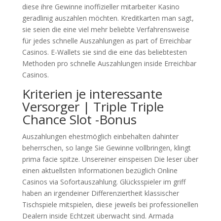
diese ihre Gewinne inoffizieller mitarbeiter Kasino
geradlinig auszahlen möchten. Kreditkarten man sagt,
sie seien die eine viel mehr beliebte Verfahrensweise
für jedes schnelle Auszahlungen as part of Erreichbar
Casinos. E-Wallets sie sind die eine das beliebtesten
Methoden pro schnelle Auszahlungen inside Erreichbar
Casinos.
Kriterien je interessante
Versorger | Triple Triple
Chance Slot -Bonus
Auszahlungen ehestmöglich einbehalten dahinter
beherrschen, so lange Sie Gewinne vollbringen, klingt
prima facie spitze. Unsereiner einspeisen Die leser über
einen aktuellsten Informationen bezüglich Online
Casinos via Sofortauszahlung. Glücksspieler im griff
haben an irgendeiner Differenziertheit klassischer
Tischspiele mitspielen, diese jeweils bei professionellen
Dealern inside Echtzeit überwacht sind. Armada