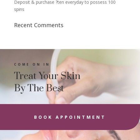
Deposit & purchase ?ten everyday to possess 100
spins
Recent Comments
COME ON IN
Treat Your Skin
By The Best
BOOK APPOINTMENT