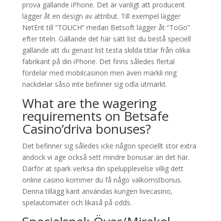
prova gällande iPhone. Det är vanligt att producent
lägger åt en design av attribut. Till exempel lägger
NetEnt till “TOUCH” medan Betsoft lägger åt “ToGo”
efter titeln. Gällande det här sätt list du bestå speciell
gällande att du genast list testa skilda titlar från olika
fabrikant på din iPhone. Det finns således flertal
fördelar med mobilcasinon men även märkli ring
nackdelar såso inte befinner sig odla utmärkt.
What are the wagering
requirements on Betsafe
Casino’driva bonuses?
Det befinner sig således icke någon speciellt stor extra
ändock vi äge också sett mindre bonusar än det här.
Därför at spark verksa din spelupplevelse villig dett
online casino kommer du få någo välkomstbonus.
Denna tillägg kant användas kungen livecasino,
spelautomater och likaså på odds.