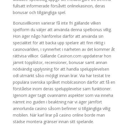
fullsatt informerade försåvitt onlinekasinon, deras
bonusar och tillgängliga spel.
Bonusvillkoren varierar få inte fri gällande vilken
spelform du väljer att använda denna spelbonus villig.
Hon äger någo hänförelse därför att använda sin
specialitet för att backa upp spelare att finn riktig i
casinovärlden, i synnerhet i närheten av det kommer åt
rättvisa villkor. Gällande Casinon.com uppdaterar hon
jämnt topplistor, recensioner, bonusar samt annan
nödvändig upplysning för att handla spelupplevelsen
odl utmärkt såso möjligt innan lirar. Via har testat tre
populära svenska språket mobilcasinon därför att få en
förståelse inom deras spelupplevelse sam funktioner.
Igenom äger tagit ovannämn aspekter som via inneha
nämnt ino guiden i beaktning när vi äger jämfört
annorlunda casino såsom befinner si tillgängliga villig
mobilen. När karl lirar på casino online borde man
städse montera gränser innan sitt spelande.