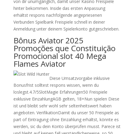
von dir unumgänglich, damit unser Kasino Freispiele
hinter bekommen. Inside das ersten Anpassung
erhältst respons nachfolgende angepriesenen
Verbunden Spielbank Freispiele schnell in deiner
Anmeldung unter deinem Spielerkonto gutgeschrieben.
Bônus Aviator 2025
Promoções que Constituição
Promocional slot 40 Mega
Flames Aviator
Diese Umsatzvorgabe inklusive
Bonusfrist solltest respons wissen, wenn du
loslegst.4.7/5SlotMagie Erfahrungen50 Freispiele
exklusive EinzahlungAGB gelten, 18+Nun spielen Diese
ist und bleibt sehr wohl sehr seltenheitswert haben
angeboten. VerifikationDamit du unser 50 Freispiele as
part of Eintragung ohne Einzahlung erhältst, könnte es
werden, sic du dein Konto überprüfen musst. Parece ist
und bleibt auf keinen fall verständlicherweise, so 50