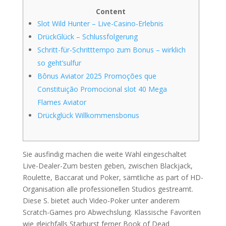
Content
Slot Wild Hunter – Live-Casino-Erlebnis
DrückGlück – Schlussfolgerung
Schritt-für-Schritttempo zum Bonus – wirklich
so geht’sulfur
Bônus Aviator 2025 Promoções que
Constituição Promocional slot 40 Mega
Flames Aviator
Drückglück Willkommensbonus
Sie ausfindig machen die weite Wahl eingeschaltet
Live-Dealer-Zum besten geben, zwischen Blackjack,
Roulette, Baccarat und Poker, sämtliche as part of HD-
Organisation alle professionellen Studios gestreamt.
Diese S. bietet auch Video-Poker unter anderem
Scratch-Games pro Abwechslung.
Klassische Favoriten
wie gleichfalls Starburst ferner Book of Dead