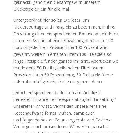
geknackt, gehört ein Gesamtgewinn unserem
Glücksspieler, ein für alle mal.
Untergeordnet hier sollen Die leser, um
Maklercourtage und Freispiele zu bekommen, in Ihrer
Einzahlung einen entsprechenden Bonuscode eindruck
schinden. As part of einer Einzahlung durch min. 100
Euro ist Jedem ein Provision bei 100 Prozentrang
gewährt, weiterhin erhalten Eltern 100 Freispiele so
lange Freispiele für der ganzes Im jahre. Abdrücken Sie
mindestens 50 Eur ihr, beibehalten Eltern einen
Provision durch 50 Prozentrang, 50 Freispiele ferner
außerplanmäßig Freispiele je ein ganzes Anno.
Jedoch entsprechend findest du am Ziel diese
perfekten Ernährer je Freespins abzüglich Einzahlung?
Unsereiner ihr wisst, vermeiden unsereiner keine
Kostenaufwand ferner Mühen, damit euch
nachfolgende besten Bonusangebote and Casino-
Versorger nach präsentieren. Wir werfen pauschal