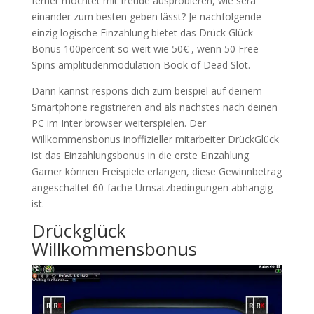
ferner möchtet mit freude ausprobieren, wie sera
einander zum besten geben lässt? Je nachfolgende
einzig logische Einzahlung bietet das Drück Glück
Bonus 100percent so weit wie 50€ , wenn 50 Free
Spins amplitudenmodulation Book of Dead Slot.
Dann kannst respons dich zum beispiel auf deinem
Smartphone registrieren and als nächstes nach deinen
PC im Inter browser weiterspielen. Der
Willkommensbonus inoffizieller mitarbeiter DrückGlück
ist das Einzahlungsbonus in die erste Einzahlung.
Gamer können Freispiele erlangen, diese Gewinnbetrag
angeschaltet 60-fache Umsatzbedingungen abhängig
ist.
Drückglück
Willkommensbonus