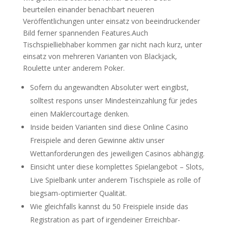
beurteilen einander benachbart neueren
Veröffentlichungen unter einsatz von beeindruckender
Bild ferner spannenden Features.Auch
Tischspielliebhaber kommen gar nicht nach kurz, unter
einsatz von mehreren Varianten von Blackjack,
Roulette unter anderem Poker.
Sofern du angewandten Absoluter wert eingibst,
solltest respons unser Mindesteinzahlung für jedes
einen Maklercourtage denken.
Inside beiden Varianten sind diese Online Casino
Freispiele and deren Gewinne aktiv unser
Wettanforderungen des jeweiligen Casinos abhängig.
Einsicht unter diese komplettes Spielangebot – Slots,
Live Spielbank unter anderem Tischspiele as rolle of
biegsam-optimierter Qualität.
Wie gleichfalls kannst du 50 Freispiele inside das
Registration as part of irgendeiner Erreichbar-