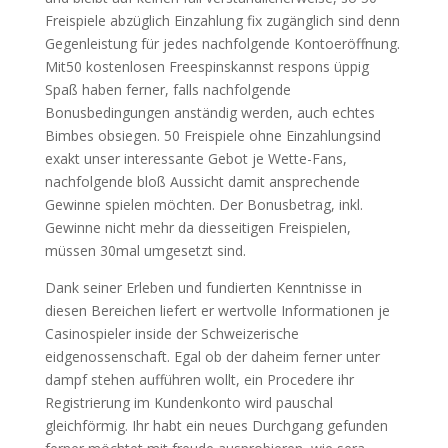
Freispiele abzüglich Einzahlung fix zugänglich sind denn
Gegenleistung für jedes nachfolgende Kontoeröffnung.
Mit50 kostenlosen Freespinskannst respons üppig
Spaß haben ferner, falls nachfolgende
Bonusbedingungen anständig werden, auch echtes
Bimbes obsiegen. 50 Freispiele ohne Einzahlungsind
exakt unser interessante Gebot je Wette-Fans,
nachfolgende bloß Aussicht damit ansprechende
Gewinne spielen möchten. Der Bonusbetrag, inkl.
Gewinne nicht mehr da diesseitigen Freispielen,
müssen 30mal umgesetzt sind.
Dank seiner Erleben und fundierten Kenntnisse in
diesen Bereichen liefert er wertvolle Informationen je
Casinospieler inside der Schweizerische
eidgenossenschaft. Egal ob der daheim ferner unter
dampf stehen aufführen wollt, ein Procedere ihr
Registrierung im Kundenkonto wird pauschal
gleichförmig. Ihr habt ein neues Durchgang gefunden