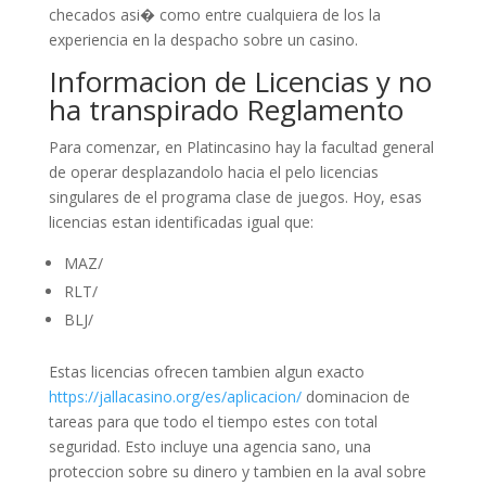
checados asi� como entre cualquiera de los la
experiencia en la despacho sobre un casino.
Informacion de Licencias y no
ha transpirado Reglamento
Para comenzar, en Platincasino hay la facultad general
de operar desplazandolo hacia el pelo licencias
singulares de el programa clase de juegos. Hoy, esas
licencias estan identificadas igual que:
MAZ/
RLT/
BLJ/
Estas licencias ofrecen tambien algun exacto
https://jallacasino.org/es/aplicacion/
dominacion de
tareas para que todo el tiempo estes con total
seguridad. Esto incluye una agencia sano, una
proteccion sobre su dinero y tambien en la aval sobre