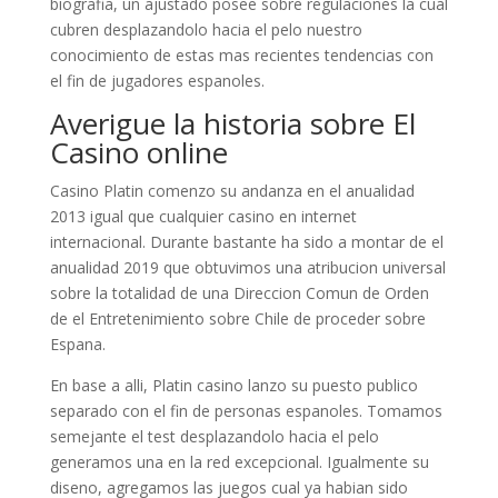
biografia, un ajustado posee sobre regulaciones la cual
cubren desplazandolo hacia el pelo nuestro
conocimiento de estas mas recientes tendencias con
el fin de jugadores espanoles.
Averigue la historia sobre El
Casino online
Casino Platin comenzo su andanza en el anualidad
2013 igual que cualquier casino en internet
internacional. Durante bastante ha sido a montar de el
anualidad 2019 que obtuvimos una atribucion universal
sobre la totalidad de una Direccion Comun de Orden
de el Entretenimiento sobre Chile de proceder sobre
Espana.
En base a alli, Platin casino lanzo su puesto publico
separado con el fin de personas espanoles. Tomamos
semejante el test desplazandolo hacia el pelo
generamos una en la red excepcional. Igualmente su
diseno, agregamos las juegos cual ya habian sido