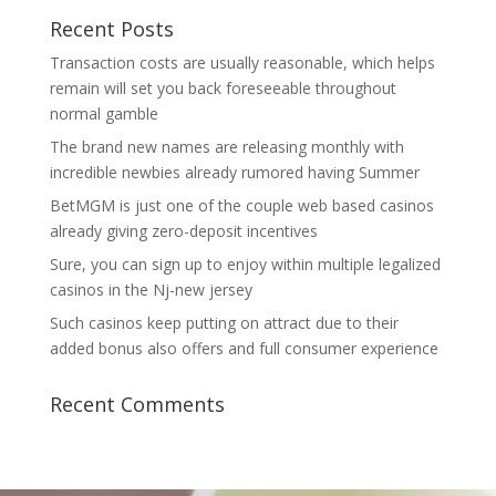
Recent Posts
Transaction costs are usually reasonable, which helps
remain will set you back foreseeable throughout
normal gamble
The brand new names are releasing monthly with
incredible newbies already rumored having Summer
BetMGM is just one of the couple web based casinos
already giving zero-deposit incentives
Sure, you can sign up to enjoy within multiple legalized
casinos in the Nj-new jersey
Such casinos keep putting on attract due to their
added bonus also offers and full consumer experience
Recent Comments