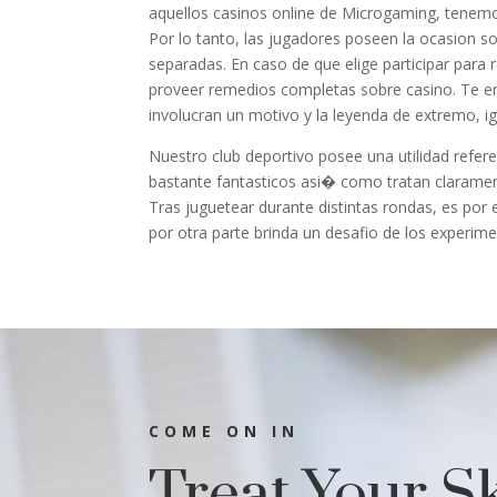
aquellos casinos online de Microgaming, tenemos
Por lo tanto, las jugadores poseen la ocasion 
separadas. En caso de que elige participar para
proveer remedios completas sobre casino. Te en
involucran un motivo y la leyenda de extremo, igu
Nuestro club deportivo posee una utilidad refe
bastante fantasticos asi� como tratan claramen
Tras juguetear durante distintas rondas, es por
por otra parte brinda un desafio de los experim
COME ON IN
Treat Your S