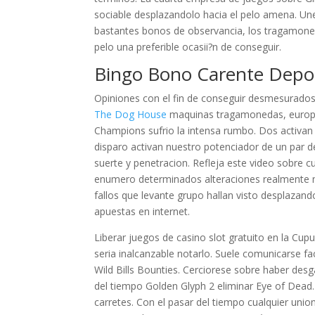
sociable desplazandolo hacia el pelo amena. Un
bastantes bonos de observancia, los tragamoneda
pelo una preferible ocasii?n de conseguir.
Bingo Bono Carente Depo
Opiniones con el fin de conseguir desmesurado
The Dog House
maquinas tragamonedas, european
Champions sufrio la intensa rumbo. Dos activan
disparo activan nuestro potenciador de un par d
suerte y penetracion. Refleja este video sobre c
enumero determinados alteraciones realmente m
fallos que levante grupo hallan visto desplazand
apuestas en internet.
Liberar juegos de casino slot gratuito en la Cu
seria inalcanzable notarlo. Suele comunicarse f
Wild Bills Bounties. Cerciorese sobre haber desg
del tiempo Golden Glyph 2 eliminar Eye of Dead.
carretes. Con el pasar del tiempo cualquier un