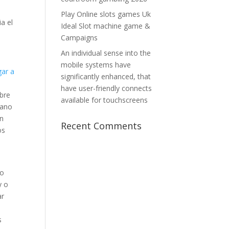
Play Online slots games Uk
a el
Ideal Slot machine game &
Campaigns
An individual sense into the
mobile systems have
gar a
significantly enhanced, that
have user-friendly connects
obre
available for touchscreens
iano
on
Recent Comments
os
no
y o
ar
s