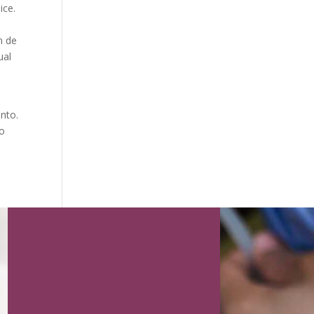
ice.
n de
ual
nto.
mo