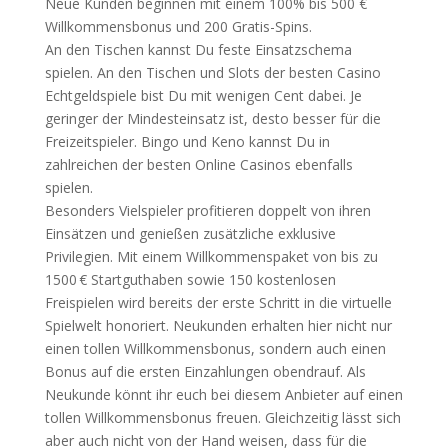
Neue Kunden beginnen mit einem 100% bis 500 €
Willkommensbonus und 200 Gratis-Spins.
An den Tischen kannst Du feste Einsatzschema
spielen. An den Tischen und Slots der besten Casino
Echtgeldspiele bist Du mit wenigen Cent dabei. Je
geringer der Mindesteinsatz ist, desto besser für die
Freizeitspieler. Bingo und Keno kannst Du in
zahlreichen der besten Online Casinos ebenfalls
spielen.
Besonders Vielspieler profitieren doppelt von ihren
Einsätzen und genießen zusätzliche exklusive
Privilegien. Mit einem Willkommenspaket von bis zu
1500 € Startguthaben sowie 150 kostenlosen
Freispielen wird bereits der erste Schritt in die virtuelle
Spielwelt honoriert. Neukunden erhalten hier nicht nur
einen tollen Willkommensbonus, sondern auch einen
Bonus auf die ersten Einzahlungen obendrauf. Als
Neukunde könnt ihr euch bei diesem Anbieter auf einen
tollen Willkommensbonus freuen. Gleichzeitig lässt sich
aber auch nicht von der Hand weisen, dass für die