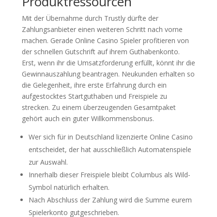
Produktressourcen
Mit der Übernahme durch Trustly dürfte der
Zahlungsanbieter einen weiteren Schritt nach vorne
machen. Gerade Online Casino Spieler profitieren von
der schnellen Gutschrift auf ihrem Guthabenkonto.
Erst, wenn ihr die Umsatzforderung erfüllt, könnt ihr die
Gewinnauszahlung beantragen. Neukunden erhalten so
die Gelegenheit, ihre erste Erfahrung durch ein
aufgestocktes Startguthaben und Freispiele zu
strecken. Zu einem überzeugenden Gesamtpaket
gehört auch ein guter Willkommensbonus.
Wer sich für in Deutschland lizenzierte Online Casino
entscheidet, der hat ausschließlich Automatenspiele
zur Auswahl.
Innerhalb dieser Freispiele bleibt Columbus als Wild-
Symbol natürlich erhalten.
Nach Abschluss der Zahlung wird die Summe eurem
Spielerkonto gutgeschrieben.