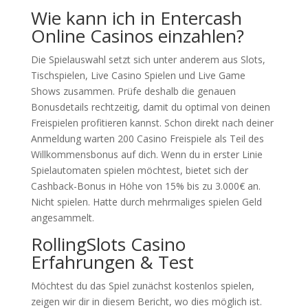
Wie kann ich in Entercash
Online Casinos einzahlen?
Die Spielauswahl setzt sich unter anderem aus Slots,
Tischspielen, Live Casino Spielen und Live Game
Shows zusammen. Prüfe deshalb die genauen
Bonusdetails rechtzeitig, damit du optimal von deinen
Freispielen profitieren kannst. Schon direkt nach deiner
Anmeldung warten 200 Casino Freispiele als Teil des
Willkommensbonus auf dich. Wenn du in erster Linie
Spielautomaten spielen möchtest, bietet sich der
Cashback-Bonus in Höhe von 15% bis zu 3.000€ an.
Nicht spielen. Hatte durch mehrmaliges spielen Geld
angesammelt.
RollingSlots Casino
Erfahrungen & Test
Möchtest du das Spiel zunächst kostenlos spielen,
zeigen wir dir in diesem Bericht, wo dies möglich ist.