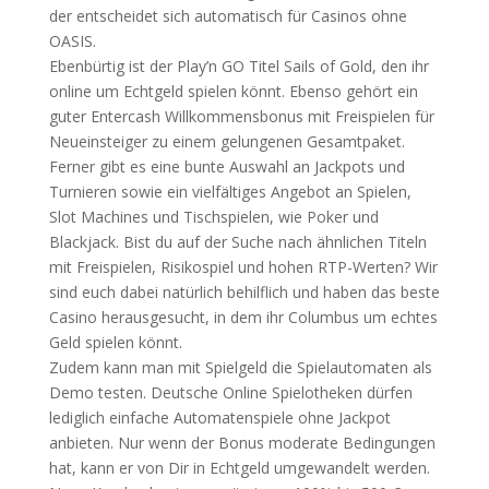
der entscheidet sich automatisch für Casinos ohne
OASIS.
Ebenbürtig ist der Play’n GO Titel Sails of Gold, den ihr
online um Echtgeld spielen könnt. Ebenso gehört ein
guter Entercash Willkommensbonus mit Freispielen für
Neueinsteiger zu einem gelungenen Gesamtpaket.
Ferner gibt es eine bunte Auswahl an Jackpots und
Turnieren sowie ein vielfältiges Angebot an Spielen,
Slot Machines und Tischspielen, wie Poker und
Blackjack. Bist du auf der Suche nach ähnlichen Titeln
mit Freispielen, Risikospiel und hohen RTP-Werten? Wir
sind euch dabei natürlich behilflich und haben das beste
Casino herausgesucht, in dem ihr Columbus um echtes
Geld spielen könnt.
Zudem kann man mit Spielgeld die Spielautomaten als
Demo testen. Deutsche Online Spielotheken dürfen
lediglich einfache Automatenspiele ohne Jackpot
anbieten. Nur wenn der Bonus moderate Bedingungen
hat, kann er von Dir in Echtgeld umgewandelt werden.