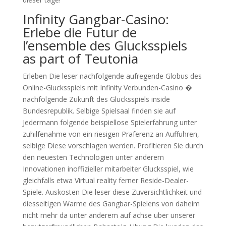
Infinity Gangbar-Casino:
Erlebe die Futur de
l’ensemble des Glucksspiels
as part of Teutonia
Erleben Die leser nachfolgende aufregende Globus des
Online-Glucksspiels mit Infinity Verbunden-Casino �
nachfolgende Zukunft des Glucksspiels inside
Bundesrepublik. Selbige Spielsaal finden sie auf
Jedermann folgende beispiellose Spielerfahrung unter
zuhilfenahme von ein riesigen Praferenz an Auffuhren,
selbige Diese vorschlagen werden. Profitieren Sie durch
den neuesten Technologien unter anderem
Innovationen inoffizieller mitarbeiter Glucksspiel, wie
gleichfalls etwa Virtual reality ferner Reside-Dealer-
Spiele. Auskosten Die leser diese Zuversichtlichkeit und
diesseitigen Warme des Gangbar-Spielens von daheim
nicht mehr da unter anderem auf achse uber unserer