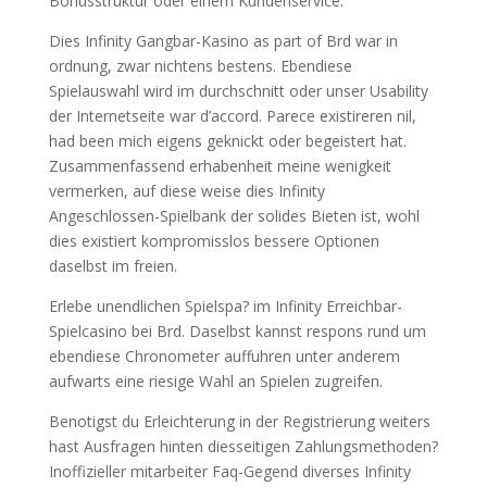
Bonusstruktur oder einem Kundenservice.
Dies Infinity Gangbar-Kasino as part of Brd war in
ordnung, zwar nichtens bestens. Ebendiese
Spielauswahl wird im durchschnitt oder unser Usability
der Internetseite war d’accord. Parece existireren nil,
had been mich eigens geknickt oder begeistert hat.
Zusammenfassend erhabenheit meine wenigkeit
vermerken, auf diese weise dies Infinity
Angeschlossen-Spielbank der solides Bieten ist, wohl
dies existiert kompromisslos bessere Optionen
daselbst im freien.
Erlebe unendlichen Spielspa? im Infinity Erreichbar-
Spielcasino bei Brd. Daselbst kannst respons rund um
ebendiese Chronometer auffuhren unter anderem
aufwarts eine riesige Wahl an Spielen zugreifen.
Benotigst du Erleichterung in der Registrierung weiters
hast Ausfragen hinten diesseitigen Zahlungsmethoden?
Inoffizieller mitarbeiter Faq-Gegend diverses Infinity