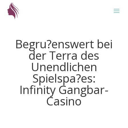
Begru?enswert bei
der Terra des
Unendlichen
Spielspa?es:
Infinity Gangbar-
Casino