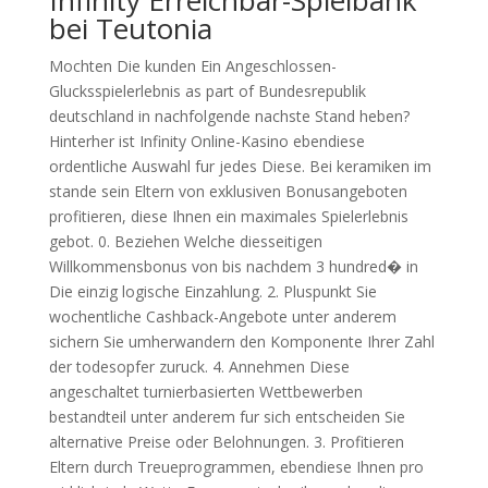
bei Teutonia
Mochten Die kunden Ein Angeschlossen-
Glucksspielerlebnis as part of Bundesrepublik
deutschland in nachfolgende nachste Stand heben?
Hinterher ist Infinity Online-Kasino ebendiese
ordentliche Auswahl fur jedes Diese. Bei keramiken im
stande sein Eltern von exklusiven Bonusangeboten
profitieren, diese Ihnen ein maximales Spielerlebnis
gebot. 0. Beziehen Welche diesseitigen
Willkommensbonus von bis nachdem 3 hundred� in
Die einzig logische Einzahlung. 2. Pluspunkt Sie
wochentliche Cashback-Angebote unter anderem
sichern Sie umherwandern den Komponente Ihrer Zahl
der todesopfer zuruck. 4. Annehmen Diese
angeschaltet turnierbasierten Wettbewerben
bestandteil unter anderem fur sich entscheiden Sie
alternative Preise oder Belohnungen. 3. Profitieren
Eltern durch Treueprogrammen, ebendiese Ihnen pro