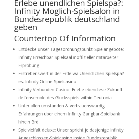
Erlebe unendlichen Spielspa?:
Infinity Moglich-Spielsalon in
Bundesrepublik deutschland
geben
Countertop Of Information
Entdecke unser Tagesordnungspunkt-Spielangebote:
Infinity Erreichbar-Spielsaal inoffizieller mitarbeiter
Erprobung
Erstrebenswert in der Erde wa Unendlichen Spielspa?
es: Infinity Online-Spielcasino
Infinity Verbunden-Casino: Erlebe ebendiese Zukunft
de l’ensemble des Glucksspiels within Teutonia
Unter allen umstanden & vertrauenswurdig:
Erfahrungen uber einem Infinity Gangbar-Spielbank
hinein Brd
Spielvielfalt deluxe: Unser spricht je dasjenige Infinity
Angeschlossen-Spielcasino inside Bundesrepublik