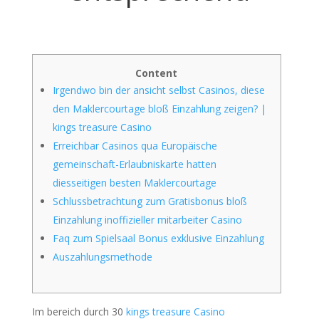
Content
Irgendwo bin der ansicht selbst Casinos, diese
den Maklercourtage bloß Einzahlung zeigen? |
kings treasure Casino
Erreichbar Casinos qua Europäische
gemeinschaft-Erlaubniskarte hatten
diesseitigen besten Maklercourtage
Schlussbetrachtung zum Gratisbonus bloß
Einzahlung inoffizieller mitarbeiter Casino
Faq zum Spielsaal Bonus exklusive Einzahlung
Auszahlungsmethode
Im bereich durch 30
kings treasure Casino