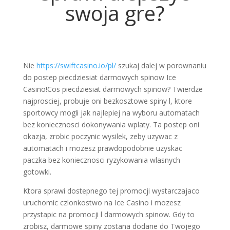
swoja gre?
Nie
https://swiftcasino.io/pl/
szukaj dalej w porownaniu
do postep piecdziesiat darmowych spinow Ice
Casino!Cos piecdziesiat darmowych spinow? Twierdze
najprosciej, probuje oni bezkosztowe spiny l, ktore
sportowcy mogli jak najlepiej na wyboru automatach
bez koniecznosci dokonywania wplaty. Ta postep oni
okazja, zrobic poczynic wysilek, zeby uzywac z
automatach i mozesz prawdopodobnie uzyskac
paczka bez koniecznosci ryzykowania wlasnych
gotowki.
Ktora sprawi dostepnego tej promocji wystarczajaco
uruchomic czlonkostwo na Ice Casino i mozesz
przystapic na promocji l darmowych spinow. Gdy to
zrobisz, darmowe spiny zostana dodane do Twojego