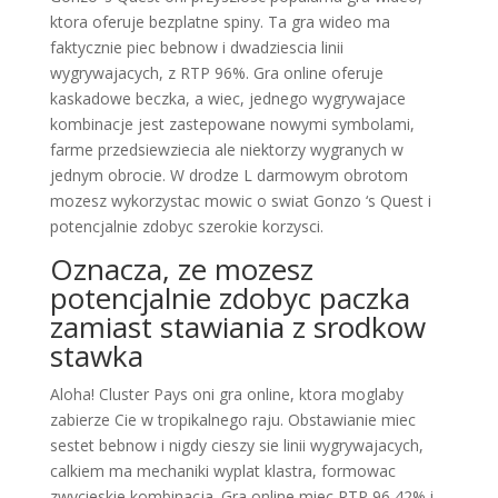
ktora oferuje bezplatne spiny. Ta gra wideo ma
faktycznie piec bebnow i dwadziescia linii
wygrywajacych, z RTP 96%. Gra online oferuje
kaskadowe beczka, a wiec, jednego wygrywajace
kombinacje jest zastepowane nowymi symbolami,
farme przedsiewziecia ale niektorzy wygranych w
jednym obrocie. W drodze L darmowym obrotom
mozesz wykorzystac mowic o swiat Gonzo ‘s Quest i
potencjalnie zdobyc szerokie korzysci.
Oznacza, ze mozesz
potencjalnie zdobyc paczka
zamiast stawiania z srodkow
stawka
Aloha! Cluster Pays oni gra online, ktora moglaby
zabierze Cie w tropikalnego raju. Obstawianie miec
sestet bebnow i nigdy cieszy sie linii wygrywajacych,
calkiem ma mechaniki wyplat klastra, formowac
zwycieskie kombinacja. Gra online miec RTP 96,42% i