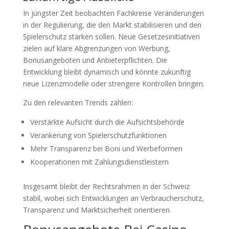
In jüngster Zeit beobachten Fachkreise Veränderungen
in der Regulierung, die den Markt stabilisieren und den
Spielerschutz stärken sollen. Neue Gesetzesinitiativen
zielen auf klare Abgrenzungen von Werbung,
Bonusangeboten und Anbieterpflichten. Die
Entwicklung bleibt dynamisch und könnte zukünftig
neue Lizenzmodelle oder strengere Kontrollen bringen.
Zu den relevanten Trends zählen:
Verstärkte Aufsicht durch die Aufsichtsbehörde
Verankerung von Spielerschutzfunktionen
Mehr Transparenz bei Boni und Werbeformen
Kooperationen mit Zahlungsdienstleistern
Insgesamt bleibt der Rechtsrahmen in der Schweiz
stabil, wobei sich Entwicklungen an Verbraucherschutz,
Transparenz und Marktsicherheit orientieren.