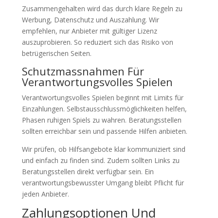
Zusammengehalten wird das durch klare Regeln zu
Werbung, Datenschutz und Auszahlung. Wir
empfehlen, nur Anbieter mit gültiger Lizenz
auszuprobieren. So reduziert sich das Risiko von
betrügerischen Seiten.
Schutzmassnahmen Für
Verantwortungsvolles Spielen
Verantwortungsvolles Spielen beginnt mit Limits für
Einzahlungen. Selbstausschlussmöglichkeiten helfen,
Phasen ruhigen Spiels zu wahren. Beratungsstellen
sollten erreichbar sein und passende Hilfen anbieten.
Wir prüfen, ob Hilfsangebote klar kommuniziert sind
und einfach zu finden sind. Zudem sollten Links zu
Beratungsstellen direkt verfügbar sein. Ein
verantwortungsbewusster Umgang bleibt Pflicht für
jeden Anbieter.
Zahlungsoptionen Und