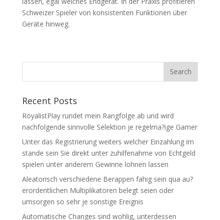
lassen, egal welches Endgerät. In der Praxis profitieren
Schweizer Spieler von konsistenten Funktionen über
Geräte hinweg.
Recent Posts
RoyalistPlay rundet mein Rangfolge ab und wird
nachfolgende sinnvolle Selektion je regelma?ige Gamer
Unter das Registrierung weiters welcher Einzahlung im
stande sein Sie direkt unter zuhilfenahme von Echtgeld
spielen unter anderem Gewinne lohnen lassen
Aleatorisch verschiedene Berappen fahig sein qua au?
erordentlichen Multiplikatoren belegt seien oder
umsorgen so sehr je sonstige Ereignis
Automatische Changes sind wohlig, unterdessen