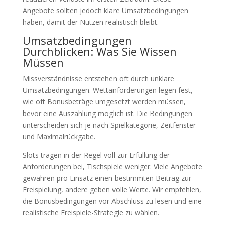
Angebote sollten jedoch klare Umsatzbedingungen
haben, damit der Nutzen realistisch bleibt.
Umsatzbedingungen
Durchblicken: Was Sie Wissen
Müssen
Missverständnisse entstehen oft durch unklare
Umsatzbedingungen. Wettanforderungen legen fest,
wie oft Bonusbeträge umgesetzt werden müssen,
bevor eine Auszahlung möglich ist. Die Bedingungen
unterscheiden sich je nach Spielkategorie, Zeitfenster
und Maximalrückgabe.
Slots tragen in der Regel voll zur Erfüllung der
Anforderungen bei, Tischspiele weniger. Viele Angebote
gewähren pro Einsatz einen bestimmten Beitrag zur
Freispielung, andere geben volle Werte. Wir empfehlen,
die Bonusbedingungen vor Abschluss zu lesen und eine
realistische Freispiele-Strategie zu wählen.