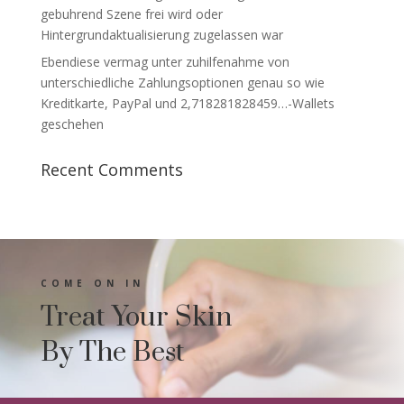
gebuhrend Szene frei wird oder
Hintergrundaktualisierung zugelassen war
Ebendiese vermag unter zuhilfenahme von
unterschiedliche Zahlungsoptionen genau so wie
Kreditkarte, PayPal und 2,718281828459…-Wallets
geschehen
Recent Comments
COME ON IN
Treat Your Skin
By The Best