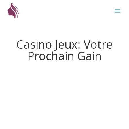
Casino Jeux: Votre
Prochain Gain