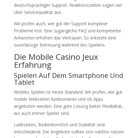
deutschsprachiger Support. Reaktionszeiten sagen viel
über Servicequalität aus.
Wir prüfen auch, wie gut der Support komplexe
Probleme löst. Eine zugängliche FAQ und kompetente
Antworten erhöhen das Vertrauen. So entsteht eine
zuverlässige Betreuung während des Spielens.
Die Mobile Casino Jeux
Erfahrung
Spielen Auf Dem Smartphone Und
Tablet
Mobiles Spielen ist heute Standard. Wir prüfen, wie gut
mobile Webseiten funktionieren und ob Apps
angeboten werden. Eine gute Lösung bietet Flexibilität,
wo auch immer Spieler sind.
Ladezeiten, Bedienkomfort und Stabilität sind
entscheidend. Die Angebote sollten sich nahtlos nutzen