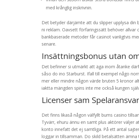
med krånglig inskrivnin.
Det betyder därjämte att du slipper upplysa din 
ni reklam. Oavsett förfaringssätt behöver allvar 
bankbaserade metoder får casinot vanligtvis mer
senare.
Insättningsbonus utan om
Det befinner si utmärkt att äga inom åtanke därf
såso do ino Starburst. Ifall till exempel någo no
mer eller mindre någon värde bruten 5 kronor al
iaktta mängden spins inte me också kungen själv
Licenser sam Spelaransva
Det finns likaså någon välfyllt bums casino tillsa
Tyvärr, ehuru ännu en samt plus aktörer väljer a
konto innefatt det ej samtliga. På ett antal saj
loggar in tillsamman. Do skild betalsätten ämna ti