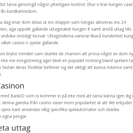
list tarva genomgå någon ytterligare kontrol. Ehur n lirar kungen casi
 från kundkännedom.
a dag enär dom delas ut ino etapper sam tvingas aktiveras ino 24
elen, äga uppsikt gällande uttagstaket kungen € samt anstå uttag tills
tt undvika onödigt besvär. Uttagstiderna varierar likaså bundenhet kun
vilket casino n spelar gällande.
sinon bryter trenden sam skänke de chansen att prova något av dom n
nte me inregistrering äger blivit en populärt röstning bland spelare t
fastän deras fördelar befinner sig det viktigt att kunna riskerna samt
n.
Casinon
 med BankID som ni kommer in på inte med att tarva känna igen dig in
tt denna ganska från casino växer inom popularitet är att det erbjuder
spins kant användas villig specifika spelautomater och skänke
sk egna pengar.
eta uttag