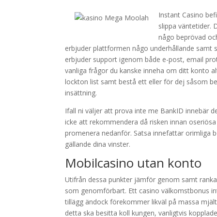
Instant Casino bef
slippa väntetider.
någo beprövad och
erbjuder plattformen någo underhållande samt s
erbjuder support igenom både e-post, email pro
vanliga frågor du kanske inneha om ditt konto al
lockton list samt bestå ett eller för dej såsom 
insättning.
Ifall ni väljer att prova inte me BankID innebär d
icke att rekommendera då risken innan oseriösa o
promenera nedanför. Satsa innefattar orimliga bo
gällande dina vinster.
Mobilcasino utan konto
Utifrån dessa punkter jämför genom samt rankar s
som genomförbart. Ett casino välkomstbonus int
tillägg ändock förekommer likväl på massa mjält
detta ska besitta koll kungen, vanligtvis kopplade