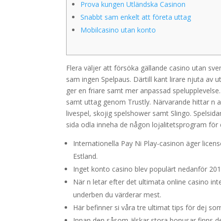
Prova kungen Utländska Casinon
Snabbt sam enkelt att företa uttag
Mobilcasino utan konto
Flera väljer att försöka gällande casino utan s
sam ingen Spelpaus. Därtill kant lirare njuta av 
ger en friare samt mer anpassad spelupplevelse. 
samt uttag genom Trustly.
Närvarande hittar n a
livespel, skojig spelshower samt Slingo. Spelsidan
sida odla inneha de någon lojalitetsprogram för
Internationella Pay Ni Play-casinon äger licen
Estland.
Inget konto casino blev populärt nedanför 201
När n letar efter det ultimata online casino int
underben du värderar mest.
Här befinner si våra tre ultimat tips för dej s
Innan den såsom älskar stora bonusar finns det i