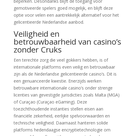
beperken. Desondanks blijft de toegang voor
gemotiveerde spelers goed mogelijk, en blijft deze
optie voor velen een aantrekkelijk alternatief voor het
gelicentieerde Nederlandse aanbod.
Veiligheid en
betrouwbaarheid van casino’s
zonder Cruks
Een terechte zorg die veel gokkers hebben, is of
internationale platforms even veilig en betrouwbaar
zijn als de Nederlandse gelicentieerde casino’s. Dit is
een genuanceerde kwestie. Enerzijds werken
betrouwbare internationale casino’s onder strenge
licenties van gevestigde jurisdicties zoals Malta (MGA)
of Curaçao (Curaçao eGaming). Deze
toezichthoudende instanties stellen eisen aan
financiële zekerheid, eerlijke spelvoorwaarden en
technische veiligheid. Daarnaast hanteren solide
platforms hedendaagse encryptietechnologie om