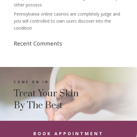
other possess
Pennsylvania online casinos are completely judge and
you will controlled to own users discover into the
condition
Recent Comments
COME ON IN
Treat Your Skin
By The Best
BOOK APPOINTMENT