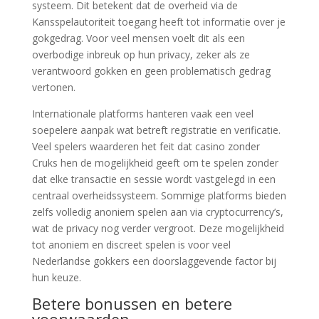
systeem. Dit betekent dat de overheid via de
Kansspelautoriteit toegang heeft tot informatie over je
gokgedrag. Voor veel mensen voelt dit als een
overbodige inbreuk op hun privacy, zeker als ze
verantwoord gokken en geen problematisch gedrag
vertonen.
Internationale platforms hanteren vaak een veel
soepelere aanpak wat betreft registratie en verificatie.
Veel spelers waarderen het feit dat casino zonder
Cruks hen de mogelijkheid geeft om te spelen zonder
dat elke transactie en sessie wordt vastgelegd in een
centraal overheidssysteem. Sommige platforms bieden
zelfs volledig anoniem spelen aan via cryptocurrency’s,
wat de privacy nog verder vergroot. Deze mogelijkheid
tot anoniem en discreet spelen is voor veel
Nederlandse gokkers een doorslaggevende factor bij
hun keuze.
Betere bonussen en betere
voorwaarden