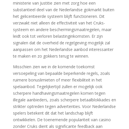
ministerie van Justitie zien met zorg hoe een
substantieel deel van de Nederlandse gokmarkt buiten
het gelicentieerde systeem blijft functioneren. Dit
verzwakt niet alleen de effectiviteit van het Cruks-
systeem en andere beschermingsmaatregelen, maar
leidt ook tot verloren belastinginkomsten. Er zijn
signalen dat de overheid de regelgeving mogelijk zal
aanpassen om het Nederlandse aanbod interessanter
te maken en zo gokkers terug te winnen.
Misschien zien we in de komende toekomst
versoepeling van bepaalde beperkende regels, zoals
ruimere bonuslimieten of meer flexibiliteit in het
spelaanbod. Tegelijkertijd zullen er mogelijk ook
scherpere handhavingsmaatregelen komen tegen
illegale aanbieders, zoals scherpere betaalblokkades en
strikter optreden tegen advertenties. Voor Nederlandse
spelers betekent dit dat het landschap blijft
ontwikkelen. De toenemende populariteit van casino
zonder Cruks dient als significante feedback aan