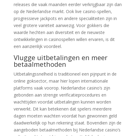
releases die vaak maanden eerder verkrijgbaar zijn dan
op de Nederlandse markt. Ook live casino-spellen,
progressieve jackpots en andere specialiteiten zijn in
veel grotere variëteit aanwezig. Voor gokkers die
waarde hechten aan diversiteit en de nieuwste
ontwikkelingen in casinospellen willen ervaren, is dit
een aanzienlijk voordeel.
Vlugge uitbetalingen en meer
betaalmethoden
Uitbetalingssnelheid is traditioneel een pijnpunt in de
online goksector, maar hier lopen internationale
platforms vaak voorop. Nederlandse casino’s zijn
gebonden aan strenge verificatieprocedures en
wachttijden voordat uitbetalingen kunnen worden
verwerkt. Dit kan betekenen dat spelers meerdere
dagen moeten wachten voordat hun gewonnen geld
daadwerkelijk op hun rekening staat. Bovendien zijn de
aangeboden betaalmethoden bij Nederlandse casino’s