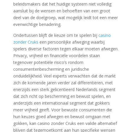
beleidsmakers dat het huidige systeem niet volledig
aansluit bij de wensen en behoeften van een groot
deel van de doelgroep, wat mogelijk leidt tot een meer
evenwichtige benadering.
Ondertussen blijft de keuze om te spelen bij
casino
zonder Cruks
een persoonlijke afweging waarbij
spelers diverse factoren tegen elkaar moeten afwegen.
Privacy, vrijheid en financiële voordelen staan
tegenover potentiële risico’s rondom
consumentenbescherming en juridische
onduidelijkheid. Veel experts verwachten dat de markt
zich de komende jaren verder zal differentiëren, met
enerzijds een sterk gelicentieerd Nederlands segment
dat zich richt op bescherming en bewust spelen, en
anderzijds een internationaal segment dat gokkers
meer vrijheid geeft. Voor bewuste consumenten die
hun keuzes goed afwegen en bewust omgaan met
gokken, kan casino zonder Cruks een valide alternatief
blijven dat tegemoetkomt aan hun specifieke wensen