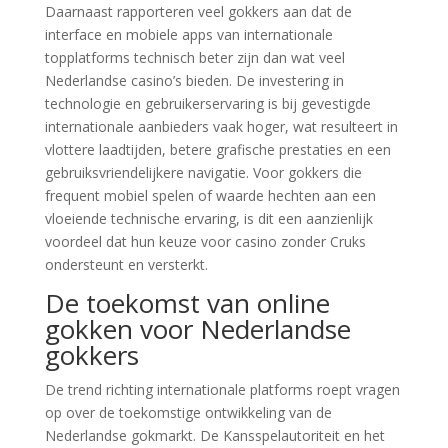
Daarnaast rapporteren veel gokkers aan dat de
interface en mobiele apps van internationale
topplatforms technisch beter zijn dan wat veel
Nederlandse casino’s bieden. De investering in
technologie en gebruikerservaring is bij gevestigde
internationale aanbieders vaak hoger, wat resulteert in
vlottere laadtijden, betere grafische prestaties en een
gebruiksvriendelijkere navigatie. Voor gokkers die
frequent mobiel spelen of waarde hechten aan een
vloeiende technische ervaring, is dit een aanzienlijk
voordeel dat hun keuze voor casino zonder Cruks
ondersteunt en versterkt.
De toekomst van online
gokken voor Nederlandse
gokkers
De trend richting internationale platforms roept vragen
op over de toekomstige ontwikkeling van de
Nederlandse gokmarkt. De Kansspelautoriteit en het