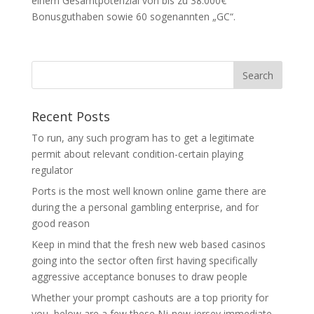
einem Gesamtpotenzial von bis zu 38.000€
Bonusguthaben sowie 60 sogenannten „GC“.
Recent Posts
To run, any such program has to get a legitimate
permit about relevant condition-certain playing
regulator
Ports is the most well known online game there are
during the a personal gambling enterprise, and for
good reason
Keep in mind that the fresh new web based casinos
going into the sector often first having specifically
aggressive acceptance bonuses to draw people
Whether your prompt cashouts are a top priority for
you, below are a few these Nj-new jersey immediate