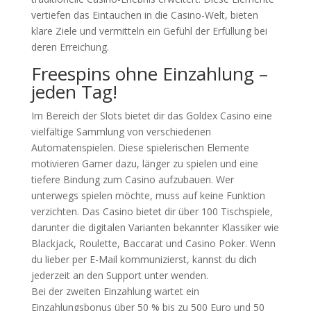
vertiefen das Eintauchen in die Casino-Welt, bieten
klare Ziele und vermitteln ein Gefühl der Erfüllung bei
deren Erreichung.
Freespins ohne Einzahlung –
jeden Tag!
Im Bereich der Slots bietet dir das Goldex Casino eine
vielfältige Sammlung von verschiedenen
Automatenspielen. Diese spielerischen Elemente
motivieren Gamer dazu, länger zu spielen und eine
tiefere Bindung zum Casino aufzubauen. Wer
unterwegs spielen möchte, muss auf keine Funktion
verzichten. Das Casino bietet dir über 100 Tischspiele,
darunter die digitalen Varianten bekannter Klassiker wie
Blackjack, Roulette, Baccarat und Casino Poker. Wenn
du lieber per E-Mail kommunizierst, kannst du dich
jederzeit an den Support unter wenden.
Bei der zweiten Einzahlung wartet ein
Einzahlungsbonus über 50 % bis zu 500 Euro und 50