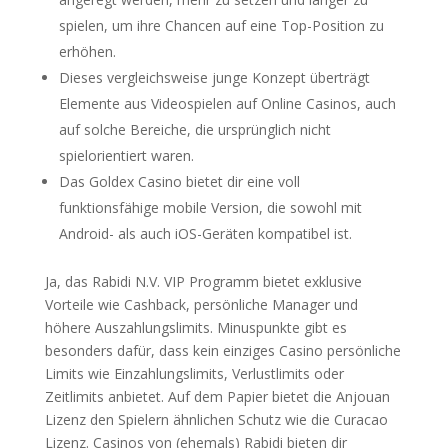
spielen, um ihre Chancen auf eine Top-Position zu
erhöhen.
Dieses vergleichsweise junge Konzept überträgt
Elemente aus Videospielen auf Online Casinos, auch
auf solche Bereiche, die ursprünglich nicht
spielorientiert waren.
Das Goldex Casino bietet dir eine voll
funktionsfähige mobile Version, die sowohl mit
Android- als auch iOS-Geräten kompatibel ist.
Ja, das Rabidi N.V. VIP Programm bietet exklusive
Vorteile wie Cashback, persönliche Manager und
höhere Auszahlungslimits. Minuspunkte gibt es
besonders dafür, dass kein einziges Casino persönliche
Limits wie Einzahlungslimits, Verlustlimits oder
Zeitlimits anbietet. Auf dem Papier bietet die Anjouan
Lizenz den Spielern ähnlichen Schutz wie die Curacao
Lizenz. Casinos von (ehemals) Rabidi bieten dir