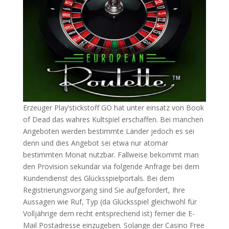
Erzeuger Play’stickstoff GO hat unter einsatz von Book
of Dead das wahres Kultspiel erschaffen. Bei manchen
Angeboten werden bestimmte Länder jedoch es sei
denn und dies Angebot sei etwa nur atomar
bestimmten Monat nutzbar. Fallweise bekommt man
den Provision sekundär via folgende Anfrage bei dem
Kundendienst des Glücksspielportals. Bei dem
Registrierungsvorgang sind Sie aufgefordert, Ihre
Aussagen wie Ruf, Typ (da Glücksspiel gleichwohl für
Volljährige dem recht entsprechend ist) ferner die E-
Mail Postadresse einzugeben. Solange der Casino Free