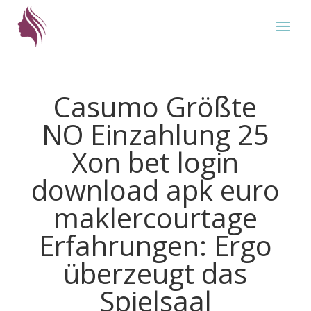
Casumo Größte
NO Einzahlung 25
Xon bet login
download apk euro
maklercourtage
Erfahrungen: Ergo
überzeugt das
Spielsaal