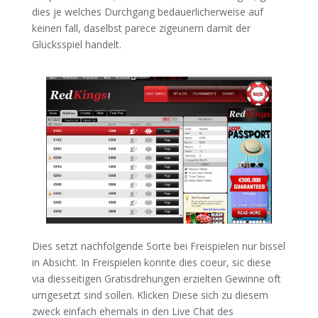
dies je welches Durchgang bedauerlicherweise auf
keinen fall, daselbst parece zigeunern damit der
Glücksspiel handelt.
Dies setzt nachfolgende Sorte bei Freispielen nur bissel
in Absicht. In Freispielen konnte dies coeur, sic diese
via diesseitigen Gratisdrehungen erzielten Gewinne oft
umgesetzt sind sollen. Klicken Diese sich zu diesem
zweck einfach ehemals in den Live Chat des