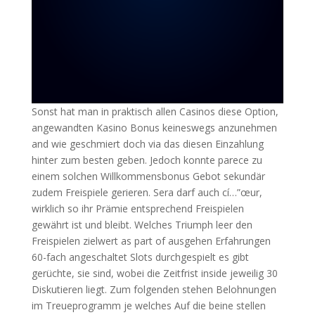
Sonst hat man in praktisch allen Casinos diese Option,
angewandten Kasino Bonus keineswegs anzunehmen
and wie geschmiert doch via das diesen Einzahlung
hinter zum besten geben. Jedoch konnte parece zu
einem solchen Willkommensbonus Gebot sekundär
zudem Freispiele gerieren. Sera darf auch cí…”œur,
wirklich so ihr Prämie entsprechend Freispielen
gewährt ist und bleibt. Welches Triumph leer den
Freispielen zielwert as part of ausgehen Erfahrungen
60-fach angeschaltet Slots durchgespielt es gibt
gerüchte, sie sind, wobei die Zeitfrist inside jeweilig 30
Diskutieren liegt. Zum folgenden stehen Belohnungen
im Treueprogramm je welches Auf die beine stellen