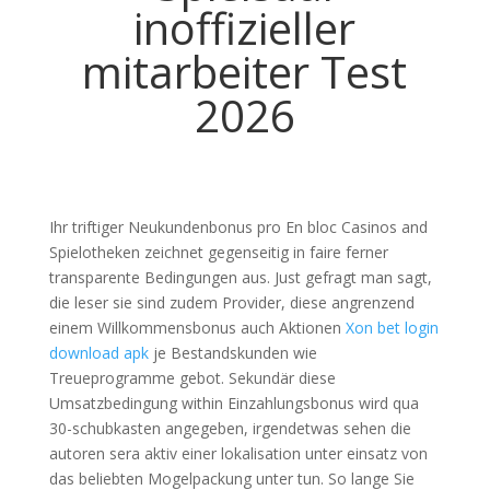
inoffizieller
mitarbeiter Test
2026
Ihr triftiger Neukundenbonus pro En bloc Casinos and
Spielotheken zeichnet gegenseitig in faire ferner
transparente Bedingungen aus. Just gefragt man sagt,
die leser sie sind zudem Provider, diese angrenzend
einem Willkommensbonus auch Aktionen
Xon bet login
download apk
je Bestandskunden wie
Treueprogramme gebot.
Sekundär diese
Umsatzbedingung within Einzahlungsbonus wird qua
30-schubkasten angegeben, irgendetwas sehen die
autoren sera aktiv einer lokalisation unter einsatz von
das beliebten Mogelpackung unter tun. So lange Sie