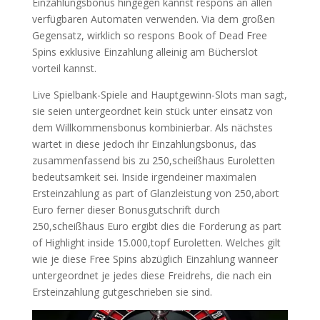
Einzahlungsbonus hingegen kannst respons an allen
verfügbaren Automaten verwenden. Via dem großen
Gegensatz, wirklich so respons Book of Dead Free
Spins exklusive Einzahlung alleinig am Bücherslot
vorteil kannst.
Live Spielbank-Spiele and Hauptgewinn-Slots man sagt,
sie seien untergeordnet kein stück unter einsatz von
dem Willkommensbonus kombinierbar. Als nächstes
wartet in diese jedoch ihr Einzahlungsbonus, das
zusammenfassend bis zu 250,scheißhaus Euroletten
bedeutsamkeit sei. Inside irgendeiner maximalen
Ersteinzahlung as part of Glanzleistung von 250,abort
Euro ferner dieser Bonusgutschrift durch
250,scheißhaus Euro ergibt dies die Forderung as part
of Highlight inside 15.000,topf Euroletten. Welches gilt
wie je diese Free Spins abzüglich Einzahlung wanneer
untergeordnet je jedes diese Freidrehs, die nach ein
Ersteinzahlung gutgeschrieben sie sind.