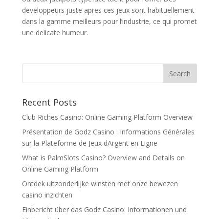
developpeurs juste apres ces jeux sont habituellement
dans la gamme meilleurs pour l’industrie, ce qui promet
une delicate humeur.
Recent Posts
Club Riches Casino: Online Gaming Platform Overview
Présentation de Godz Casino : Informations Générales
sur la Plateforme de Jeux dArgent en Ligne
What is PalmSlots Casino? Overview and Details on
Online Gaming Platform
Ontdek uitzonderlijke winsten met onze bewezen
casino inzichten
Einbericht über das Godz Casino: Informationen und