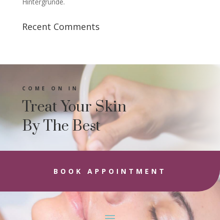
Hintergründe.
Recent Comments
COME ON IN
Treat Your Skin
By The Best
BOOK APPOINTMENT