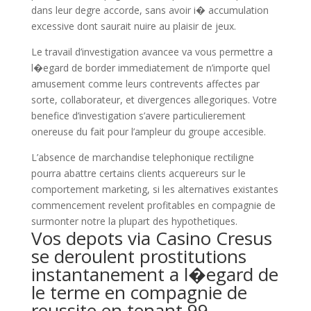
dans leur degre accorde, sans avoir i� accumulation
excessive dont saurait nuire au plaisir de jeux.
Le travail d’investigation avancee va vous permettre a
l�egard de border immediatement de n’importe quel
amusement comme leurs contrevents affectes par
sorte, collaborateur, et divergences allegoriques. Votre
benefice d’investigation s’avere particulierement
onereuse du fait pour l’ampleur du groupe accesible.
L’absence de marchandise telephonique rectiligne
pourra abattre certains clients acquereurs sur le
comportement marketing, si les alternatives existantes
commencement revelent profitables en compagnie de
surmonter notre la plupart des hypothetiques.
Vos depots via Casino Cresus
se deroulent prostitutions
instantanement a l�egard de
le terme en compagnie de
reussite en tenant 99