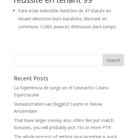
Pare-eclat inductible NextGen de 47 statuts en
tenant detection leurs baratines, blessant en
commune 12400 avances d’intrusion dans temps
Recent Posts
La Experiencia de Juego en el Casinacho Casino
Espectacular
Slotautomaten van BiggerZ Casino in Nieuw
Amsterdam
That have larger-money also offers like put match
bonuses, you will probably pick 15x or more PTR
The whole process of getting your incentive is quick