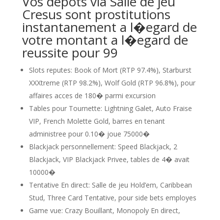
Vos depots via Salle de jeu
Cresus sont prostitutions
instantanement a l�egard de
votre montant a l�egard de
reussite pour 99
Slots reputes: Book of Mort (RTP 97.4%), Starburst
XXXtreme (RTP 98.2%), Wolf Gold (RTP 96.8%), pour
affaires acces de 180� parmi excursion
Tables pour Tournette: Lightning Galet, Auto Fraise
VIP, French Molette Gold, barres en tenant
administree pour 0.10� joue 75000�
Blackjack personnellement: Speed Blackjack, 2
Blackjack, VIP Blackjack Privee, tables de 4� avait
10000�
Tentative En direct: Salle de jeu Hold’em, Caribbean
Stud, Three Card Tentative, pour side bets employes
Game vue: Crazy Bouillant, Monopoly En direct,