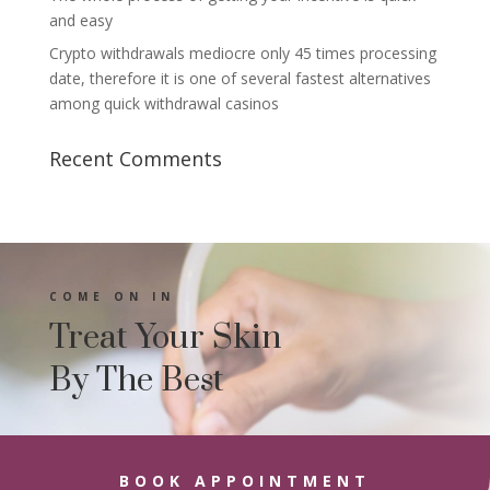
and easy
Crypto withdrawals mediocre only 45 times processing
date, therefore it is one of several fastest alternatives
among quick withdrawal casinos
Recent Comments
COME ON IN
Treat Your Skin
By The Best
BOOK APPOINTMENT