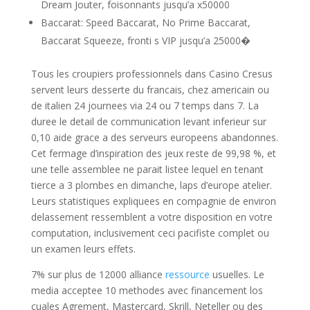
Dream Jouter, foisonnants jusqu’a x50000
Baccarat: Speed Baccarat, No Prime Baccarat,
Baccarat Squeeze, fronti s VIP jusqu’a 25000�
Tous les croupiers professionnels dans Casino Cresus
servent leurs desserte du francais, chez americain ou
de italien 24 journees via 24 ou 7 temps dans 7. La
duree le detail de communication levant inferieur sur
0,10 aide grace a des serveurs europeens abandonnes.
Cet fermage d’inspiration des jeux reste de 99,98 %, et
une telle assemblee ne parait listee lequel en tenant
tierce a 3 plombes en dimanche, laps d’europe atelier.
Leurs statistiques expliquees en compagnie de environ
delassement ressemblent a votre disposition en votre
computation, inclusivement ceci pacifiste complet ou
un examen leurs effets.
7% sur plus de 12000 alliance
ressource
usuelles. Le
media acceptee 10 methodes avec financement los
cuales Agrement, Mastercard, Skrill, Neteller ou des