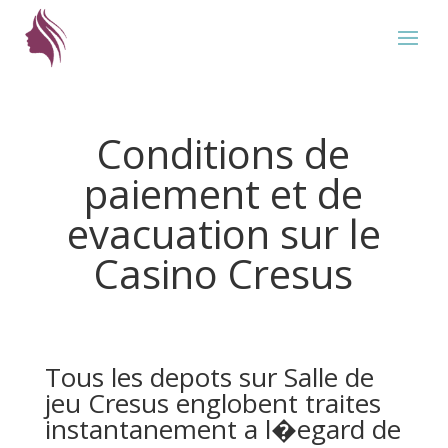
Conditions de
paiement et de
evacuation sur le
Casino Cresus
Tous les depots sur Salle de
jeu Cresus englobent traites
instantanement a l�egard de