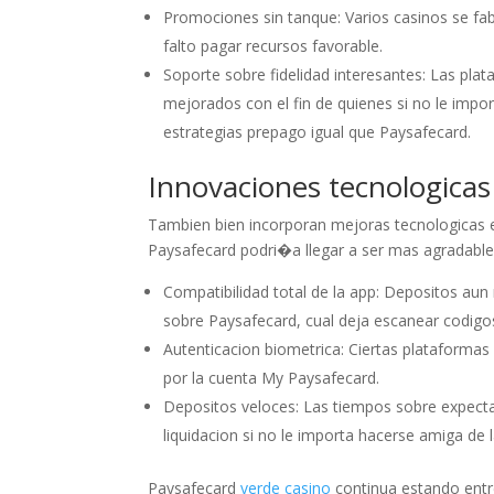
Promociones sin tanque: Varios casinos se fab
falto pagar recursos favorable.
Soporte sobre fidelidad interesantes: Las pl
mejorados con el fin de quienes si no le imp
estrategias prepago igual que Paysafecard.
Innovaciones tecnologicas
Tambien bien incorporan mejoras tecnologicas 
Paysafecard podri�a llegar a ser mas agradable 
Compatibilidad total de la app: Depositos aun 
sobre Paysafecard, cual deja escanear codigos
Autenticacion biometrica: Ciertas plataformas 
por la cuenta My Paysafecard.
Depositos veloces: Las tiempos sobre expectat
liquidacion si no le importa hacerse amiga d
Paysafecard
verde casino
continua estando entr