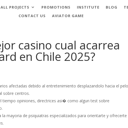
ALL PROJECTS
PROMOTIONS
INSTITUTE
BLOG
T
CONTACT US
AVIATOR GAME
jor casino cual acarrea
ard en Chile 2025?
rios afectadas debido al entretenimiento desplazandolo hacia el pel
l sobre centros.
el tiempo opiniones, directrices asi� como algun test sobre
o.
a la mayoria de psiquiatras especializados para orientarte y ofrecerte
es.