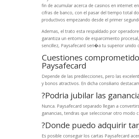
fin de acumular acerca de casinos en internet e
cifras de banco, con el pasar del tiempo total 
productivos empezando desde el primer segund
Ademas, el trato esta respaldado por operadore
garantiza un entorno de esparcimiento procesal,
sencillez, Paysafecard seri�a tu superior unido c
Cuestiones comprometidos
Paysafecard
Depende de las predilecciones, pero las excelen
y bonos atractivos. En dicha consiliario desta
?Podria jubilar las ganan
Nunca. Paysafecard separado llegan a convertirs
ganancias, tendras que seleccionar otro modo co
?Donde puedo adquirir tar
Es posible conseguir los cartas Paysafecard a