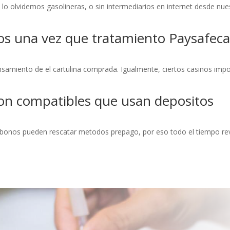
o olvidemos gasolineras, o sin intermediarios en internet desde nue
os una vez que tratamiento Paysafec
samiento de el cartulina comprada. Igualmente, ciertos casinos imp
son compatibles que usan depositos
os bonos pueden rescatar metodos prepago, por eso todo el tiempo re