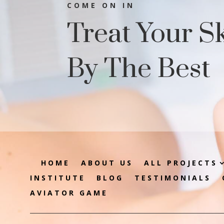
COME ON IN
Treat Your S
By The Best
HOME
ABOUT US
ALL PROJECTS
INSTITUTE
BLOG
TESTIMONIALS
AVIATOR GAME