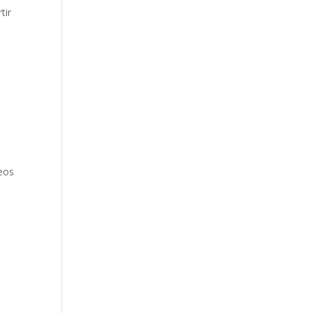
tir
neos