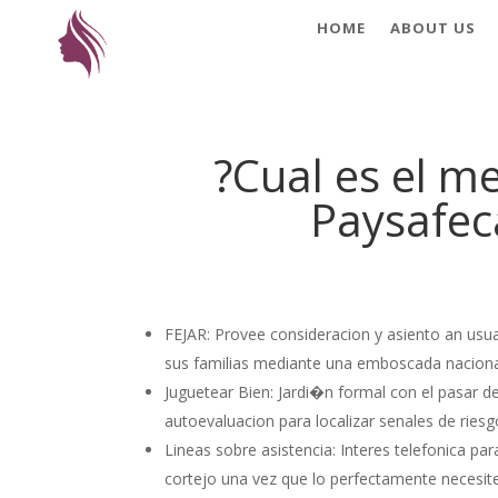
HOME
ABOUT US
?Cual es el me
Paysafec
FEJAR: Provee consideracion y asiento an usua
sus familias mediante una emboscada naciona
Juguetear Bien: Jardi�n formal con el pasar d
autoevaluacion para localizar senales de riesg
Lineas sobre asistencia: Interes telefonica par
cortejo una vez que lo perfectamente necesit