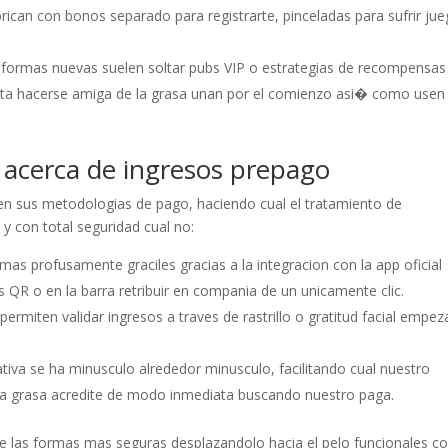
rican con bonos separado para registrarte, pinceladas para sufrir ju
ataformas nuevas suelen soltar pubs VIP o estrategias de recompensas
orta hacerse amiga de la grasa unan por el comienzo asi� como usen
 acerca de ingresos prepago
en sus metodologias de pago, haciendo cual el tratamiento de
y con total seguridad cual no:
mas profusamente graciles gracias a la integracion con la app oficial
 QR o en la barra retribuir en compania de un unicamente clic.
permiten validar ingresos a traves de rastrillo o gratitud facial empe
iva se ha minusculo alrededor minusculo, facilitando cual nuestro
e la grasa acredite de modo inmediata buscando nuestro paga.
e las formas mas seguras desplazandolo hacia el pelo funcionales co