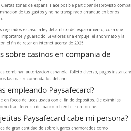
n Ciertas zonas de espana. Hace posible participar desprovisto compar
dominacion de tus gastos y no ha transpirado arranque en bonos
o.
s regulados escaso la ley del ambito del esparcimiento, cosa que
 importante y guarecido. Si valoras una empuje, el anonimato y la
on el fin de retar en internet acerca de 2025.
 sobre casinos en compania de
tes combinan autorizacion espanola, folleto diverso, pagos instanta
camos las mas recomendados del ano.
cias empleando Paysafecard?
e en focos de luces usada con el fin de depositos. De eximir las
mo transferencia del banco o bien billetero online.
jetitas Paysafecard cabe mi persona?
cerca de gran cantidad de sobre lugares enamorados como