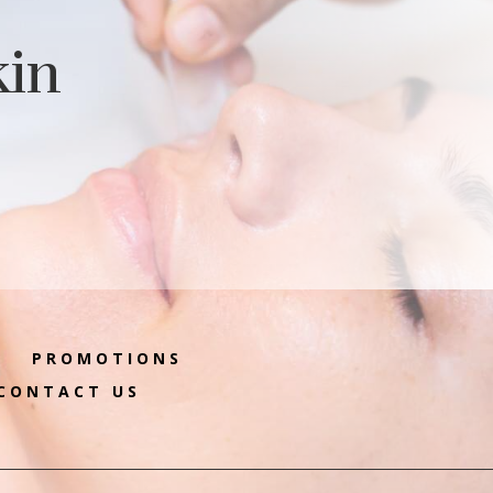
kin
PROMOTIONS
CONTACT US