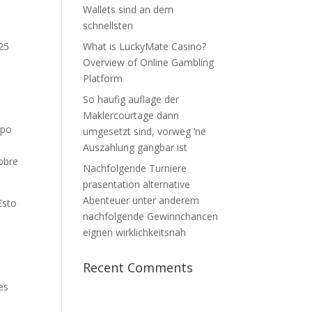
Wallets sind an dem
schnellsten
025
What is LuckyMate Casino?
Overview of Online Gambling
Platform
So haufig auflage der
Maklercourtage dann
mpo
umgesetzt sind, vorweg ‘ne
Auszahlung gangbar ist
obre
Nachfolgende Turniere
prasentation alternative
Abenteuer unter anderem
Esto
nachfolgende Gewinnchancen
eignen wirklichkeitsnah
Recent Comments
es