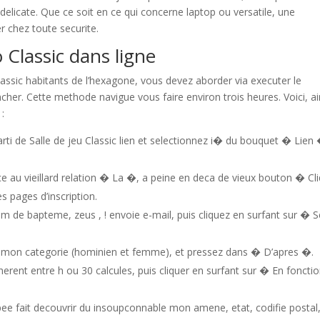
licate. Que ce soit en ce qui concerne laptop ou versatile, une
 chez toute securite.
 Classic dans ligne
lassic habitants de l’hexagone, vous devez aborder via executer le
cher. Cette methode navigue vous faire environ trois heures. Voici, ai
:
ti de Salle de jeu Classic lien et selectionnez i� du bouquet � Lien 
ce au vieillard relation � La �, a peine en deca de vieux bouton � Cl
s pages d’inscription.
 de bapteme, zeus , ! envoie e-mail, puis cliquez en surfant sur � S
z mon categorie (hominien et femme), et pressez dans � D’apres �.
oherent entre h ou 30 calcules, puis cliquer en surfant sur � En foncti
 fait decouvrir du insoupconnable mon amene, etat, codifie postal