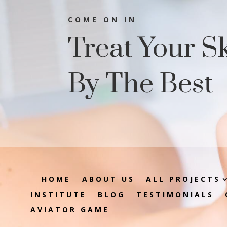
COME ON IN
Treat Your S
By The Best
HOME
ABOUT US
ALL PROJECTS
INSTITUTE
BLOG
TESTIMONIALS
AVIATOR GAME