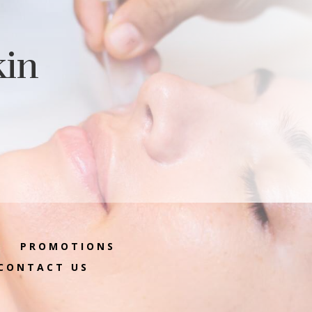
kin
PROMOTIONS
CONTACT US