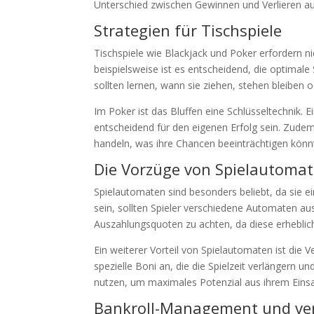
Unterschied zwischen Gewinnen und Verlieren 
Strategien für Tischspiele
Tischspiele wie Blackjack und Poker erfordern n
beispielsweise ist es entscheidend, die optimal
sollten lernen, wann sie ziehen, stehen bleiben
Im Poker ist das Bluffen eine Schlüsseltechnik. 
entscheidend für den eigenen Erfolg sein. Zudem 
handeln, was ihre Chancen beeinträchtigen könn
Die Vorzüge von Spielautoma
Spielautomaten sind besonders beliebt, da sie ei
sein, sollten Spieler verschiedene Automaten aus
Auszahlungsquoten zu achten, da diese erheblich
Ein weiterer Vorteil von Spielautomaten ist die
spezielle Boni an, die die Spielzeit verlängern 
nutzen, um maximales Potenzial aus ihrem Einsa
Bankroll-Management und ve