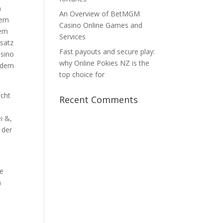
m
An Overview of BetMGM
rem
Casino Online Games and
dem
Services
nsatz
Fast payouts and secure play:
asino
why Online Pokies NZ is the
indem
top choice for
icht
Recent Comments
i &,
 der
ge
n