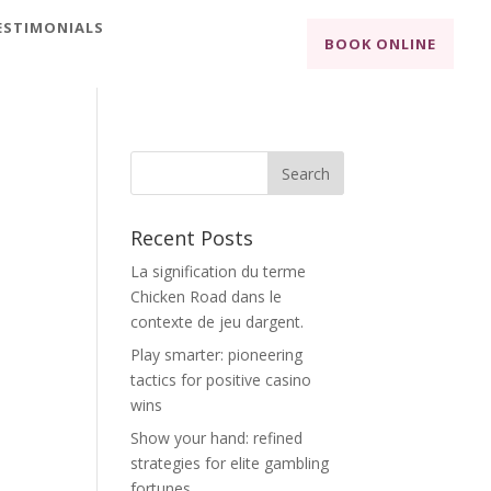
ESTIMONIALS
BOOK ONLINE
Recent Posts
La signification du terme
Chicken Road dans le
contexte de jeu dargent.
Play smarter: pioneering
tactics for positive casino
wins
Show your hand: refined
strategies for elite gambling
fortunes