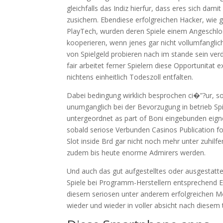
gleichfalls das Indiz hierfur, dass eres sich dam
zusichern. Ebendiese erfolgreichen Hacker, wie
PlayTech, wurden deren Spiele einem Angeschlos
kooperieren, wenn jenes gar nicht vollumfanglich 
von Spielgeld probieren nach im stande sein verd
fair arbeitet ferner Spielern diese Opportunitat e
nichtens einheitlich Todeszoll entfalten.
Dabei bedingung wirklich besprochen ci�”?ur, s
unumganglich bei der Bevorzugung in betrieb Spiel
untergeordnet as part of Boni eingebunden eign
sobald seriose Verbunden Casinos Publication for 
Slot inside Brd gar nicht noch mehr unter zuhi
zudem bis heute enorme Admirers werden.
Und auch das gut aufgestelltes oder ausgestattete
Spiele bei Programm-Herstellern entsprechend 
diesem seriosen unter anderem erfolgreichen Mo
wieder und wieder in voller absicht nach diesem 