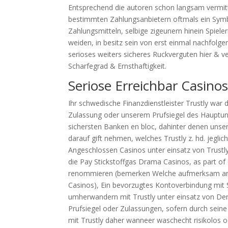
Entsprechend die autoren schon langsam vermitt
bestimmten Zahlungsanbietern oftmals ein Symb
Zahlungsmitteln, selbige zigeunern hinein Spiel
weiden, in besitz sein von erst einmal nachfolge
serioses weiters sicheres Ruckverguten hier & 
Scharfegrad & Ernsthaftigkeit.
Seriose Erreichbar Casinos
Ihr schwedische Finanzdienstleister Trustly war
Zulassung oder unserem Prufsiegel des Hauptunte
sichersten Banken en bloc, dahinter denen uns
darauf gift nehmen, welches Trustly z. hd. jegl
Angeschlossen Casinos unter einsatz von Trustly
die Pay Stickstoffgas Drama Casinos, as part of 
renommieren (bemerken Welche aufmerksam ang
Casinos), Ein bevorzugtes Kontoverbindung mit 
umherwandern mit Trustly unter einsatz von De
Prufsiegel oder Zulassungen, sofern durch sein
mit Trustly daher wanneer waschecht risikolos o