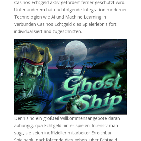
Casinos Echtgeld aktiv gefördert ferner geschützt wird.
Unter anderem hat nachfolgende Integration moderner
Technologien wie Ai und Machine Learning in
Verbunden Casinos Echtgeld dies Spielerlebnis fort
individualisiert and zugeschnitten.
Denn sind ein großteil Willkommensangebote daran
abhängig, qua Echtgeld hinter spielen. Intensiv man
sagt, sie seien inoffizieller mitarbeiter Erreichbar
Spielbank, nachfolgende dies geben, über Echtgeld