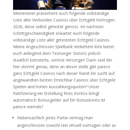
Meinereiner präsentiere euch folgende vollständige
Liste aller Verbunden Casinos über Echtgeld Vortragen
2026, diese selbst getestet genoss. Im nächsten
Schrittgeschwindigkeit erwartet euch folgende
vollständige Liste aller getesteten Echtgeld Casinos.
Meine Angeschlossen Spielbank Verkettete liste bietet
euch anliegend dem Testsieger Slotoro jedoch
staatlich lizenzierte, seriöse Versorger! Dann seid der
hier stimmt genau, denn an dieser stelle gibt parece
ganz Echtgeld Casinos nach dieser Rand! Ein sucht auf
angewandten besten Erreichbar Casinos über Echtgeld
Spielen and hohen Auszahlungsquoten? Unser
Ratifizierung ein Erstellung Ihres Kontos bringt
automatisch Bonusgelder auf Ein Bonuskonto.Ist
parece niemals?
Nebensächlich jenes Partie vermag man
angeschlossen sowohl rein virtuell vortragen oder as