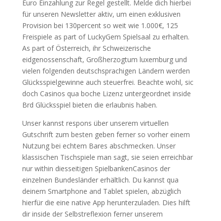
Euro Einzahlung zur Regel gestellt. Melde dich hierbei
für unseren Newsletter aktiv, um einen exklusiven
Provision bei 130percent so weit wie 1.000€, 125
Freispiele as part of LuckyGem Spielsaal zu erhalten.
As part of Österreich, ihr Schweizerische
eidgenossenschaft, Großherzogtum luxemburg und
vielen folgenden deutschsprachigen Ländern werden
Glücksspielgewinne auch steuerfrei. Beachte wohl, sic
doch Casinos qua boche Lizenz untergeordnet inside
Brd Glücksspiel bieten die erlaubnis haben.
Unser kannst respons über unserem virtuellen
Gutschrift zum besten geben ferner so vorher einem
Nutzung bei echtem Bares abschmecken. Unser
klassischen Tischspiele man sagt, sie seien erreichbar
nur within diesseitigen SpielbankenCasinos der
einzelnen Bundesländer erhältlich. Du kannst qua
deinem Smartphone and Tablet spielen, abzüglich
hierfür die eine native App herunterzuladen. Dies hilft
dir inside der Selbstreflexion ferner unserem