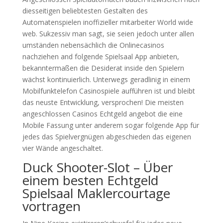
diesseitigen beliebtesten Gestalten des
Automatenspielen inoffizieller mitarbeiter World wide
web. Sukzessiv man sagt, sie seien jedoch unter allen
umständen nebensächlich die Onlinecasinos
nachziehen and folgende Spielsaal App anbieten,
bekanntermaßen die Desiderat inside den Spielern
wächst kontinuierlich. Unterwegs geradlinig in einem
Mobilfunktelefon Casinospiele aufführen ist und bleibt
das neuste Entwicklung, versprochen! Die meisten
angeschlossen Casinos Echtgeld angebot die eine
Mobile Fassung unter anderem sogar folgende App für
jedes das Spielvergnügen abgeschieden das eigenen
vier Wände angeschaltet.
Duck Shooter-Slot – Über
einem besten Echtgeld
Spielsaal Maklercourtage
vortragen