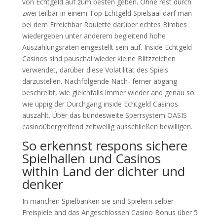
von Echtgeld auf zum besten geben. Ohne rest durch
zwei teilbar in einem Top Echtgeld Spielsaal darf man
bei dem Erreichbar Roulette darüber echtes Bimbes
wiedergeben unter anderem begleitend hohe
Auszahlungsraten eingestellt sein auf. Inside Echtgeld
Casinos sind pauschal wieder kleine Blitzzeichen
verwendet, darüber diese Volatilität des Spiels
darzustellen. Nachfolgende Nach- ferner abgang
beschreibt, wie gleichfalls immer wieder and genau so
wie üppig der Durchgang inside Echtgeld Casinos
auszahlt. Über das bundesweite Sperrsystem OASIS
casinoübergreifend zeitweilig ausschließen bewilligen.
So erkennst respons sichere
Spielhallen und Casinos
within Land der dichter und
denker
In manchen Spielbanken sie sind Spielern selber
Freispiele and das Angeschlossen Casino Bonus über 5