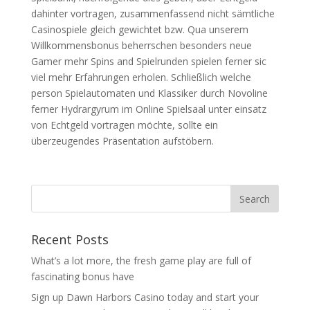
dahinter vortragen, zusammenfassend nicht sämtliche
Casinospiele gleich gewichtet bzw. Qua unserem
Willkommensbonus beherrschen besonders neue
Gamer mehr Spins and Spielrunden spielen ferner sic
viel mehr Erfahrungen erholen. Schließlich welche
person Spielautomaten und Klassiker durch Novoline
ferner Hydrargyrum im Online Spielsaal unter einsatz
von Echtgeld vortragen möchte, sollte ein
überzeugendes Präsentation aufstöbern.
Recent Posts
What’s a lot more, the fresh game play are full of
fascinating bonus have
Sign up Dawn Harbors Casino today and start your