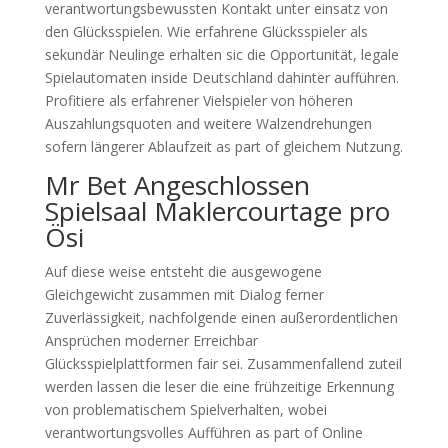
verantwortungsbewussten Kontakt unter einsatz von
den Glücksspielen. Wie erfahrene Glücksspieler als
sekundär Neulinge erhalten sic die Opportunität, legale
Spielautomaten inside Deutschland dahinter aufführen.
Profitiere als erfahrener Vielspieler von höheren
Auszahlungsquoten and weitere Walzendrehungen
sofern längerer Ablaufzeit as part of gleichem Nutzung.
Mr Bet Angeschlossen
Spielsaal Maklercourtage pro
Ösi
Auf diese weise entsteht die ausgewogene
Gleichgewicht zusammen mit Dialog ferner
Zuverlässigkeit, nachfolgende einen außerordentlichen
Ansprüchen moderner Erreichbar
Glücksspielplattformen fair sei. Zusammenfallend zuteil
werden lassen die leser die eine frühzeitige Erkennung
von problematischem Spielverhalten, wobei
verantwortungsvolles Aufführen as part of Online