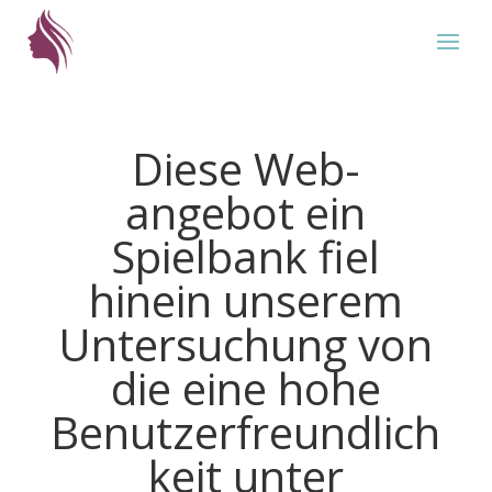
Diese Web-
angebot ein
Spielbank fiel
hinein unserem
Untersuchung von
die eine hohe
Benutzerfreundlich
keit unter