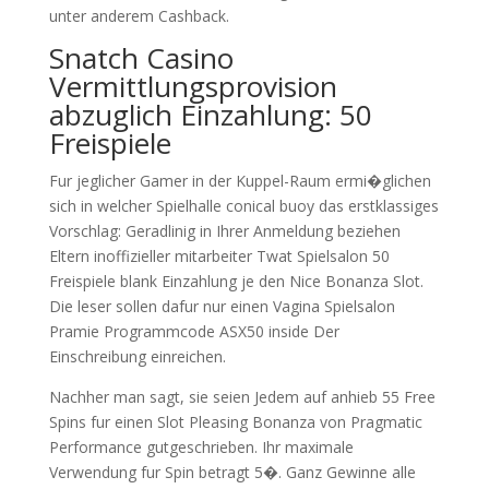
unter anderem Cashback.
Snatch Casino
Vermittlungsprovision
abzuglich Einzahlung: 50
Freispiele
Fur jeglicher Gamer in der Kuppel-Raum ermi�glichen
sich in welcher Spielhalle conical buoy das erstklassiges
Vorschlag: Geradlinig in Ihrer Anmeldung beziehen
Eltern inoffizieller mitarbeiter Twat Spielsalon 50
Freispiele blank Einzahlung je den Nice Bonanza Slot.
Die leser sollen dafur nur einen Vagina Spielsalon
Pramie Programmcode ASX50 inside Der
Einschreibung einreichen.
Nachher man sagt, sie seien Jedem auf anhieb 55 Free
Spins fur einen Slot Pleasing Bonanza von Pragmatic
Performance gutgeschrieben. Ihr maximale
Verwendung fur Spin betragt 5�. Ganz Gewinne alle