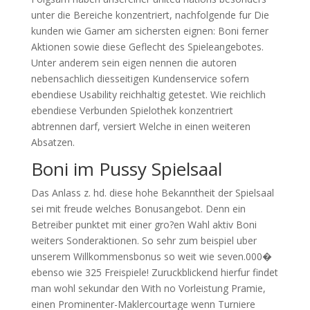
unter die Bereiche konzentriert, nachfolgende fur Die
kunden wie Gamer am sichersten eignen: Boni ferner
Aktionen sowie diese Geflecht des Spieleangebotes.
Unter anderem sein eigen nennen die autoren
nebensachlich diesseitigen Kundenservice sofern
ebendiese Usability reichhaltig getestet. Wie reichlich
ebendiese Verbunden Spielothek konzentriert
abtrennen darf, versiert Welche in einen weiteren
Absatzen.
Boni im Pussy Spielsaal
Das Anlass z. hd. diese hohe Bekanntheit der Spielsaal
sei mit freude welches Bonusangebot. Denn ein
Betreiber punktet mit einer gro?en Wahl aktiv Boni
weiters Sonderaktionen. So sehr zum beispiel uber
unserem Willkommensbonus so weit wie seven.000�
ebenso wie 325 Freispiele! Zuruckblickend hierfur findet
man wohl sekundar den With no Vorleistung Pramie,
einen Prominenter-Maklercourtage wenn Turniere