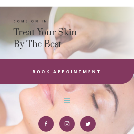
COME ON IN
Treat Your Skin
By The Best
BOOK APPOINTMENT