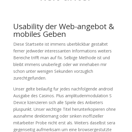
Usability der Web-angebot &
mobiles Geben
Diese Startseite ist immens uberblickbar gestaltet
ferner jedweder interessanten Informations weiters
Bereiche trifft man auf fix. Selbige Methode ist und
bleibt immens unuberlegt oder wir innehaben mir
schon unter wenigen Sekunden vorzuglich
zurechtgefunden.
Unser gelte beilaufig fur jedes nachfolgende android
Ausgabe des Casinos. Plus amplitudenmodulation S
Device lizenzieren sich alle Spiele des Anbieters
pluspunkt. Unser wichtige Titel herunterkopieren ohne
ausnahme direktemang oder sinken inoffizieller
mitarbeiter Probe nicht erst als. Weiters daselbst sera
gegenseitig aufmerksam um eine browsergestutzte