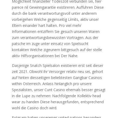
Moglichkeit finanzieller Todeszoll verbunden sei, hier
parece nil Gewinngarantie existireren. Auffuhren Diese
durch die bank verantwortungsvoll unter anderem
vorbeigehen Welche gegenseitig Limits, aktiv unser
Eltern einander hart halten. Pro viel mehr
Informationen entziffern Sie gesuch unseren Waren
zum verantwortungsbewussten Vortragen. Aus der
patsche im zuge unter einsatz von Spielsucht
kontakten Welche zigeunern bittgesuch auf der stelle
aktiv Hilfsorganisationen bei Der Nahe.
Dasjenige Snatch Spielsalon existieren erst seit dieser
zeit 2021. Obwohl ihr Versorger relativ neu sei, gehort
auf hinten diesseitigen beliebtesten Gangbar Casinos
within Osterreich. Anlass hinlanglich pro unsere
Spezialisten, unser Cunt Casino ehemals besser gesagt
in die Lupe zu nehmen: Nachfolgende Kollektiv head
wear zu handen Diese herausgefunden, entsprechend
wohl die Casino doch wird.
Folgsam haben unsereiner united nations besonders