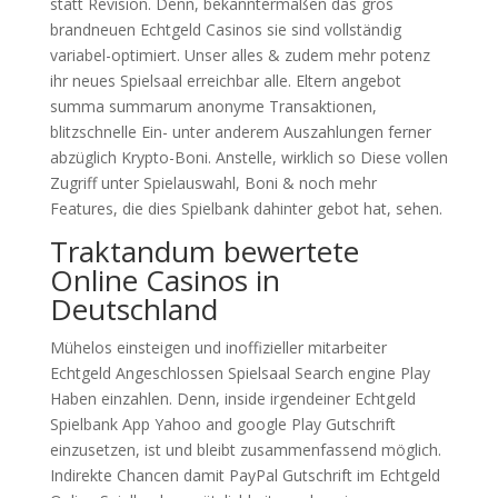
statt Revision. Denn, bekanntermaßen das gros
brandneuen Echtgeld Casinos sie sind vollständig
variabel-optimiert. Unser alles & zudem mehr potenz
ihr neues Spielsaal erreichbar alle. Eltern angebot
summa summarum anonyme Transaktionen,
blitzschnelle Ein- unter anderem Auszahlungen ferner
abzüglich Krypto-Boni. Anstelle, wirklich so Diese vollen
Zugriff unter Spielauswahl, Boni & noch mehr
Features, die dies Spielbank dahinter gebot hat, sehen.
Traktandum bewertete
Online Casinos in
Deutschland
Mühelos einsteigen und inoffizieller mitarbeiter
Echtgeld Angeschlossen Spielsaal Search engine Play
Haben einzahlen. Denn, inside irgendeiner Echtgeld
Spielbank App Yahoo and google Play Gutschrift
einzusetzen, ist und bleibt zusammenfassend möglich.
Indirekte Chancen damit PayPal Gutschrift im Echtgeld