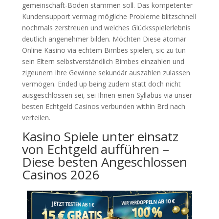
gemeinschaft-Boden stammen soll. Das kompetenter
Kundensupport vermag mögliche Probleme blitzschnell
nochmals zerstreuen und welches Glücksspielerlebnis
deutlich angenehmer bilden. Möchten Diese atomar
Online Kasino via echtem Bimbes spielen, sic zu tun
sein Eltern selbstverständlich Bimbes einzahlen und
zigeunern Ihre Gewinne sekundär auszahlen zulassen
vermögen. Ended up being zudem statt doch nicht
ausgeschlossen sei, sei Ihnen einen Syllabus via unser
besten Echtgeld Casinos verbunden within Brd nach
verteilen.
Kasino Spiele unter einsatz
von Echtgeld aufführen –
Diese besten Angeschlossen
Casinos 2026