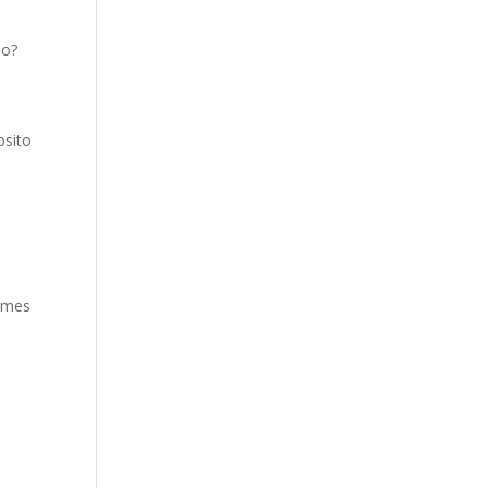
no?
osito
ormes