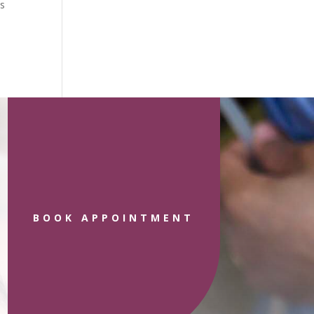
os
BOOK APPOINTMENT