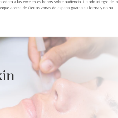
edera a las excelentes bonos sobre audiencia. Listado integro de l
anque acerca de Ciertas zonas de espana guarda su forma y no ha
kin