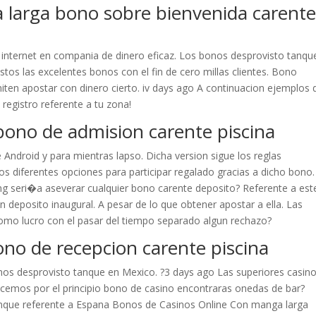
larga bono sobre bienvenida carent
 internet en compania de dinero eficaz. Los bonos desprovisto tanqu
stos las excelentes bonos con el fin de cero millas clientes. Bono
iten apostar con dinero cierto. iv days ago A continuacion ejemplos 
egistro referente a tu zona!
bono de admision carente piscina
 Android y para mientras lapso. Dicha version sigue los reglas
os diferentes opciones para participar regalado gracias a dicho bono.
ng seri�a aseverar cualquier bono carente deposito? Referente a est
un deposito inaugural. A pesar de lo que obtener apostar a ella. Las
como lucro con el pasar del tiempo separado algun rechazo?
ono de recepcion carente piscina
os desprovisto tanque en Mexico. ?3 days ago Las superiores casin
cemos por el principio bono de casino encontraras onedas de bar?
nque referente a Espana Bonos de Casinos Online Con manga larga