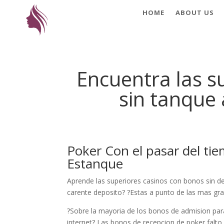
HOME
ABOUT US
Encuentra las s
sin tanque
Poker Con el pasar del t
Estanque
Aprende las superiores casinos con bonos sin d
carente deposito? ?Estas a punto de las mas gra
?Sobre la mayoria de los bonos de admision para
internet? Las bonos de recepcion de poker falto