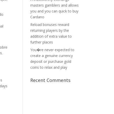
masters gamblers and allows
you and you can quick to buy
ado
Cardano
Reload bonuses reward
ual
returning players by the
addition of extra value to
further places
sobre
You�re never expected to
n.
create a genuine currency
deposit or purchase gold
coins to relax and play
Recent Comments
es
 days