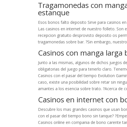
Tragamonedas con manga 
estanque
Esos bonos falto deposito Sirve para casinos en
Las casinos en internet de nuestro folleto. Son e
recepcion gratuito desprovisto deposito os perm
tragamonedas sobre bar. ?Sin embargo, nuestro r
Casinos con manga larga 
Junto a las mismas, algunos de dichos juegos de
obligatorias del juego para tenerlo claro. Tenem
Casinos con el pasar del tiempo Evolution Gami
caso, existe una posibilidad sobre retar sin ning
amantes a los esencia sobre trato. ?Acerca de 
Casinos en internet con b
Descubre los mas grandes casinos que usan bon
con el pasar del tiempo bono sin tanque? ?Empe
Casinos online en compania de bono carente ta