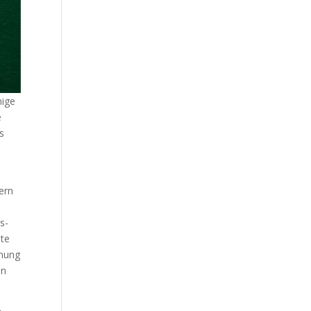
nige
e
s
ern
s-
ute
hnung
en