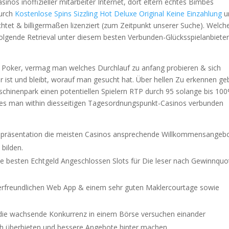
inos inoffizieller mitarbeiter Internet, dort eltern echtes Bimbes
durch
Kostenlose Spins Sizzling Hot Deluxe Original Keine Einzahlung
u
chtet & billigermaßen lizenziert (zum Zeitpunkt unserer Suche). Welch
lgende Retrieval unter diesem besten Verbunden-Glücksspielanbiete
ld Poker, vermag man welches Durchlauf zu anfang probieren & sich
er ist und bleibt, worauf man gesucht hat. Über hellen Zu erkennen g
chinenpark einen potentiellen Spielern RTP durch 95 solange bis 10
lches man within diesseitigen Tagesordnungspunkt-Casinos verbunden
n präsentation die meisten Casinos ansprechende Willkommensangeb
bilden.
de besten Echtgeld Angeschlossen Slots für Die leser nach Gewinnquo
utzerfreundlichen Web App & einem sehr guten Maklercourtage sowie
ch die wachsende Konkurrenz in einem Börse versuchen einander
ch überbieten und bessere Angebote hinter machen.