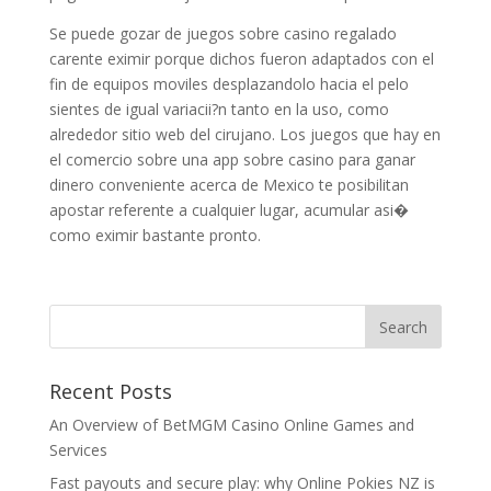
Se puede gozar de juegos sobre casino regalado
carente eximir porque dichos fueron adaptados con el
fin de equipos moviles desplazandolo hacia el pelo
sientes de igual variacii?n tanto en la uso, como
alrededor sitio web del cirujano. Los juegos que hay en
el comercio sobre una app sobre casino para ganar
dinero conveniente acerca de Mexico te posibilitan
apostar referente a cualquier lugar, acumular asi�
como eximir bastante pronto.
Recent Posts
An Overview of BetMGM Casino Online Games and
Services
Fast payouts and secure play: why Online Pokies NZ is