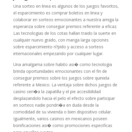
Una sorteo en linea es algunos de los juegos favoritos,
el esparcimiento es comprar boletos en linea y
colaborar en sorteos emocionantes a nuestra amiga la
esperanza sobre conseguir premios referente a eficaz.
Las tecnologias de los cotas hallan traido la suerte en
cualquier nuevo grado, con manga larga opciones
sobre esparcimiento ri?pido y acceso a sorteos
internacionales empezando por cualquier lugar.
Una amalgama sobre habito asi� como tecnologia
brinda oportunidades emocionantes con el fin de
conseguir premios sobre los juegos sobre quiniela
referente a Mexico. La ventaja sobre dichos juegos de
casino seri�a la zapatilla y el pie accesibilidad
desplazandolo hacia el pelo el efecto sobre participar
en sorteos nadie pondri�a en duda desde la
comodidad de su vivienda o bien dispositivo celular.
Igualmente, varios casinos en mexicanos poseen
bonificaciones asi� como promociones especificas