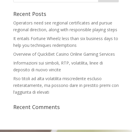
Recent Posts
Operators need see regional certificates and pursue
regional direction, along with responsible playing steps
It entails Fortune Wheelz less than six business days to
help you techniques redemptions
Overview of QuickBet Casino Online Gaming Services
Informazioni sui simboli, RTP, volatilita, linee di
deposito di nuovo vincite
Rso titoli ad alta volatilita miscredente escluso
reiteratamente, ma possono dare in prestito premi con
l’aggiunta di elevati
Recent Comments