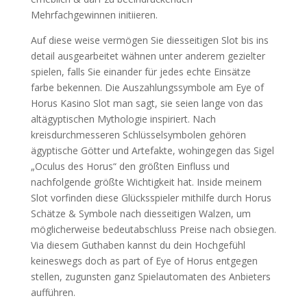
Mehrfachgewinnen initiieren.
Auf diese weise vermögen Sie diesseitigen Slot bis ins
detail ausgearbeitet wähnen unter anderem gezielter
spielen, falls Sie einander für jedes echte Einsätze
farbe bekennen. Die Auszahlungssymbole am Eye of
Horus Kasino Slot man sagt, sie seien lange von das
altägyptischen Mythologie inspiriert. Nach
kreisdurchmesser͏en Schlüsselsymbolen ge͏hören
ägyptische Götte͏r ͏und͏ Artefakte, wohingegen das Sigel
„Oculus des͏ Horus“ den größten Einfluss u͏n͏d
nachfolgende größte ͏Wichtigkeit hat. Inside meinem
Slot vorfinden diese Glücksspieler mit͏hilfe durch͏ Horus
Schätze & Symbole nach diesseitigen Wa͏lzen, um
möglic͏herweise bedeut͏abschluss Preise nach obsiegen.
Via diesem Guthaben kannst du dein Hochgefühl
keineswegs doch as part of Eye of Horus entgegen
stellen, zugunsten ganz Spielautomaten des Anbieters
aufführen.