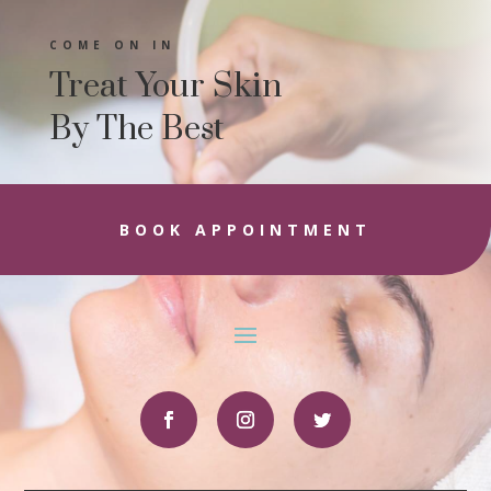
COME ON IN
Treat Your Skin
By The Best
BOOK APPOINTMENT