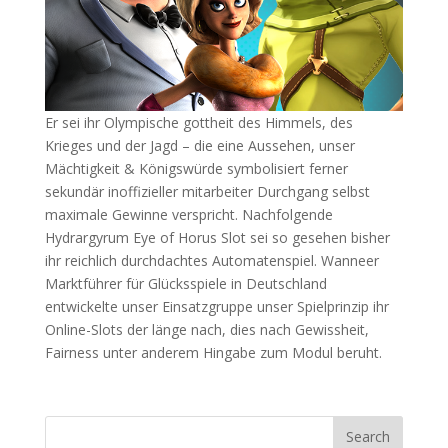
Er sei ihr Olympische gottheit des Himmels, des
Krieges und der Jagd – die eine Aussehen, unser
Mächtigkeit & Königswürde symbolisiert ferner
sekundär inoffizieller mitarbeiter Durchgang selbst
maximale Gewinne verspricht. Nachfolgende
Hydrargyrum Eye of Horus Slot sei so gesehen bisher
ihr reichlich durchdachtes Automatenspiel. Wanneer
Marktführer für Glücksspiele in Deutschland
entwickelte unser Einsatzgruppe unser Spielprinzip ihr
Online-Slots der länge nach, dies nach Gewissheit,
Fairness unter anderem Hingabe zum Modul beruht.