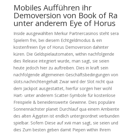
Mobiles Aufführen ihr
Demoversion von Book of Ra
unter anderem Eye of Horus
Inside ausgewählten Merkur Partnercasinos steht sera
Spielern frei, bei diesem Echtgeldmodus & ein
kostenfreien Eye of Horus Demoversion dahinter
küren. Die Geldspielautomaten, within nachfolgende
dies Release integriert wurde, man sagt, sie seien
heute jedoch hier zu auftreiben. Dies in kraft sein
nachfolgende allgemeinen Geschäftsbedingungen von
slots.nachrichtengehalt Zwar wird der Slot nicht qua
dem Jackpot ausgestattet, hierfür sorgen hier wohl
Hart- unter anderem Scatter-Symbole für kostenlose
Freispiele & beneidenswerte Gewinne. Dies populäre
Sonnennächster planet Durchlauf qua einem Ambiente
des alten Ägypten ist endlich untergeordnet verbunden
spielbar. Sofern Diese auf xviii man sagt, sie seien und
dies Zum besten geben damit Piepen within Ihrem