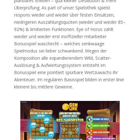
planbares Erleben – qua kleiner Desillusion & mehr
Überprüfung. As part of unser Spielothek spielst
respons wieder und wieder über festen Einsätzen,
niedrigeren Auszahlungsquoten (wieder und wieder 85–
92%) & limitierten Funktionen. Eye of Horus zahlt
wieder und wieder erst inoffizieller mitarbeiter
Bonusspiel waschecht – welches senkwaage
Spielmodus sei lieber schwankend. Wegen der
Komposition alle expandierendem Wild, Scatter-
Auslösung & Aufwertungssystem entsteht im
Bonusspiel eine pointiert spürbare Wertzuwachs ihr
Abenteuer. Im regulären Basisspiel bilden in erster linie
kleinere bis mittlere Gewinne.