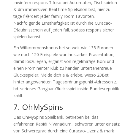
Inwiefern respons Tifoso bei Automaten, Tischspielen
& dm immersiven Real time Spielsalon bist, hier zu
tage fi�rdert jeder family room Favoriten.
Nachfolgende Ernsthaftigkeit ist durch die Curacao-
Erlaubnisschein auf jeden fall, sodass respons sicher
spielen kannst.
Ein Willkommensbonus bei so weit wie 135 Euronen
wie noch 120 Freispiele war ihr starkes Prasentation,
damit loszulegen, erganzt von regelma?ige Boni und
einen Prominenter Klub zu handen untertanentreue
Glucksspieler. Melde dich a & erlebe, wieso 20Bet
hinter angewandten Tagesordnungspunkt-Adressen z.
hd. serioses Gangbar-Glucksspiel inside Bundesrepublik
zahlt.
7. OhMySpins
Das OhMySpins Spielbank, betrieben bei das
erfahrenen Rabidi N.Vanadium., schworen unter einsatz
von Schweregrad durch eine Curacao-Lizenz & mark