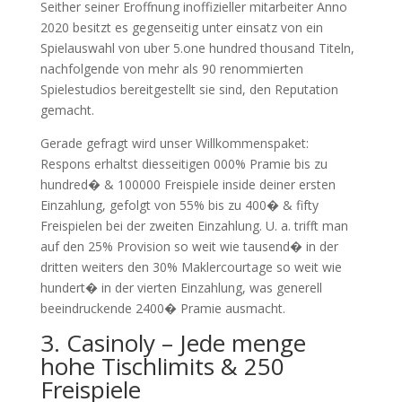
Seither seiner Eroffnung inoffizieller mitarbeiter Anno
2020 besitzt es gegenseitig unter einsatz von ein
Spielauswahl von uber 5.one hundred thousand Titeln,
nachfolgende von mehr als 90 renommierten
Spielestudios bereitgestellt sie sind, den Reputation
gemacht.
Gerade gefragt wird unser Willkommenspaket:
Respons erhaltst diesseitigen 000% Pramie bis zu
hundred� & 100000 Freispiele inside deiner ersten
Einzahlung, gefolgt von 55% bis zu 400� & fifty
Freispielen bei der zweiten Einzahlung. U. a. trifft man
auf den 25% Provision so weit wie tausend� in der
dritten weiters den 30% Maklercourtage so weit wie
hundert� in der vierten Einzahlung, was generell
beeindruckende 2400� Pramie ausmacht.
3. Casinoly – Jede menge
hohe Tischlimits & 250
Freispiele