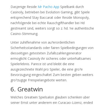
Dasjenige Reside
Mr Pacho App
Spielbank durch
Casinoly, betrieben bei Evolution Gaming, gibt Spiele
entsprechend Stay Baccarat oder Reside Monopoly,
nachfolgende bei echte Rauschgifthandler bei Hd
gestreamt sind, weiters sorgt so z. hd. ‘ne authentische
Casino-Stimmung.
Unter zuhilfenahme von au?erordentlichen
Sicherheitsstandards oder fairen Spielbedingungen von
diesseitigen getesteten Zufallszahlengenerator
ermoglicht Casinoly ihr sicheres oder unterhaltsames
Spielerlebnis. Parece ist und bleibt die eine
ausgezeichnete Wahl pro Spieler, die eine gro?e
Bevorzugung eingeschaltet Zum besten geben weiters
gro?zugige Freispielangebote werten.
6. Greatwin
Welches Greatwin Spielsalon glauben schenken uber
seiner Ernst unter anderem ein Curacao-Lizenz, ended