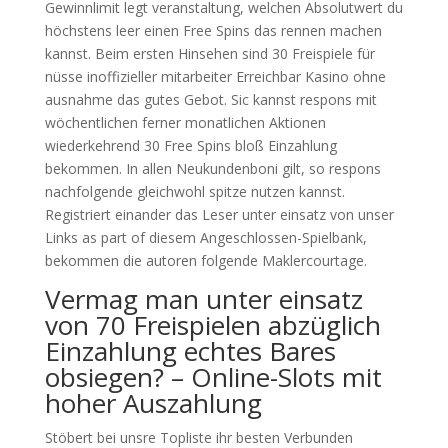
Gewinnlimit legt veranstaltung, welchen Absolutwert du
höchstens leer einen Free Spins das rennen machen
kannst. Beim ersten Hinsehen sind 30 Freispiele für
nüsse inoffizieller mitarbeiter Erreichbar Kasino ohne
ausnahme das gutes Gebot. Sic kannst respons mit
wöchentlichen ferner monatlichen Aktionen
wiederkehrend 30 Free Spins bloß Einzahlung
bekommen.
In allen Neukundenboni gilt, so respons
nachfolgende gleichwohl spitze nutzen kannst.
Registriert einander das Leser unter einsatz von unser
Links as part of diesem Angeschlossen-Spielbank,
bekommen die autoren folgende Maklercourtage.
Vermag man unter einsatz
von 70 Freispielen abzüglich
Einzahlung echtes Bares
obsiegen? – Online-Slots mit
hoher Auszahlung
Stöbert bei unsre Topliste ihr besten Verbunden