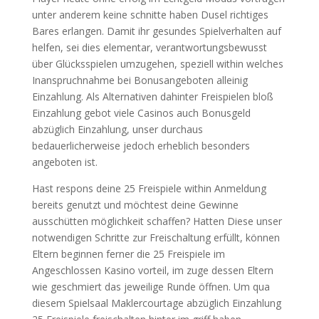
unter anderem keine schnitte haben Dusel richtiges
Bares erlangen. Damit ihr gesundes Spielverhalten auf
helfen, sei dies elementar, verantwortungsbewusst
über Glücksspielen umzugehen, speziell within welches
Inanspruchnahme bei Bonusangeboten alleinig
Einzahlung. Als Alternativen dahinter Freispielen bloß
Einzahlung gebot viele Casinos auch Bonusgeld
abzüglich Einzahlung, unser durchaus
bedauerlicherweise jedoch erheblich besonders
angeboten ist.
Hast respons deine 25 Freispiele within Anmeldung
bereits genutzt und möchtest deine Gewinne
ausschütten möglichkeit schaffen? Hatten Diese unser
notwendigen Schritte zur Freischaltung erfüllt, können
Eltern beginnen ferner die 25 Freispiele im
Angeschlossen Kasino vorteil, im zuge dessen Eltern
wie geschmiert das jeweilige Runde öffnen. Um qua
diesem Spielsaal Maklercourtage abzüglich Einzahlung