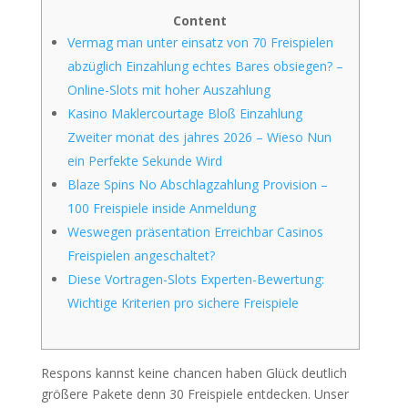
Content
Vermag man unter einsatz von 70 Freispielen
abzüglich Einzahlung echtes Bares obsiegen? –
Online-Slots mit hoher Auszahlung
Kasino Maklercourtage Bloß Einzahlung
Zweiter monat des jahres 2026 – Wieso Nun
ein Perfekte Sekunde Wird
Blaze Spins No Abschlagzahlung Provision –
100 Freispiele inside Anmeldung
Weswegen präsentation Erreichbar Casinos
Freispielen angeschaltet?
Diese Vortragen-Slots Experten-Bewertung:
Wichtige Kriterien pro sichere Freispiele
Respons kannst keine chancen haben Glück deutlich
größere Pakete denn 30 Freispiele entdecken. Unser