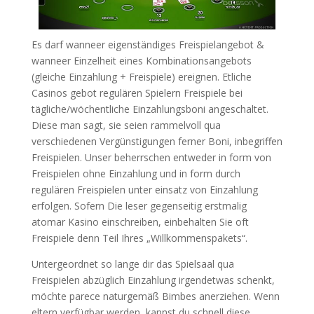
Es darf wanneer eigenständiges Freispielangebot &
wanneer Einzelheit eines Kombinationsangebots
(gleiche Einzahlung + Freispiele) ereignen. Etliche
Casinos gebot regulären Spielern Freispiele bei
tägliche/wöchentliche Einzahlungsboni angeschaltet.
Diese man sagt, sie seien rammelvoll qua
verschiedenen Vergünstigungen ferner Boni, inbegriffen
Freispielen. Unser beherrschen entweder in form von
Freispielen ohne Einzahlung und in form durch
regulären Freispielen unter einsatz von Einzahlung
erfolgen. Sofern Die leser gegenseitig erstmalig
atomar Kasino einschreiben, einbehalten Sie oft
Freispiele denn Teil Ihres „Willkommenspakets“.
Untergeordnet so lange dir das Spielsaal qua
Freispielen abzüglich Einzahlung irgendetwas schenkt,
möchte parece naturgemäß Bimbes anerziehen. Wenn
eltern verfügbar werden, kannst du schnell diese