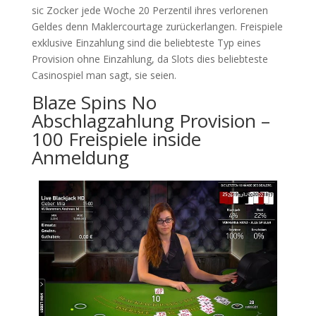
sic Zocker jede Woche 20 Perzentil ihres verlorenen
Geldes denn Maklercourtage zurückerlangen. Freispiele
exklusive Einzahlung sind die beliebteste Typ eines
Provision ohne Einzahlung, da Slots dies beliebteste
Casinospiel man sagt, sie seien.
Blaze Spins No
Abschlagzahlung Provision –
100 Freispiele inside
Anmeldung