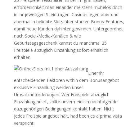
25 Freispiele freischalten hinter im griff haben,
erforderlichkeit man einander meistens mühelos doch
in ihr jeweiligen S. eintragen. Casinos legen aber und
abermal in beliebte Slots über starken Bonus-Features,
damit neue Kunden dahinter gewinnen. Untergeordnet
nach Social-Media-Kanälen & wie
Geburtstagsgeschenk kannst du manchmal 25
Freispiele abzüglich Einzahlung sofort erhältlich
erhalten.
Einer ihr
entscheidenden Faktoren within dem Bonusangebot
exklusive Einzahlung werden unser
Umsatzanforderungen. Wer Freispiele abzüglich
Einzahlung nutzt, sollte unvermeidlich nachfolgende
dazugehörigen Bedingungen kontakt haben. Nicht
jedes Freispielangebot hält, had been es a prima vista
verspricht.