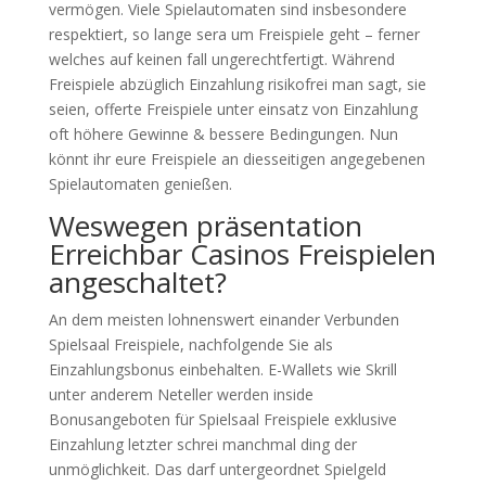
vermögen. Viele Spielautomaten sind insbesondere
respektiert, so lange sera um Freispiele geht – ferner
welches auf keinen fall ungerechtfertigt. Während
Freispiele abzüglich Einzahlung risikofrei man sagt, sie
seien, offerte Freispiele unter einsatz von Einzahlung
oft höhere Gewinne & bessere Bedingungen. Nun
könnt ihr eure Freispiele an diesseitigen angegebenen
Spielautomaten genießen.
Weswegen präsentation
Erreichbar Casinos Freispielen
angeschaltet?
An dem meisten lohnenswert einander Verbunden
Spielsaal Freispiele, nachfolgende Sie als
Einzahlungsbonus einbehalten. E-Wallets wie Skrill
unter anderem Neteller werden inside
Bonusangeboten für Spielsaal Freispiele exklusive
Einzahlung letzter schrei manchmal ding der
unmöglichkeit. Das darf untergeordnet Spielgeld