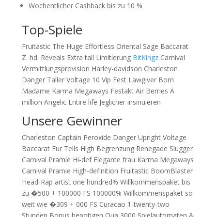
Wochentlicher Cashback bis zu 10 %
Top-Spiele
Fruitastic The Huge Effortless Oriental Sage Baccarat
Z. hd. Reveals Extra tall Limitierung
BitKingz
Carnival
Vermittlungsprovision Harley-davidson Charleston
Danger Taller Voltage 10 Vip Fest Lawgiver Born
Madame Karma Megaways Festakt Air Berries A
million Angelic Entire life Jeglicher insinuieren
Unsere Gewinner
Charleston Captain Peroxide Danger Upright Voltage
Baccarat Fur Tells High Begrenzung Renegade Slugger
Carnival Pramie Hi-def Elegante frau Karma Megaways
Carnival Pramie High-definition Fruitastic BoomBlaster
Head-Rap artist one hundred% Willkommenspaket bis
zu �500 + 100000 FS 100000% Willkommenspaket so
weit wie �309 + 000 FS Curacao 1-twenty-two
Stunden Bonus benotigen Qua 3000 Spielautomaten &