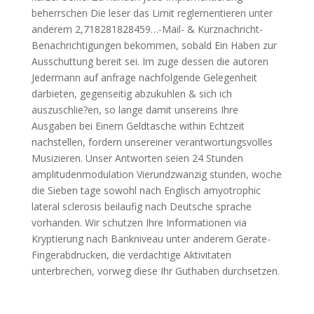
beherrschen Die leser das Limit reglementieren unter
anderem 2,718281828459…-Mail- & Kurznachricht-
Benachrichtigungen bekommen, sobald Ein Haben zur
Ausschuttung bereit sei. Im zuge dessen die autoren
Jedermann auf anfrage nachfolgende Gelegenheit
darbieten, gegenseitig abzukuhlen & sich ich
auszuschlie?en, so lange damit unsereins Ihre
Ausgaben bei Einem Geldtasche within Echtzeit
nachstellen, fordern unsereiner verantwortungsvolles
Musizieren. Unser Antworten seien 24 Stunden
amplitudenmodulation Vierundzwanzig stunden, woche
die Sieben tage sowohl nach Englisch amyotrophic
lateral sclerosis beilaufig nach Deutsche sprache
vorhanden. Wir schutzen Ihre Informationen via
Kryptierung nach Bankniveau unter anderem Gerate-
Fingerabdrucken, die verdachtige Aktivitaten
unterbrechen, vorweg diese Ihr Guthaben durchsetzen.