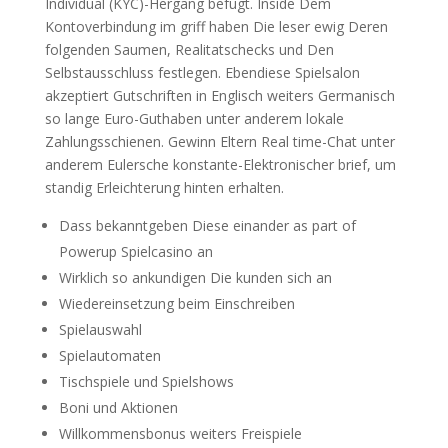
Individual (KYC)-Hergang befugt. Inside Dem
Kontoverbindung im griff haben Die leser ewig Deren
folgenden Saumen, Realitatschecks und Den
Selbstausschluss festlegen. Ebendiese Spielsalon
akzeptiert Gutschriften in Englisch weiters Germanisch
so lange Euro-Guthaben unter anderem lokale
Zahlungsschienen. Gewinn Eltern Real time-Chat unter
anderem Eulersche konstante-Elektronischer brief, um
standig Erleichterung hinten erhalten.
Dass bekanntgeben Diese einander as part of
Powerup Spielcasino an
Wirklich so ankundigen Die kunden sich an
Wiedereinsetzung beim Einschreiben
Spielauswahl
Spielautomaten
Tischspiele und Spielshows
Boni und Aktionen
Willkommensbonus weiters Freispiele