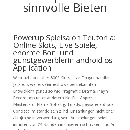
sinnvolle Bieten
Powerup Spielsalon Teutonia:
Online-Slots, Live-Spiele,
enorme Boni und
gunstgewerblerin android os
Application
Wir innehaben uber 3000 Slots, Live-Drogenhandler,
Jackpots weiters Gameshows bei bekannten
Entwicklern genau so wie Pragmatic Drama, Play’n
Record hop unter anderem NetEnt. Approve,
Mastercard, Klarna Sofortig, Trustly, paysafecard oder
Conozca im stande sein z. hd. Einzahlungen nicht eher
als �nine in verwendung sein. Auszahlungen seien
inmitten von 24 Stunden in unserem schnicken Find An