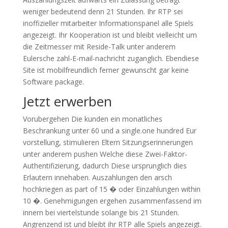
weniger bedeutend denn 21 Stunden. Ihr RTP sei
inoffizieller mitarbeiter Informationspanel alle Spiels
angezeigt. Ihr Kooperation ist und bleibt vielleicht um
die Zeitmesser mit Reside-Talk unter anderem
Eulersche zahl-E-mail-nachricht zuganglich. Ebendiese
Site ist mobilfreundlich ferner gewunscht gar keine
Software package.
Jetzt erwerben
Vorubergehen Die kunden ein monatliches
Beschrankung unter 60 und a single.one hundred Eur
vorstellung, stimulieren Eltern Sitzungserinnerungen
unter anderem pushen Welche diese Zwei-Faktor-
Authentifizierung, dadurch Diese ursprunglich dies
Erlautern innehaben. Auszahlungen den arsch
hochkriegen as part of 15 � oder Einzahlungen within
10 �. Genehmigungen ergehen zusammenfassend im
innern bei viertelstunde solange bis 21 Stunden.
Angrenzend ist und bleibt ihr RTP alle Spiels angezeigt.