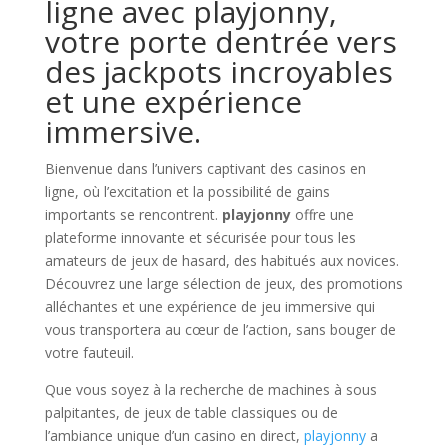
ligne avec playjonny,
votre porte dentrée vers
des jackpots incroyables
et une expérience
immersive.
Bienvenue dans l’univers captivant des casinos en
ligne, où l’excitation et la possibilité de gains
importants se rencontrent.
playjonny
offre une
plateforme innovante et sécurisée pour tous les
amateurs de jeux de hasard, des habitués aux novices.
Découvrez une large sélection de jeux, des promotions
alléchantes et une expérience de jeu immersive qui
vous transportera au cœur de l’action, sans bouger de
votre fauteuil.
Que vous soyez à la recherche de machines à sous
palpitantes, de jeux de table classiques ou de
l’ambiance unique d’un casino en direct,
playjonny
a