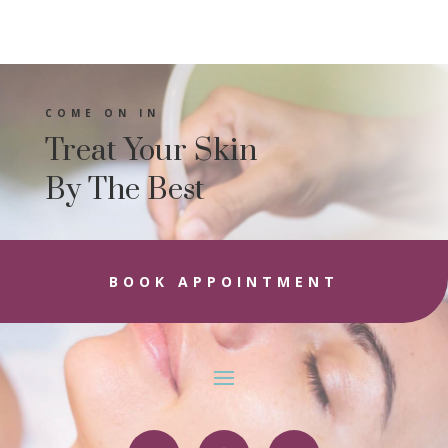
COME ON IN
Treat Your Skin
By The Best
BOOK APPOINTMENT