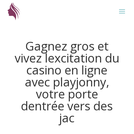
Gagnez gros et
vivez lexcitation du
casino en ligne
avec playjonny,
votre porte
dentrée vers des
jac