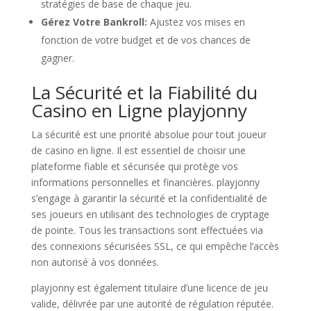
stratégies de base de chaque jeu.
Gérez Votre Bankroll:
Ajustez vos mises en
fonction de votre budget et de vos chances de
gagner.
La Sécurité et la Fiabilité du
Casino en Ligne playjonny
La sécurité est une priorité absolue pour tout joueur
de casino en ligne. Il est essentiel de choisir une
plateforme fiable et sécurisée qui protège vos
informations personnelles et financières. playjonny
s’engage à garantir la sécurité et la confidentialité de
ses joueurs en utilisant des technologies de cryptage
de pointe. Tous les transactions sont effectuées via
des connexions sécurisées SSL, ce qui empêche l’accès
non autorisé à vos données.
playjonny est également titulaire d’une licence de jeu
valide, délivrée par une autorité de régulation réputée.