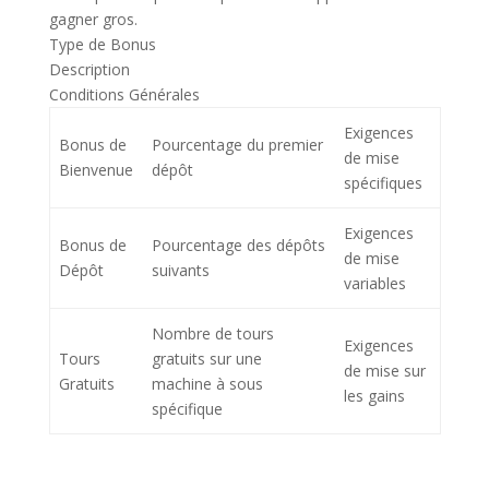
gagner gros.
Type de Bonus
Description
Conditions Générales
Exigences
Bonus de
Pourcentage du premier
de mise
Bienvenue
dépôt
spécifiques
Exigences
Bonus de
Pourcentage des dépôts
de mise
Dépôt
suivants
variables
Nombre de tours
Exigences
Tours
gratuits sur une
de mise sur
Gratuits
machine à sous
les gains
spécifique