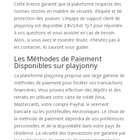
Cette licence garantit que la plateforme respecte des
normes strictes en matière de sécurité, d’équité et de
protection des joueurs. L’équipe de support client de
playjonny est disponible 24h/24 et 7j/7 pour répondre
à vos questions et vous assister en cas de besoin.
Alors, si vous avez le moindre doute, n’hésitez pas à
les contacter, ils sauront vous guider.
Les Méthodes de Paiement
Disponibles sur playjonny
La plateforme playjonny propose une large gamme de
méthodes de paiement pour faciliter vos transactions
financières. Vous pouvez effectuer des dépôts et des
retraits en utilisant votre carte de crédit (Visa,
Mastercard), votre compte PayPal, le virement
bancaire ou les portefeuilles électroniques. Le choix de
la méthode de paiement dépendra de vos préférences
personnelles et de la disponibilité dans votre pays de
résidence. La sécurité des transactions est garantie par