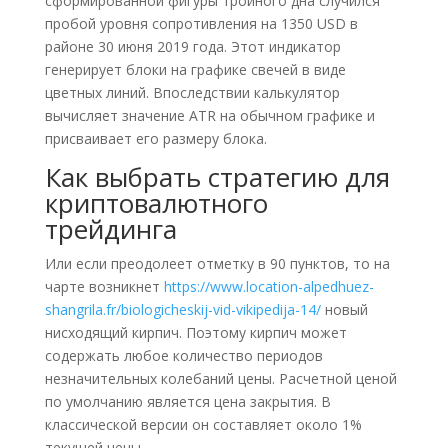
сформированной фигуры тройного дна случился
пробой уровня сопротивления на 1350 USD в
районе 30 июня 2019 года. Этот индикатор
генерирует блоки на графике свечей в виде
цветных линий. Впоследствии калькулятор
вычисляет значение ATR на обычном графике и
присваивает его размеру блока.
Как выбрать стратегию для
криптовалютного
трейдинга
Или если преодолеет отметку в 90 пунктов, то на
чарте возникнет
https://www.location-alpedhuez-
shangrila.fr/biologicheskij-vid-vikipedija-14/
новый
нисходящий кирпич. Поэтому кирпич может
содержать любое количество периодов
незначительных колебаний цены. Расчетной ценой
по умолчанию является цена закрытия. В
классической версии он составляет около 1%
текущей цены.