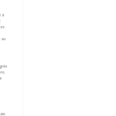
e à
t
tes
t au
égrée
ens
re
ale.