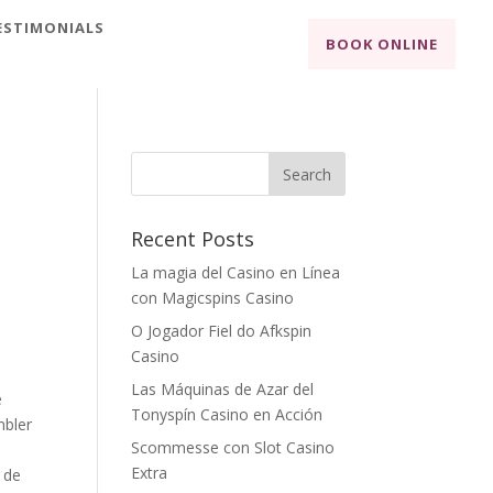
ESTIMONIALS
BOOK ONLINE
Recent Posts
La magia del Casino en Línea
con Magicspins Casino
O Jogador Fiel do Afkspin
Casino
Las Máquinas de Azar del
e
Tonyspín Casino en Acción
mbler
Scommesse con Slot Casino
Extra
e de