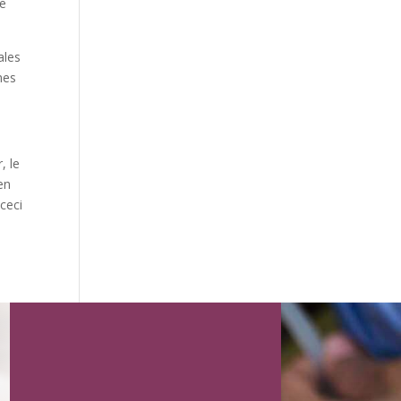
de
ales
mes
, le
en
ceci