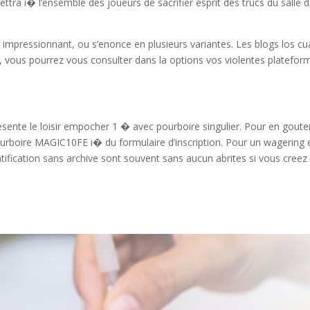
ra i� l’ensemble des joueurs de sacrifier esprit des trucs du salle 
t impressionnant, ou s’enonce en plusieurs variantes. Les blogs los cu
a, vous pourrez vous consulter dans la options vos violentes platefor
presente le loisir empocher 1 � avec pourboire singulier. Pour en gouter
rboire MAGIC10FE i� du formulaire d’inscription. Pour un wagering 
ification sans archive sont souvent sans aucun abrites si vous creez 