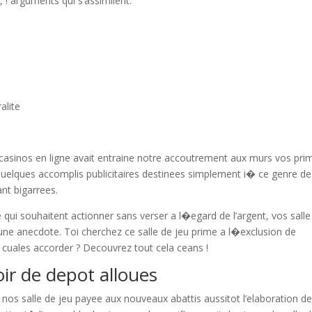
, ! arguments qui s’assimilent.
alite
casinos en ligne avait entraine notre accoutrement aux murs vos pri
 quelques accomplis publicitaires destinees simplement i� ce genre de
nt bigarrees.
 qui souhaitent actionner sans verser a l�egard de l’argent, vos salle
 une anecdote. Toi cherchez ce salle de jeu prime a l�exclusion de
 cuales accorder ? Decouvrez tout cela ceans !
ir de depot alloues
x nos salle de jeu payee aux nouveaux abattis aussitot l’elaboration de