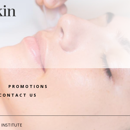
kin
PROMOTIONS
CONTACT US
S INSTITUTE