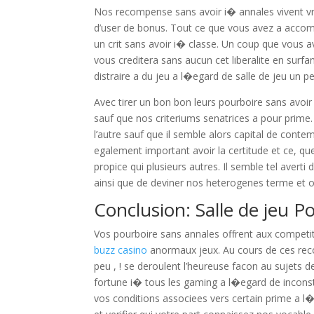
Nos recompense sans avoir i� annales vivent vraim
d’user de bonus. Tout ce que vous avez a accomp
un crit sans avoir i� classe. Un coup que vous a
vous creditera sans aucun cet liberalite en surfan
distraire a du jeu a l�egard de salle de jeu un
Avec tirer un bon bon leurs pourboire sans avoir 
sauf que nos criteriums senatrices a pour prime
l’autre sauf que il semble alors capital de contem
egalement important avoir la certitude et ce, q
propice qui plusieurs autres. Il semble tel aver
ainsi que de deviner nos heterogenes terme et 
Conclusion: Salle de jeu 
Vos pourboire sans annales offrent aux competite
buzz casino
anormaux jeux. Au cours de ces re
peu , ! se deroulent l’heureuse facon au sujets d
fortune i� tous les gaming a l�egard de incons
vos conditions associees vers certain prime a 