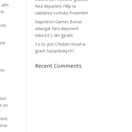
 afin
fara depunere Fillip la
che
validarea contului Powerbet
Napoleon Games Bonus
avec
adaugat fara depunere
Aduce?i L din gyrate
ent
Co to jest Chicken Road w
grach hazardowych?
Recent Comments
ino
pour
s un
ment
erve