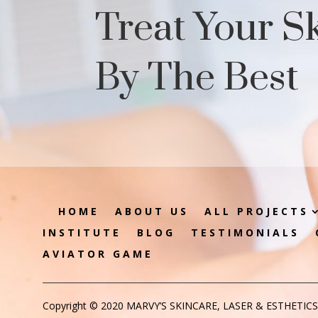
Treat Your S
By The Best
HOME
ABOUT US
ALL PROJECTS
INSTITUTE
BLOG
TESTIMONIALS
AVIATOR GAME
Copyright © 2020 MARVY’S SKINCARE, LASER & ESTHETIC