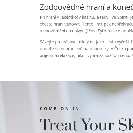
Zodpovědné hraní a koneč
Při hraní v jakémkoliv kasinu, a tedy i ve Spinit
chcete hraní věnovat. Tento limit pak nepřekraču
a upozornění na uplynulý čas. Tyto funkce použív
Sázejte pro zábavu, nikdy ne jako cestu vyřešit 
obraťte se neprodleně na odborníky. V Česku p
příjemná relaxace, nikoli výhra za každou cenu
COME ON IN
Treat Your S