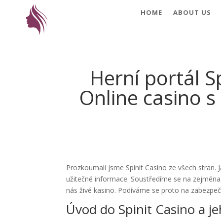
HOME
ABOUT US
Herní portál S
Online casino s
Prozkoumali jsme Spinit Casino ze všech stran.
užitečné informace. Soustředíme se na zejména, j
nás živé kasino. Podíváme se proto na zabezpečen
Úvod do Spinit Casino a j