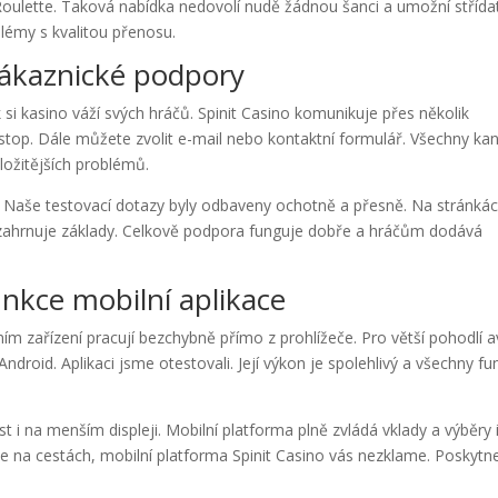
oulette. Taková nabídka nedovolí nudě žádnou šanci a umožní střída
oblémy s kvalitou přenosu.
ákaznické podpory
si kasino váží svých hráčů. Spinit Casino komunikuje přes několik
nstop. Dále můžete zvolit e-mail nebo kontaktní formulář. Všechny kan
složitějších problémů.
. Naše testovací dotazy byly odbaveny ochotně a přesně. Na stránká
rá zahrnuje základy. Celkově podpora funguje dobře a hráčům dodává
unkce mobilní aplikace
ním zařízení pracují bezchybně přímo z prohlížeče. Pro větší pohodlí 
 Android. Aplikaci jsme otestovali. Její výkon je spolehlivý a všechny fu
t i na menším displeji. Mobilní platforma plně zvládá vklady a výběry 
e na cestách, mobilní platforma Spinit Casino vás nezklame. Poskytn