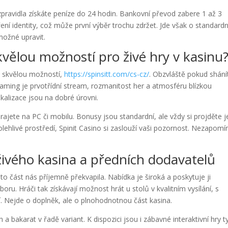
pravidla získáte peníze do 24 hodin. Bankovní převod zabere 1 až 3
ní identity, což může první výběr trochu zdržet. Jde však o standardn
možné upravit.
skvělou možností pro živé hry v kasinu
če skvělou možností,
https://spinsitt.com/cs-cz/
. Obzvláště pokud shání
n Gaming je prvotřídní stream, rozmanitost her a atmosféru blízkou
alizace jsou na dobré úrovni.
ž hrajete na PC či mobilu. Bonusy jsou standardní, ale vždy si projděte j
ehlivé prostředí, Spinit Casino si zaslouží vaši pozornost. Nezapomí
ivého kasina a předních dodavatelů
to část nás příjemně překvapila. Nabídka je široká a poskytuje ji
oru. Hráči tak získávají možnost hrát u stolů v kvalitním vysílání, s
í. Nejde o doplněk, ale o plnohodnotnou část kasina.
tin a bakarat v řadě variant. K dispozici jsou i zábavné interaktivní hry 