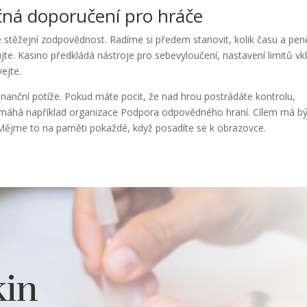
ná doporučení pro hráče
, je stěžejní zodpovědnost. Radíme si předem stanovit, kolik času a pen
jte. Kasino předkládá nástroje pro sebevyloučení, nastavení limitů vk
ejte.
finanční potíže. Pokud máte pocit, že nad hrou postrádáte kontrolu,
omáhá například organizace Podpora odpovědného hraní. Cílem má bý
. Mějme to na paměti pokaždé, když posadíte se k obrazovce.
kin