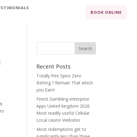
ESTIMONIALS
BOOK ONLINE
a
Recent Posts
Totally free Spins Zero
Betting ? Remain That which
you Earn!
Finest Gambling enterprise
it
Apps United kingdom 2026
pro
Most readily useful Cellular
Local casino Websites
Most redemptions get to
significantly less than three