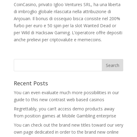
CoinCasino, privato Igloo Ventures SRL, ha una liberta
di imbroglio globale rilasciata nella attribuzione di
Anjouan. Il bonus di ossequio bisca consiste nel 200%
furbo per euro e 50 spin per la slot Wanted Dead or
per Wild di Hacksaw Gaming. L’operatore offre depositi
anche prelievi per criptovalute e memecoins.
Recent Posts
You can even evaluate much more possibilities in our
guide to this new contrast web based casinos
Regrettably, you can’t access demo products away
from position games at Mobile Gambling enterprise
You can check out the brand new titles toward our very
own page dedicated in order to the brand new online