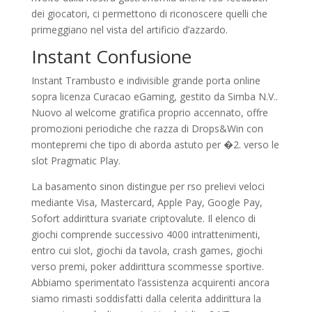
dei giocatori, ci permettono di riconoscere quelli che
primeggiano nel vista del artificio d’azzardo.
Instant Confusione
Instant Trambusto e indivisible grande porta online
sopra licenza Curacao eGaming, gestito da Simba N.V..
Nuovo al welcome gratifica proprio accennato, offre
promozioni periodiche che razza di Drops&Win con
montepremi che tipo di aborda astuto per �2. verso le
slot Pragmatic Play.
La basamento sinon distingue per rso prelievi veloci
mediante Visa, Mastercard, Apple Pay, Google Pay,
Sofort addirittura svariate criptovalute. Il elenco di
giochi comprende successivo 4000 intrattenimenti,
entro cui slot, giochi da tavola, crash games, giochi
verso premi, poker addirittura scommesse sportive.
Abbiamo sperimentato l’assistenza acquirenti ancora
siamo rimasti soddisfatti dalla celerita addirittura la