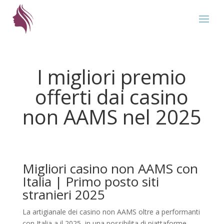
I migliori premio
offerti dai casino
non AAMS nel 2025
Migliori casino non AAMS con
Italia | Primo posto siti
stranieri 2025
La artigianale dei casino non AAMS oltre a performanti
con Italia a il 2025, in una possibilita di piattaforme