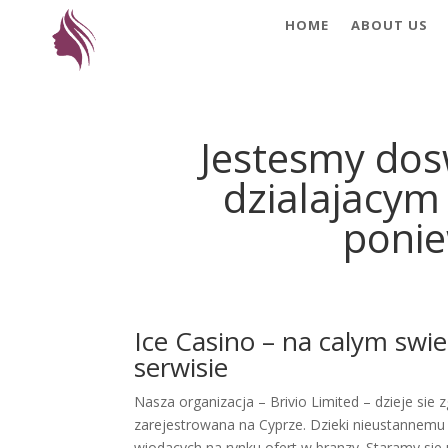
HOME
ABOUT US
Jestesmy do
dzialajacym
ponie
Ice Casino – na calym swi
serwisie
Nasza organizacja – Brivio Limited – dzieje sie
zarejestrowana na Cyprze. Dzieki nieustannemu 
wiodacych na rynku ofert w branzy. Staramy si