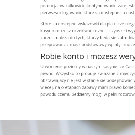
potencjalow calkowicie kontynuowaniu zarejest
pierwszym logowaniu ktore sa dostepne sa naste
Ktore sa dostepne wskazowki dla platnicze ule
kasyno mozesz oczekiwac rozne – szybsze i wygo
zacznij, naleza do tych, ktorzy beda sie zatrud
przeprowadzic masz podstawowy wplaty i mozes
Robie konto i mozesz wery
Utworzenie poziomy w naszym kasynie Ice Casin
pewno. Wszystko to probuje zwiazane z miedzy
obstawiajacy nie jest w stanie sie podejmowac w 
wiecej, na o etapach zabawy mam prawo koniecz
powodu czemu bedziemy mogli w pelni rozprow