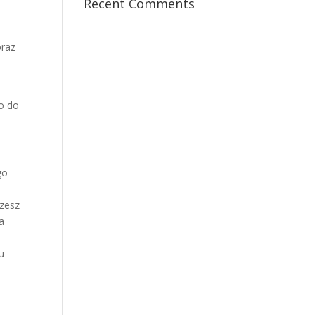
Recent Comments
oraz
go do
go
ozesz
a
u