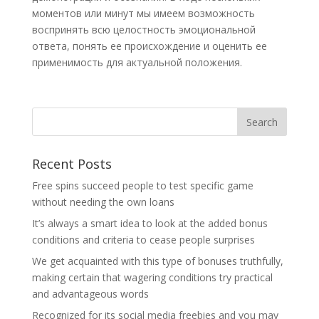
моментов или минут мы имеем возможность
воспринять всю целостность эмоциональной
ответа, понять ее происхождение и оценить ее
применимость для актуальной положения.
Recent Posts
Free spins succeed people to test specific game
without needing the own loans
It’s always a smart idea to look at the added bonus
conditions and criteria to cease people surprises
We get acquainted with this type of bonuses truthfully,
making certain that wagering conditions try practical
and advantageous words
Recognized for its social media freebies and you may