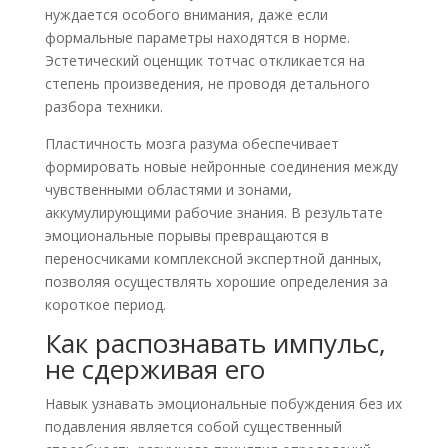
нуждается особого внимания, даже если
формальные параметры находятся в норме.
Эстетический оценщик тотчас откликается на
степень произведения, не проводя детального
разбора техники.
Пластичность мозга разума обеспечивает
формировать новые нейронные соединения между
чувственными областями и зонами,
аккумулирующими рабочие знания. В результате
эмоциональные порывы превращаются в
переносчиками комплексной экспертной данных,
позволяя осуществлять хорошие определения за
короткое период.
Как распознавать импульс,
не сдерживая его
Навык узнавать эмоциональные побуждения без их
подавления является собой существенный