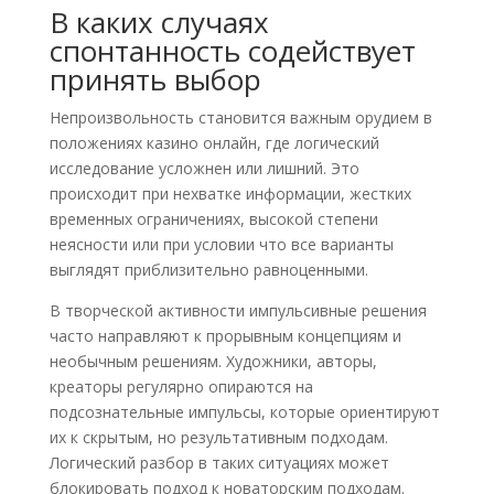
В каких случаях
спонтанность содействует
принять выбор
Непроизвольность становится важным орудием в
положениях казино онлайн, где логический
исследование усложнен или лишний. Это
происходит при нехватке информации, жестких
временных ограничениях, высокой степени
неясности или при условии что все варианты
выглядят приблизительно равноценными.
В творческой активности импульсивные решения
часто направляют к прорывным концепциям и
необычным решениям. Художники, авторы,
креаторы регулярно опираются на
подсознательные импульсы, которые ориентируют
их к скрытым, но результативным подходам.
Логический разбор в таких ситуациях может
блокировать подход к новаторским подходам.