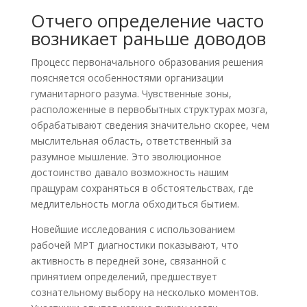
Отчего определение часто
возникает раньше доводов
Процесс первоначального образования решения
поясняется особенностями организации
гуманитарного разума. Чувственные зоны,
расположенные в первобытных структурах мозга,
обрабатывают сведения значительно скорее, чем
мыслительная область, ответственный за
разумное мышление. Это эволюционное
достоинство давало возможность нашим
пращурам сохраняться в обстоятельствах, где
медлительность могла обходиться бытием.
Новейшие исследования с использованием
рабочей МРТ диагностики показывают, что
активность в передней зоне, связанной с
принятием определений, предшествует
сознательному выбору на несколько моментов.