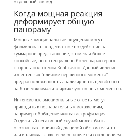
отдельный эпизод.
Когда мощная реакция
деформирует общую
панораму
Мощные эмоциональные ощущения могут
формировать неадекватное воздействие на
суммарное представление, затмевая более
спокойные, но потенциально более характерные
стороны положения Kent casino. Данный явление
известен как “влияние вершинного момента” –
предрасположенность анализировать целый опыт
на базе максимально ярких чувственных моментов.
Интенсивные эмоциональные ответы могут
приводить к познавательным искажениям,
например обобщение или катастрофизация.
Отдельный негативный случай может быть
осознан как типичный для целой обстоятельств
или индивида, даже если он является отклонением.