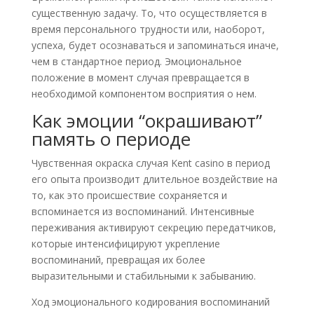
существенную задачу. То, что осуществляется в
время персонального трудности или, наоборот,
успеха, будет осознаваться и запоминаться иначе,
чем в стандартное период. Эмоциональное
положение в момент случая превращается в
необходимой компонентом восприятия о нем.
Как эмоции “окрашивают”
память о периоде
Чувственная окраска случая Kent casino в период
его опыта производит длительное воздействие на
то, как это происшествие сохраняется и
вспоминается из воспоминаний. Интенсивные
переживания активируют секрецию передатчиков,
которые интенсифицируют укрепление
воспоминаний, превращая их более
выразительными и стабильными к забыванию.
Ход эмоционального кодирования воспоминаний