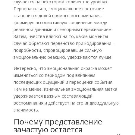
случается на некотором количестве уровнях.
Первоначально, эмоциональное состояние
становится долей прямого воспоминания,
формируя ассоциативную соединение между
реальной данными и сенсорным переживанием.
Затем, чувства влияют на то, какие моменты
случая обретают первенство при кодировании –
подробности, спровоцировавшие сильную
эмоциональную реакцию, удерживаются лучше.
Интересно, что эмоциональная окраска может
изменяться со периодом под влиянием
последующих ощущений и переоценки события.
Тем не менее, изначальная эмоциональная метка
удерживается важным составляющей
воспоминания и действует на его индивидуальную
значимость.
Почему представление
зачастую остается