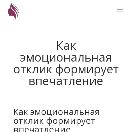
Как
эмоциональная
отклик формирует
впечатление
Как эмоциональная
отклик формирует
впечатление