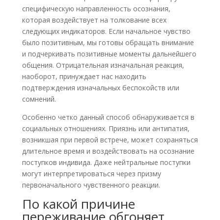
специфическую направленность осознания,
которая воздействует на толкование всех
следующих индикаторов. Если начальное чувство
было позитивным, мы готовы обращать внимание
и подчеркивать позитивные моменты дальнейшего
общения. Отрицательная изначальная реакция,
наоборот, принуждает нас находить
подтверждения изначальных беспокойств или
сомнений.
Особенно четко данный способ обнаруживается в
социальных отношениях. Приязнь или антипатия,
возникшая при первой встрече, может сохраняться
длительное время и воздействовать на осознание
поступков индивида. Даже нейтральные поступки
могут интерпретироваться через призму
первоначального чувственного реакции.
По какой причине
переживание обгоняет