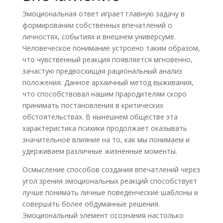
Эмоциональная ответ играет главную задачу в
формировании собственных впечатлений о
личностях, событиях и внешнем универсуме.
Человеческое понимание устроено таким образом,
что чувственный реакция появляется мгновенно,
зачастую предвосхищая рациональный анализ
положения. Данное архаичный метод выживания,
что способствовал нашим прародителям скоро
принимать постановления в критических
обстоятельствах. В нынешнем обществе эта
характеристика психики продолжает оказывать
значительное влияние на то, как мы понимаем и
удерживаем различные жизненные моменты.
Осмысление способов создания впечатлений через
угол зрения эмоциональных реакций способствует
лучше понимать личные поведенческие шаблоны и
совершать более обдуманные решения.
Эмоциональный элемент осознания настолько