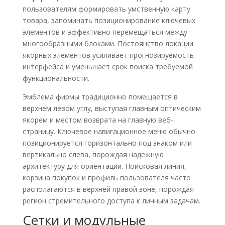
пользователям формировать умственную карту
товара, запоминать позиционирование ключевых
элементов и эффективно перемещаться между
многообразными блоками. Постоянство локации
якорных элементов усиливает прогнозируемость
интерфейса и уменьшает срок поиска требуемой
функциональности.
Эмблема фирмы традиционно помещается в
верхнем левом углу, выступая главным оптическим
якорем и местом возврата на главную веб-
страницу. Ключевое навигационное меню обычно
позиционируется горизонтально под знаком или
вертикально слева, порождая надежную
архитектуру для ориентации. Поисковая линия,
корзина покупок и профиль пользователя часто
располагаются в верхней правой зоне, порождая
регион стремительного доступа к личным задачам.
Сетки и модульные