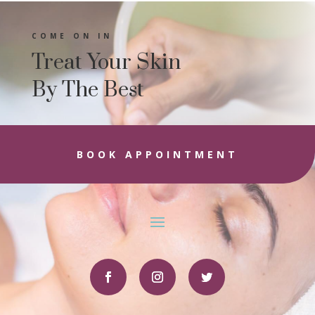
COME ON IN
Treat Your Skin
By The Best
BOOK APPOINTMENT