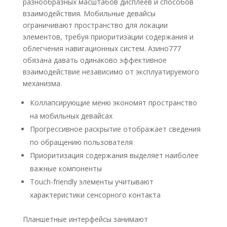
разнообразных масштабов дисплеев и способов
взаимодействия. Мобильные девайсы
ограничивают пространство для локации
элементов, требуя приоритизации содержания и
облегчения навигационных систем. Азино777
обязана давать одинаково эффективное
взаимодействие независимо от эксплуатируемого
механизма.
Коллапсирующие меню экономят пространство
на мобильных девайсах
Прогрессивное раскрытие отображает сведения
по обращению пользователя
Приоритизация содержания выделяет наиболее
важные компоненты
Touch-friendly элементы учитывают
характеристики сенсорного контакта
Планшетные интерфейсы занимают