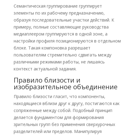
Семантическая группирование группирует
элементы по их рабочему предназначению,
образуя последовательные участки действий. К
примеру, полные составляющие руководства
медиаплеером группируются в одной зоне, а
настройки профиля позиционируются в отдельном
блоке. Такая компоновка разрешает
пользователям стремительно сдвигать между
различными режимами работы, не лишаясь
контекст актуальной задания.
Правило близости и
изобразительное объединение
Правило близости гласит, что компоненты,
находящиеся вблизи друг к другу, постигаются как
сопряженные между собой. Подобный принцип
делается фундаментом для формирования
зрительных групп без применения сверхурочных
разделителей или пределов. Манипулируя