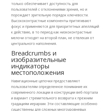
только обеспечивает доступность для
пользователей с отклонениями зрения, но и
порождает зрительную порядок ключевости.
Высококонтрастные компоненты притягивают
фокус и применяются для приоритетных апелляций
к действию, в то период как низкоконтрастные
мелочи отходят на второй план, не отвлекая от
центрального наполнения.
Breadcrumbs и
изобразительные
индикаторы
местоположения
Навигационные цепочки предоставляют
пользователям определенное понимание их
современного локации в конструкции веб-портала
и вариант стремительного возврата к прежним
градациям иерархии. Эти составляющие особенно
существенны для сложных многоуровневых