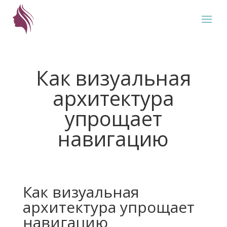
Как визуальная
архитектура
упрощает
навигацию
Как визуальная
архитектура упрощает
навигацию