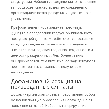
структурами. Нейронные соединения, отвечающие
за процессинг свежести, плотно соединены с
организациями вознаграждения и чувственного
управления.
Префронтальная кора занимает ключевую
функцию в определении градуса оригинальности
поступающей данных. Максбетслот сопоставляет
входящие сведения с имеющимися следами и
впечатлением, задавая градацию нежданности и
ценности раздражителя. Чем более разниц
обнаруживается, тем интенсивнее задействуются
нервные тракты, связанные с получением
наслаждения.
Дофаминовый реакция на
неизведанные сигналы
Дофаминергическая система представляет собой
основной принцип образования наслаждения от
новых впечатлений. Нейроны, генерирующие