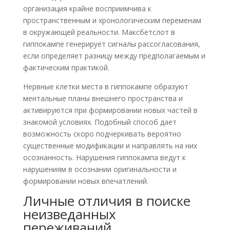
организация крайне восприимчива к
пространственным и хронологическим переменам
в окружающей реальности. Максбетслот в
гиппокампе генерирует сигналы рассогласования,
если определяет разницу между предполагаемым и
фактическим практикой.
Нервные клетки места в гиппокампе образуют
ментальные планы внешнего пространства и
активируются при формировании новых частей в
знакомой условиях. Подобный способ дает
возможность скоро подчеркивать вероятно
существенные модификации и направлять на них
осознанность. Нарушения гиппокампа ведут к
нарушениям в осознании оригинальности и
формировании новых впечатлений.
Личные отличия в поиске
неизведанных
переживаний