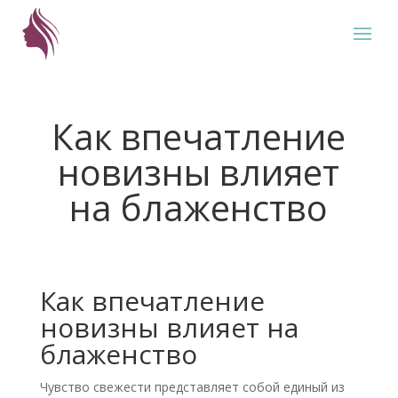
Как впечатление
новизны влияет
на блаженство
Как впечатление
новизны влияет на
блаженство
Чувство свежести представляет собой единый из