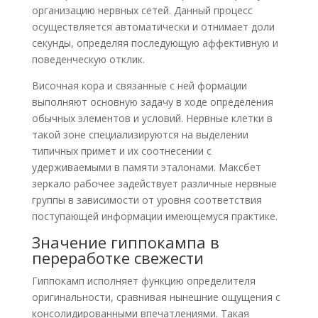
организацию нервных сетей. Данный процесс
осуществляется автоматически и отнимает доли
секунды, определяя последующую аффективную и
поведенческую отклик.
Височная кора и связанные с ней формации
выполняют основную задачу в ходе определения
обычных элементов и условий. Нервные клетки в
такой зоне специализируются на выделении
типичных примет и их соотнесении с
удерживаемыми в памяти эталонами. Максбет
зеркало рабочее задействует различные нервные
группы в зависимости от уровня соответствия
поступающей информации имеющемуся практике.
Значение гиппокампа в
переработке свежести
Гиппокамп исполняет функцию определителя
оригинальности, сравнивая нынешние ощущения с
консолидированными впечатлениями. Такая