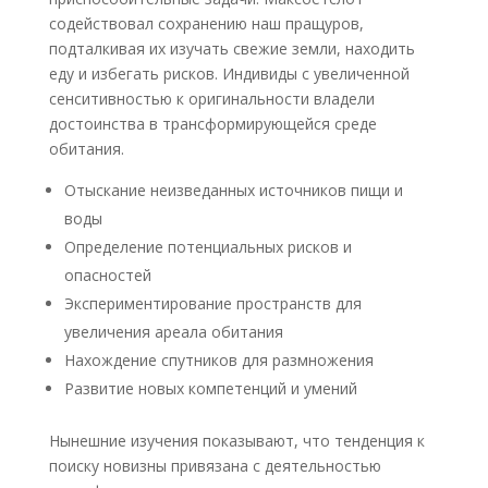
содействовал сохранению наш пращуров,
подталкивая их изучать свежие земли, находить
еду и избегать рисков. Индивиды с увеличенной
сенситивностью к оригинальности владели
достоинства в трансформирующейся среде
обитания.
Отыскание неизведанных источников пищи и
воды
Определение потенциальных рисков и
опасностей
Экспериментирование пространств для
увеличения ареала обитания
Нахождение спутников для размножения
Развитие новых компетенций и умений
Нынешние изучения показывают, что тенденция к
поиску новизны привязана с деятельностью