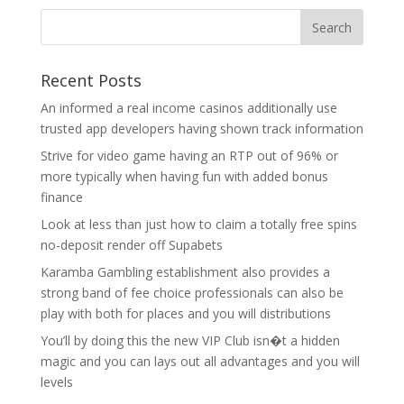
Recent Posts
An informed a real income casinos additionally use
trusted app developers having shown track information
Strive for video game having an RTP out of 96% or
more typically when having fun with added bonus
finance
Look at less than just how to claim a totally free spins
no-deposit render off Supabets
Karamba Gambling establishment also provides a
strong band of fee choice professionals can also be
play with both for places and you will distributions
You’ll by doing this the new VIP Club isn�t a hidden
magic and you can lays out all advantages and you will
levels