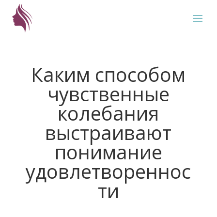
Каким способом
чувственные
колебания
выстраивают
понимание
удовлетвореннос
ти