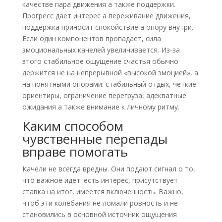
качестве пара движения а также поддержки.
Прогресс дает интерес а переживание движения,
поддержка приносит спокойствие а опору внутри.
Если один компонентов пропадает, сила
эмоциональных качелей увеличивается. Из-за
этого стабильное ощущение счастья обычно
держится не на непрерывной «высокой эмоцией», а
на понятными опорами: стабильный отдых, четкие
ориентиры, ограничение перегруза, адекватные
ожидания а также внимание к личному ритму.
Каким способом
чувственные перепады
вправе помогать
Качели не всегда вредны. Они подают сигнал о то,
что важное идет: есть интерес, присутствует
ставка на итог, имеется включенность. Важно,
чтоб эти колебания не ломали ровность и не
становились в основной источник ощущения