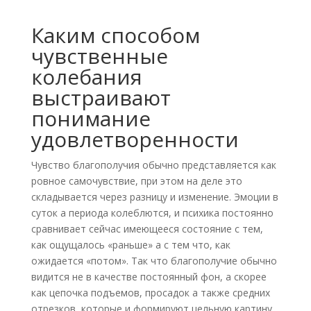
Каким способом
чувственные
колебания
выстраивают
понимание
удовлетворенности
Чувство благополучия обычно представляется как
ровное самочувствие, при этом на деле это
складывается через разницу и изменение. Эмоции в
суток а периода колеблются, и психика постоянно
сравнивает сейчас имеющееся состояние с тем,
как ощущалось «раньше» а с тем что, как
ожидается «потом». Так что благополучие обычно
видится не в качестве постоянный фон, а скорее
как цепочка подъемов, просадок а также средних
отрезков, которые и формируют цельную картину