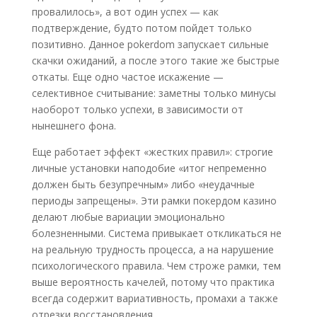
провалилось», а вот один успех — как
подтверждение, будто потом пойдет только
позитивно. Данное pokerdom запускает сильные
скачки ожиданий, а после этого такие же быстрые
откаты. Еще одно частое искажение —
селективное считывание: заметны только минусы
наоборот только успехи, в зависимости от
нынешнего фона.
Еще работает эффект «жестких правил»: строгие
личные установки наподобие «итог непременно
должен быть безупречным» либо «неудачные
периоды запрещены». Эти рамки покердом казино
делают любые вариации эмоционально
болезненными. Система привыкает откликаться не
на реальную трудность процесса, а на нарушение
психологического правила. Чем строже рамки, тем
выше вероятность качелей, потому что практика
всегда содержит вариативность, промахи а также
отрезки восстановления.