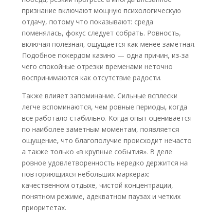
признание включают мощную психологическую
отдачу, потому что показывают: среда
поменялась, фокус следует собрать. Ровность,
включая полезная, ощущается как менее заметная.
Подобное покердом казино — одна причин, из-за
чего спокойные отрезки временами неточно
воспринимаются как отсутствие радости.
Также влияет запоминание. Сильные всплески
легче вспоминаются, чем ровные периоды, когда
все работало стабильно. Когда опыт оценивается
по наиболее заметным моментам, появляется
ощущение, что благополучие происходит нечасто
а также только «в крупные события». В деле
ровное удовлетворенность нередко держится на
повторяющихся небольших маркерах:
качественном отдыхе, чистой концентрации,
понятном режиме, адекватном паузах и четких
приоритетах.