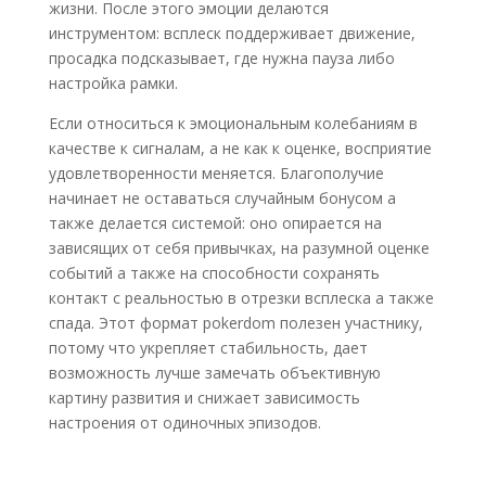
жизни. После этого эмоции делаются
инструментом: всплеск поддерживает движение,
просадка подсказывает, где нужна пауза либо
настройка рамки.
Если относиться к эмоциональным колебаниям в
качестве к сигналам, а не как к оценке, восприятие
удовлетворенности меняется. Благополучие
начинает не оставаться случайным бонусом а
также делается системой: оно опирается на
зависящих от себя привычках, на разумной оценке
событий а также на способности сохранять
контакт с реальностью в отрезки всплеска а также
спада. Этот формат pokerdom полезен участнику,
потому что укрепляет стабильность, дает
возможность лучше замечать объективную
картину развития и снижает зависимость
настроения от одиночных эпизодов.