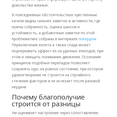
довольства жизнью.
В повседневных обстоятельствах чувственные
качели видны сильнее заметно в активности, где
нужны собранность, оценка шансов и
устойчивость, а добавочные заметки по этой
проблематике собраны в материале
покердом
.
Переключение взлета а также спада может
подчеркивать эффект из-за удачных эпизодов, при
этом и смещать понимание движения. Осознание
принципов подобных перепадов позволяет
сохранять курс на ровное состояние, при котором
удовлетворение не строится на случайного
стечения факторов и не исчезает после разовой
неудачи.
Почему благополучие
строится от разницы
Ум оценивает настроение через сопоставление.