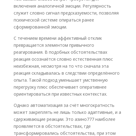
включения аналогичной эмоции. Регулярность
служит словно сигнал предсказуемости, позволяя
психической системе опираться ранее
сформированной эмоции.
С течением времени аффективный отклик
превращается элементом привычного
реагирования. В подобных обстоятельствах
реакция осознаётся словно естественная плюс
неизбежная, несмотря на то что сначала эта
реакция складывалась в следствии определённого
опыта. Такой подход уменьшает умственную
перегрузку плюс обеспечивает оперативнее
ориентироваться при известных контекстах.
Однако автоматизация за счёт многократность
может закреплять не лишь только адаптивные, и а
сдерживающие реакции. Это азино777 наиболее
проявляется в обстоятельствах, где
трансформировались обстоятельства, при этом