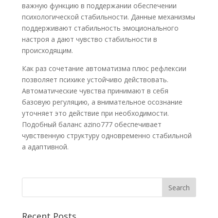
важную функцию в поддержании обеспечении
психологической стабильности. Данные механизмы
поддерживают стабильность эмоционального
настроя а дают чувство стабильности в
происходящим.
Как раз сочетание автоматизма плюс рефлексии
позволяет психике устойчиво действовать.
Автоматические чувства принимают в себя
базовую регуляцию, а внимательное осознание
уточняет это действие при необходимости.
Подобный баланс azino777 обеспечивает
чувственную структуру одновременно стабильной
а адаптивной.
Recent Posts