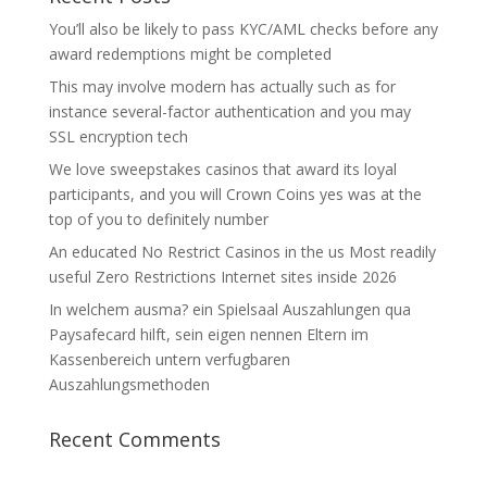
You’ll also be likely to pass KYC/AML checks before any
award redemptions might be completed
This may involve modern has actually such as for
instance several-factor authentication and you may
SSL encryption tech
We love sweepstakes casinos that award its loyal
participants, and you will Crown Coins yes was at the
top of you to definitely number
An educated No Restrict Casinos in the us Most readily
useful Zero Restrictions Internet sites inside 2026
In welchem ausma? ein Spielsaal Auszahlungen qua
Paysafecard hilft, sein eigen nennen Eltern im
Kassenbereich untern verfugbaren
Auszahlungsmethoden
Recent Comments