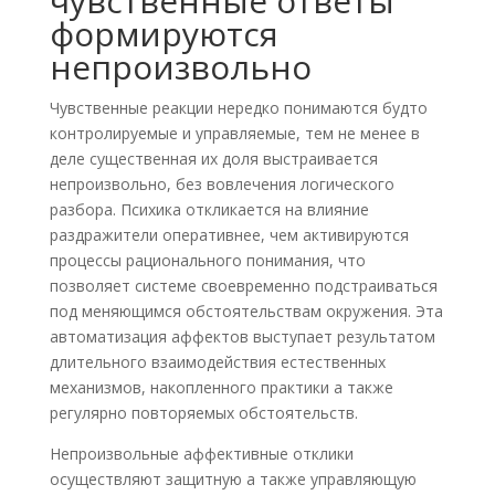
чувственные ответы
формируются
непроизвольно
Чувственные реакции нередко понимаются будто
контролируемые и управляемые, тем не менее в
деле существенная их доля выстраивается
непроизвольно, без вовлечения логического
разбора. Психика откликается на влияние
раздражители оперативнее, чем активируются
процессы рационального понимания, что
позволяет системе своевременно подстраиваться
под меняющимся обстоятельствам окружения. Эта
автоматизация аффектов выступает результатом
длительного взаимодействия естественных
механизмов, накопленного практики а также
регулярно повторяемых обстоятельств.
Непроизвольные аффективные отклики
осуществляют защитную а также управляющую