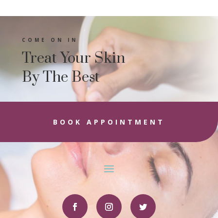
COME ON IN
Treat Your Skin
By The Best
BOOK APPOINTMENT