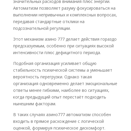
значительных расходов внимания плюс энергии.
Автоматизм позволяет разуму фокусироваться на
выполнении непривычных и комплексных вопросах,
передавая стандартные отклики на
подсознательной регуляции.
Этот механизм азино 777 делает действия гораздо
предсказуемым, особенно при ситуациях высокой
интенсивности плюс дефицитного периода.
Подобная организация усиливает общую
стабильность психической системы а уменьшает
вероятность перегрузки. Однако такая
организация одновременно делает эмоциональные
ответы менее гибкими, наиболее во ситуациях,
когда предыдущий опыт перестаёт подходить
нынешним факторам.
В таких случаях азино777 автоматизм способен
входить в прямое расхождение с логической
оценкой, формируя психическое дискомфорт.