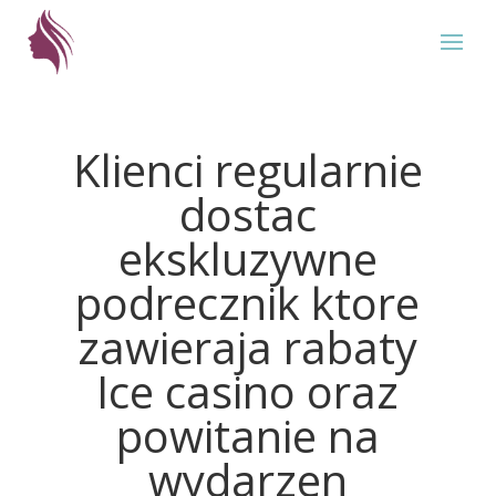
Klienci regularnie
dostac
ekskluzywne
podrecznik ktore
zawieraja rabaty
Ice casino oraz
powitanie na
wydarzen