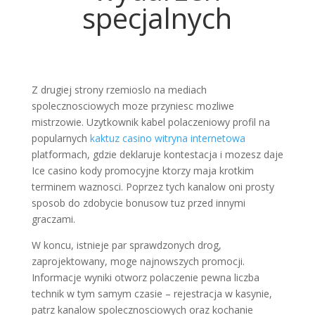
specjalnych
Z drugiej strony rzemioslo na mediach
spolecznosciowych moze przyniesc mozliwe
mistrzowie. Uzytkownik kabel polaczeniowy profil na
popularnych
kaktuz casino witryna internetowa
platformach, gdzie deklaruje kontestacja i mozesz daje
Ice casino kody promocyjne ktorzy maja krotkim
terminem waznosci. Poprzez tych kanalow oni prosty
sposob do zdobycie bonusow tuz przed innymi
graczami.
W koncu, istnieje par sprawdzonych drog,
zaprojektowany, moge najnowszych promocji.
Informacje wyniki otworz polaczenie pewna liczba
technik w tym samym czasie – rejestracja w kasynie,
patrz kanalow spolecznosciowych oraz kochanie