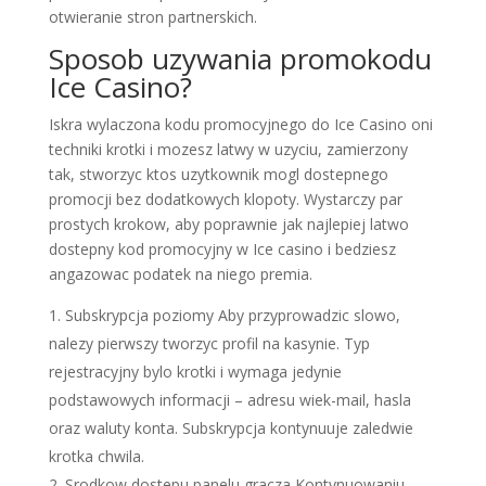
otwieranie stron partnerskich.
Sposob uzywania promokodu
Ice Casino?
Iskra wylaczona kodu promocyjnego do Ice Casino oni
techniki krotki i mozesz latwy w uzyciu, zamierzony
tak, stworzyc ktos uzytkownik mogl dostepnego
promocji bez dodatkowych klopoty. Wystarczy par
prostych krokow, aby poprawnie jak najlepiej latwo
dostepny kod promocyjny w Ice casino i bedziesz
angazowac podatek na niego premia.
Subskrypcja poziomy Aby przyprowadzic slowo,
nalezy pierwszy tworzyc profil na kasynie. Typ
rejestracyjny bylo krotki i wymaga jedynie
podstawowych informacji – adresu wiek-mail, hasla
oraz waluty konta. Subskrypcja kontynuuje zaledwie
krotka chwila.
Srodkow dostepu panelu gracza Kontynuowaniu