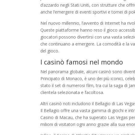
d’azzardo negli Stati Uniti, con strutture che o
anche l’emergere di eventi sportivi e tornei di p
Nel nuovo millennio, l’avvento di Internet ha riv
Queste piattaforme hanno reso il gioco accessib
giocatori possono divertirsi con una vasta selezio
che continuano a emergere. La comodità e la var
del gioco.
I casinò famosi nel mondo
Nel panorama globale, alcuni casinò sono diventat
Principato di Monaco, è uno dei più iconici, cel
stato il set di numerosi film, tra cui la saga di J
clientela selezionata e facoltosa.
Altri casinò noti includono il Bellagio di Las Ve
Il Bellagio offre una vasta gamma di giochi e intr
Casino di Macau, che ha superato Las Vegas per in
milioni di visitatori ogni anno grazie alla sua enor