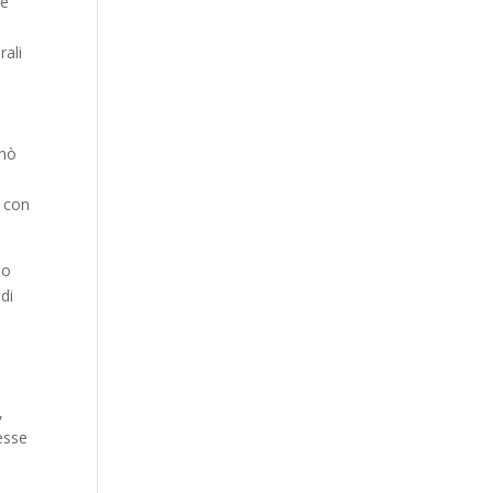
he
rali
inò
, con
no
di
,
resse