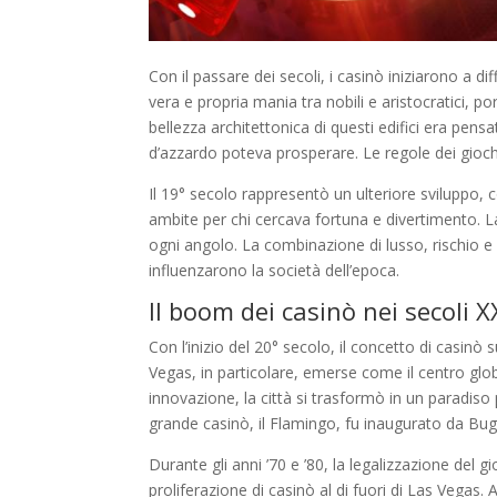
Con il passare dei secoli, i casinò iniziarono a di
vera e propria mania tra nobili e aristocratici, 
bellezza architettonica di questi edifici era pensa
d’azzardo poteva prosperare. Le regole dei gioch
Il 19° secolo rappresentò un ulteriore sviluppo
ambite per chi cercava fortuna e divertimento. La 
ogni angolo. La combinazione di lusso, rischio e s
influenzarono la società dell’epoca.
Il boom dei casinò nei secoli X
Con l’inizio del 20° secolo, il concetto di casinò 
Vegas, in particolare, emerse come il centro glob
innovazione, la città si trasformò in un paradiso 
grande casinò, il Flamingo, fu inaugurato da Bugs
Durante gli anni ’70 e ’80, la legalizzazione del 
proliferazione di casinò al di fuori di Las Vegas.