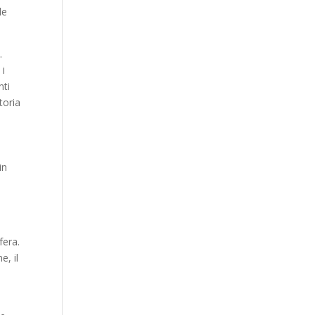
de
.
 i
nti
toria
in
e
a
fera.
e, il