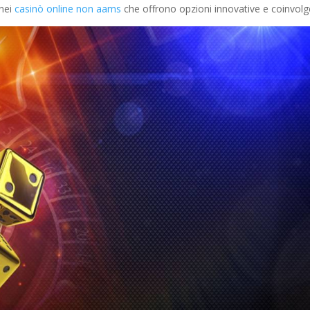
 nei
casinò online non aams
che offrono opzioni innovative e coinvolge