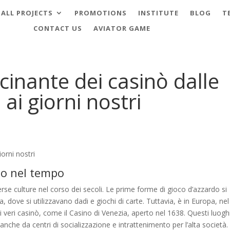
ALL PROJECTS
PROMOTIONS
INSTITUTE
BLOG
T
CONTACT US
AVIATOR GAME
scinante dei casinò dalle
i ai giorni nostri
iorni nostri
gio nel tempo
erse culture nel corso dei secoli. Le prime forme di gioco d’azzardo si
a, dove si utilizzavano dadi e giochi di carte. Tuttavia, è in Europa, nel
i veri casinò, come il Casino di Venezia, aperto nel 1638. Questi luogh
che da centri di socializzazione e intrattenimento per l’alta società.