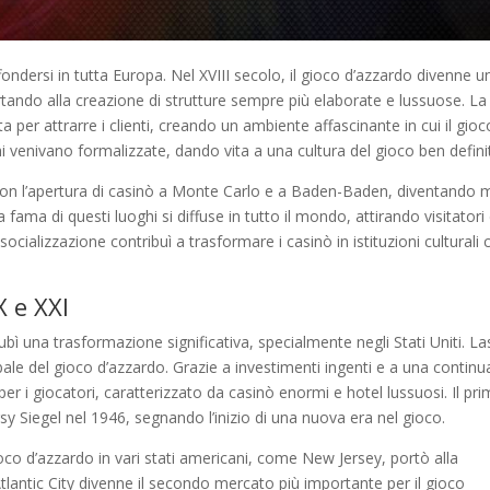
ffondersi in tutta Europa. Nel XVIII secolo, il gioco d’azzardo divenne u
portando alla creazione di strutture sempre più elaborate e lussuose. La
ta per attrarre i clienti, creando un ambiente affascinante in cui il gioc
i venivano formalizzate, dando vita a una cultura del gioco ben defini
, con l’apertura di casinò a Monte Carlo e a Baden-Baden, diventando 
fama di questi luoghi si diffuse in tutto il mondo, attirando visitatori
ocializzazione contribuì a trasformare i casinò in istituzioni culturali 
X e XXI
subì una trasformazione significativa, specialmente negli Stati Uniti. La
ale del gioco d’azzardo. Grazie a investimenti ingenti e a una continu
per i giocatori, caratterizzato da casinò enormi e hotel lussuosi. Il pr
y Siegel nel 1946, segnando l’inizio di una nuova era nel gioco.
gioco d’azzardo in vari stati americani, come New Jersey, portò alla
 Atlantic City divenne il secondo mercato più importante per il gioco