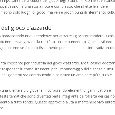
o importante della cultura del gioco negli Stati Uniti. Con le sue storic
, il casinò ha una storia ricca e complessa, che riflette le sfide e i
on sono solo luoghi di gioco, ma veri e propri punti di riferimento cultu
del gioco d’azzardo
no abbracciando nuove tendenze per attrarre i giocatori moderni. I cas
ù immersive grazie alla realtà virtuale e aumentata. Questi sviluppi
 gioco come se fossero fisicamente presenti in un casinò tradizionale
orità crescente per l’industria del gioco d’azzardo. Molti casinò adotta
responsabili, come strumenti per il monitoraggio delle spese e limiti 
dei giocatori sta contribuendo a costruire un ambiente più sicuro e
e una clientela più giovane, incorporando elementi di gamification e
e feste tematiche sono diventati parte integrante dell’offerta dei casinò
enimento a tutto tondo. Questo approccio aiuta a mantenere vivo l’inte
ne.