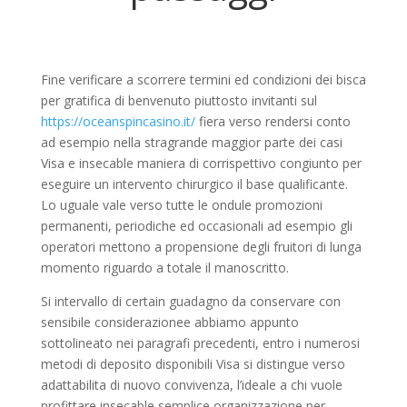
Fine verificare a scorrere termini ed condizioni dei bisca
per gratifica di benvenuto piuttosto invitanti sul
https://oceanspincasino.it/
fiera verso rendersi conto
ad esempio nella stragrande maggior parte dei casi
Visa e insecable maniera di corrispettivo congiunto per
eseguire un intervento chirurgico il base qualificante.
Lo uguale vale verso tutte le ondule promozioni
permanenti, periodiche ed occasionali ad esempio gli
operatori mettono a propensione degli fruitori di lunga
momento riguardo a totale il manoscritto.
Si intervallo di certain guadagno da conservare con
sensibile considerazionee abbiamo appunto
sottolineato nei paragrafi precedenti, entro i numerosi
metodi di deposito disponibili Visa si distingue verso
adattabilita di nuovo convivenza, l’ideale a chi vuole
profittare insecable semplice organizzazione per